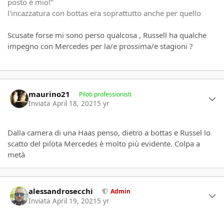
posto è mio!"
l'incazzatura con bottas era soprattutto anche per quello
Scusate forse mi sono perso qualcosa , Russell ha qualche
impegno con Mercedes per la/e prossima/e stagioni ?
Author stats
maurino21
Piloti professionisti
Inviata
April 18, 2021
5 yr
Dalla camera di una Haas penso, dietro a bottas e Russel lo
scatto del pilota Mercedes è molto più evidente. Colpa a
metà
Author stats
alessandrosecchi
Admin
Inviata
April 19, 2021
5 yr