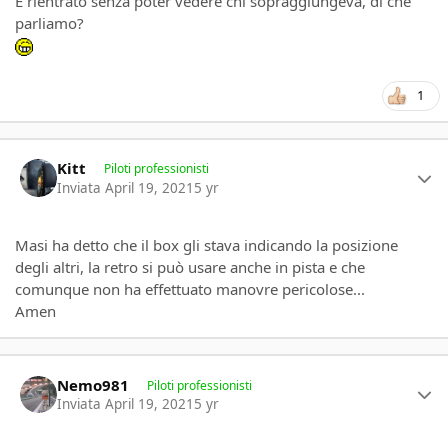
È rientrato senza poter vedere chi sopraggiungeva, di che
parliamo?
1
Author stats
Kitt
Piloti professionisti
Inviata
April 19, 2021
5 yr
Masi ha detto che il box gli stava indicando la posizione
degli altri, la retro si può usare anche in pista e che
comunque non ha effettuato manovre pericolose...
Amen
Author stats
Nemo981
Piloti professionisti
Inviata
April 19, 2021
5 yr