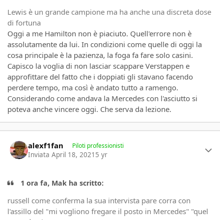
Lewis è un grande campione ma ha anche una discreta dose
di fortuna
Oggi a me Hamilton non è piaciuto. Quell'errore non è
assolutamente da lui. In condizioni come quelle di oggi la
cosa principale è la pazienza, la foga fa fare solo casini.
Capisco la voglia di non lasciar scappare Verstappen e
approfittare del fatto che i doppiati gli stavano facendo
perdere tempo, ma così è andato tutto a ramengo.
Considerando come andava la Mercedes con l'asciutto si
poteva anche vincere oggi. Che serva da lezione.
Author stats
alexf1fan
Piloti professionisti
Inviata
April 18, 2021
5 yr
1 ora fa, Mak ha scritto:
russell come conferma la sua intervista pare corra con
l'assillo del "mi vogliono fregare il posto in Mercedes" "quel