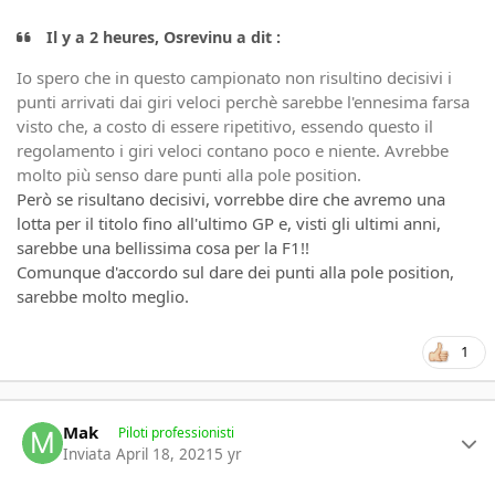
Il y a 2 heures, Osrevinu a dit :
Io spero che in questo campionato non risultino decisivi i
punti arrivati dai giri veloci perchè sarebbe l'ennesima farsa
visto che, a costo di essere ripetitivo, essendo questo il
regolamento i giri veloci contano poco e niente. Avrebbe
molto più senso dare punti alla pole position.
Però se risultano decisivi, vorrebbe dire che avremo una
lotta per il titolo fino all'ultimo GP e, visti gli ultimi anni,
sarebbe una bellissima cosa per la F1!!
Comunque d'accordo sul dare dei punti alla pole position,
sarebbe molto meglio.
1
Author stats
Mak
Piloti professionisti
Inviata
April 18, 2021
5 yr