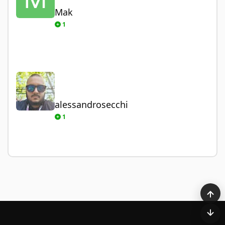
Mak
1
alessandrosecchi
alessandrosecchi
1