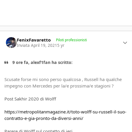
Author stats
FenixFavaretto
Piloti professionisti
Inviata
April 19, 2021
5 yr
9 ore fa, alexf1fan ha scritto:
Scusate forse mi sono perso qualcosa , Russell ha qualche
impegno con Mercedes per la/e prossima/e stagioni ?
Post Sakhir 2020 di Wolff
https://metropolitanmagazine.it/toto-wolff-su-russell-il-suo-
contratto-e-gia-pronto-da-diversi-anni/
Parere di Wolff sul contatto di ieri