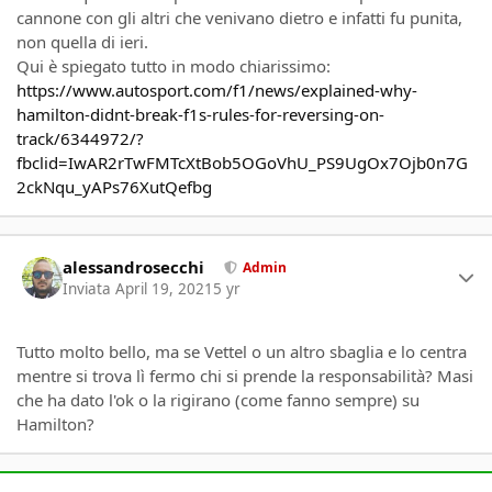
cannone con gli altri che venivano dietro e infatti fu punita,
non quella di ieri.
Qui è spiegato tutto in modo chiarissimo:
https://www.autosport.com/f1/news/explained-why-
hamilton-didnt-break-f1s-rules-for-reversing-on-
track/6344972/?
fbclid=IwAR2rTwFMTcXtBob5OGoVhU_PS9UgOx7Ojb0n7G
2ckNqu_yAPs76XutQefbg
Author stats
alessandrosecchi
Admin
Inviata
April 19, 2021
5 yr
Tutto molto bello, ma se Vettel o un altro sbaglia e lo centra
mentre si trova lì fermo chi si prende la responsabilità? Masi
che ha dato l'ok o la rigirano (come fanno sempre) su
Hamilton?
Author stats