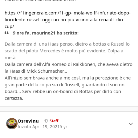
https://f1ingenerale.com/f1-gp-imola-wolff-infuriato-dopo-
lincidente-russell-oggi-un-po-piu-vicino-alla-renault-clio-
cup/
9 ore fa, maurino21 ha scritto:
Dalla camera di una Haas penso, dietro a bottas e Russel lo
scatto del pilota Mercedes è molto più evidente. Colpa a
metà
Dalla camera dell'Alfa Romeo di Raikkonen, che aveva dietro
la Haas di Mick Schumacher...
All'inizio sembrava anche a me così, ma la percezione è che
gran parte della colpa sia di Russell, guardando il suo on-
board... Servirebbe un on-board di Bottas per dirlo con
certezza.
Author stats
Osrevinu
Staff
Inviata
April 19, 2021
5 yr