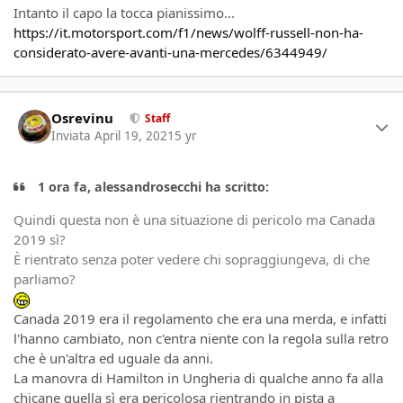
Intanto il capo la tocca pianissimo...
https://it.motorsport.com/f1/news/wolff-russell-non-ha-
considerato-avere-avanti-una-mercedes/6344949/
Author stats
Osrevinu
Staff
Inviata
April 19, 2021
5 yr
1 ora fa, alessandrosecchi ha scritto:
Quindi questa non è una situazione di pericolo ma Canada
2019 sì?
È rientrato senza poter vedere chi sopraggiungeva, di che
parliamo?
Canada 2019 era il regolamento che era una merda, e infatti
l'hanno cambiato, non c'entra niente con la regola sulla retro
che è un'altra ed uguale da anni.
La manovra di Hamilton in Ungheria di qualche anno fa alla
chicane quella sì era pericolosa rientrando in pista a