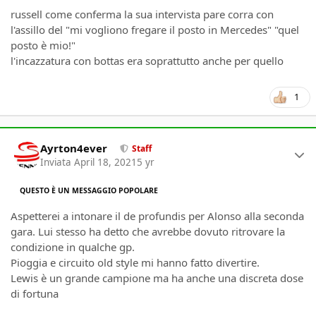
russell come conferma la sua intervista pare corra con
l'assillo del "mi vogliono fregare il posto in Mercedes" "quel
posto è mio!"
l'incazzatura con bottas era soprattutto anche per quello
1
Author stats
Ayrton4ever
Staff
Inviata
April 18, 2021
5 yr
QUESTO È UN MESSAGGIO POPOLARE
Aspetterei a intonare il de profundis per Alonso alla seconda
gara. Lui stesso ha detto che avrebbe dovuto ritrovare la
condizione in qualche gp.
Pioggia e circuito old style mi hanno fatto divertire.
Lewis è un grande campione ma ha anche una discreta dose
di fortuna