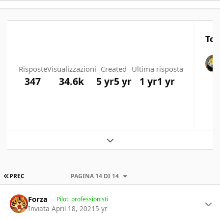
Top
Risposte
Visualizzazioni
Created
Ultima risposta
347
34.6k
5 yr
5 yr
1 yr
1 yr
Expand topic overview
PRIMA PAGINA
PREC
PAGINA 14 DI 14
Author stats
Forza
Piloti professionisti
Inviata
April 18, 2021
5 yr