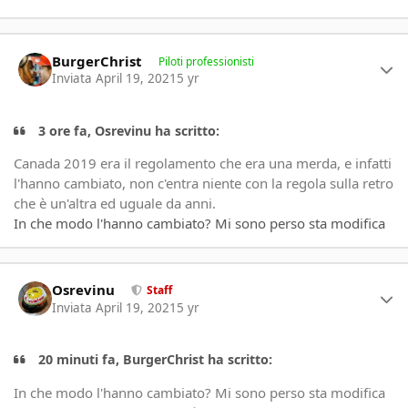
Author stats
BurgerChrist
Piloti professionisti
Inviata
April 19, 2021
5 yr
3 ore fa, Osrevinu ha scritto:
Canada 2019 era il regolamento che era una merda, e infatti
l'hanno cambiato, non c'entra niente con la regola sulla retro
che è un'altra ed uguale da anni.
In che modo l'hanno cambiato? Mi sono perso sta modifica
Author stats
Osrevinu
Staff
Inviata
April 19, 2021
5 yr
20 minuti fa, BurgerChrist ha scritto:
In che modo l'hanno cambiato? Mi sono perso sta modifica