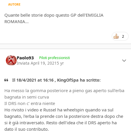
AUTORE
Quante belle storie dopo questo GP dell'EMIGLIA
ROMANIA...
2
Author stats
Paolo93
Piloti professionisti
Inviata
April 19, 2021
5 yr
Il 18/4/2021 at 16:16 , KingOfSpa ha scritto:
Ha messo la gomma posteriore a pieno gas aperto sull’erba
bagnata in semi curva
Il DRS non c’ entra niente
Ho rivisto i video e Russel ha wheelspin quando va sul
bagnato, l'erba la prende con la posteriore destra dopo che
si è già intraversato. Resto dell'idea che il DRS aperto ha
dato il suo contributo.