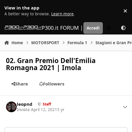
Vai al contenuto
View in the app
×
D
A better way to browse.
Learn more
.
P300.it FORUM | Motorsport Media
Accedi
Menu
Home
MOTORSPORT
Formula 1
Stagioni e Gran P
02. Gran Premio Dell'Emilia
Romagna 2021 | Imola
Share
Followers
Author stats
leopnd
Staff
Inviata
April 12, 2021
5 yr