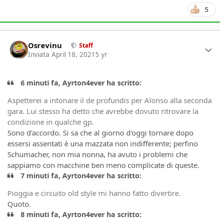
5
Author stats
Osrevinu
Staff
Inviata
April 18, 2021
5 yr
6 minuti fa, Ayrton4ever ha scritto:
Aspetterei a intonare il de profundis per Alonso alla seconda
gara. Lui stesso ha detto che avrebbe dovuto ritrovare la
condizione in qualche gp.
Sono d'accordo. Si sa che al giorno d'oggi tornare dopo
essersi assentati è una mazzata non indifferente; perfino
Schumacher, non mia nonna, ha avuto i problemi che
sappiamo con macchine ben meno complicate di queste.
7 minuti fa, Ayrton4ever ha scritto:
Pioggia e circuito old style mi hanno fatto divertire.
Quoto.
8 minuti fa, Ayrton4ever ha scritto: