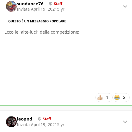
sundance76
Staff
Inviata
April 19, 2021
5 yr
QUESTO È UN MESSAGGIO POPOLARE
Ecco le "alte-luci" della competizione:
1
5
Author stats
leopnd
Staff
Inviata
April 19, 2021
5 yr