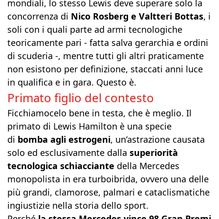
mondiali, lo stesso Lewis deve superare solo la
concorrenza di
Nico Rosberg e Valtteri Bottas
, i
soli con i quali parte ad armi tecnologiche
teoricamente pari - fatta salva gerarchia e ordini
di scuderia -, mentre tutti gli altri praticamente
non esistono per definizione, staccati anni luce
in qualifica e in gara. Questo è.
Primato figlio del contesto
Ficchiamocelo bene in testa, che è meglio. Il
primato di Lewis Hamilton è una specie
di
bomba agli estrogeni
, un’astrazione causata
solo ed esclusivamente dalla
superiorità
tecnologica schiacciante
della Mercedes
monopolista in era turboibrida, ovvero una delle
più grandi, clamorose, palmari e cataclismatiche
ingiustizie nella storia dello sport.
Perché
la stessa Mercedes vince 98 Gran Premi