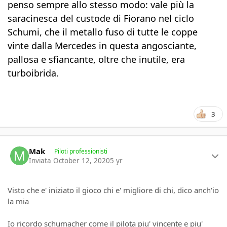
penso sempre allo stesso modo: vale più la
saracinesca del custode di Fiorano nel ciclo
Schumi, che il metallo fuso di tutte le coppe
vinte dalla Mercedes in questa angosciante,
pallosa e sfiancante, oltre che inutile, era
turboibrida.
3
Author stats
Mak
Piloti professionisti
Inviata
October 12, 2020
5 yr
Visto che e' iniziato il gioco chi e' migliore di chi, dico anch'io
la mia
Io ricordo schumacher come il pilota piu' vincente e piu'