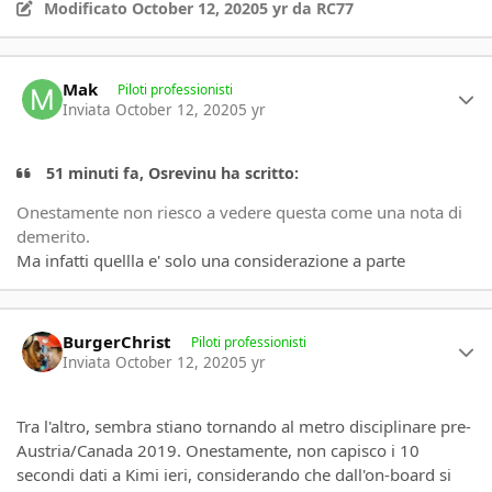
Modificato
October 12, 2020
5 yr
da RC77
Author stats
Mak
Piloti professionisti
Inviata
October 12, 2020
5 yr
51 minuti fa, Osrevinu ha scritto:
Onestamente non riesco a vedere questa come una nota di
demerito.
Ma infatti quellla e' solo una considerazione a parte
Author stats
BurgerChrist
Piloti professionisti
Inviata
October 12, 2020
5 yr
Tra l'altro, sembra stiano tornando al metro disciplinare pre-
Austria/Canada 2019. Onestamente, non capisco i 10
secondi dati a Kimi ieri, considerando che dall'on-board si