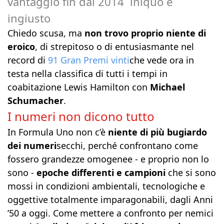
vantaggio fin dal 2014 iniquo e
ingiusto
Chiedo scusa, ma
non trovo proprio niente di
eroico
, di strepitoso o di entusiasmante nel
record di
91 Gran Premi vinti
che vede ora in
testa nella classifica di tutti i tempi in
coabitazione Lewis Hamilton con
Michael
Schumacher
.
I numeri non dicono tutto
In Formula Uno non c’è
niente di più bugiardo
dei numeri
secchi, perché confrontano come
fossero grandezze omogenee - e proprio non lo
sono -
epoche differenti e campioni
che si sono
mossi in condizioni ambientali, tecnologiche e
oggettive totalmente imparagonabili, dagli Anni
’50 a oggi. Come mettere a confronto per nemici