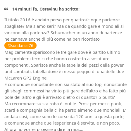
14 minuti fa, Osrevinu ha scritto:
Il titolo 2016 è andato perso per quattro/cinque partenze
sbagliate? Ma siamo seri? Ma da quando gare e mondiali si
vincono alla partenza? Schumacher in un anno di partenze
ne cannava anche di più come ha ben ricordato
@sundance76
Magicamente spariscono le tre gare dove è partito ultimo
per problemi tecnici che hanno costretto a sostituire
componenti. Sparisce anche la tabella dei pezzi della power
unit cambiati, tabella dove è messo peggio di una delle due
McLaren GP2 Engine.
E comunque nonostante non sia stato al suo top, nonostante
gli sbagli commessi ha vinto più gare dell'altro e ha fatto più
pole dell'altro e gli è arrivato dietro di quanto? 5 punti?
Ma recriminare su sta roba è inutile. Prost per mezzi punti,
scarti e compagnia bella ci ha perso almeno due mondiali. E'
andata così, come sono le corse da 120 anni a questa parte,
e comunque anche quell'esperienza è servita, e non poco.
Allora, io vorrei provare a dire la mia....