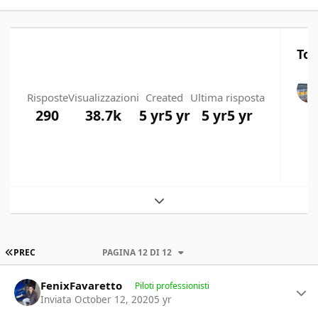
Top
Risposte
Visualizzazioni
Created
Ultima risposta
290
38.7k
5 yr
5 yr
5 yr
5 yr
Expand topic overview
PRIMA PAGINA
PREC
PAGINA 12 DI 12
Author stats
FenixFavaretto
Piloti professionisti
Inviata
October 12, 2020
5 yr