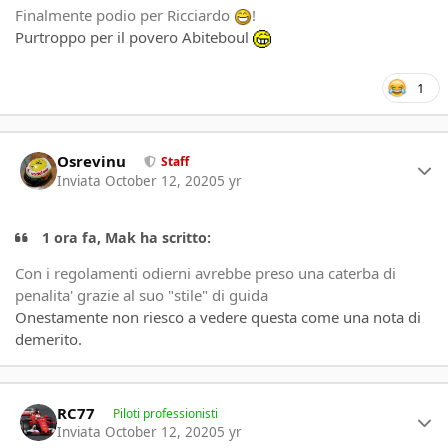
Finalmente podio per Ricciardo
!
Purtroppo per il povero
Abiteboul
1
Author stats
Osrevinu
Staff
Inviata
October 12, 2020
5 yr
1 ora fa, Mak ha scritto:
Con i regolamenti odierni avrebbe preso una caterba di
penalita' grazie al suo "stile" di guida
Onestamente non riesco a vedere questa come una nota di
demerito.
Author stats
RC77
Piloti professionisti
Inviata
October 12, 2020
5 yr