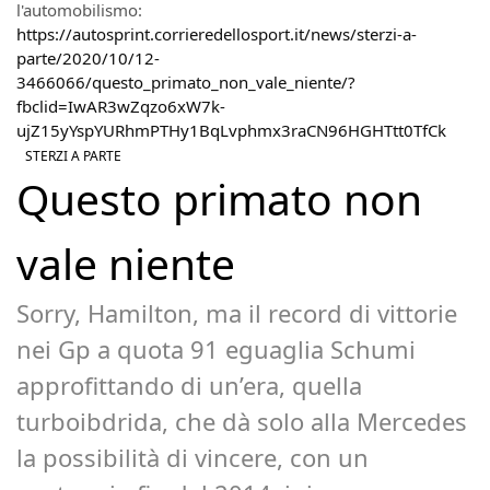
l'automobilismo:
https://autosprint.corrieredellosport.it/news/sterzi-a-
parte/2020/10/12-
3466066/questo_primato_non_vale_niente/?
fbclid=IwAR3wZqzo6xW7k-
ujZ15yYspYURhmPTHy1BqLvphmx3raCN96HGHTtt0TfCk
STERZI A PARTE
Questo primato non
vale niente
Sorry, Hamilton, ma il record di vittorie
nei Gp a quota 91 eguaglia Schumi
approfittando di un’era, quella
turboibdrida, che dà solo alla Mercedes
la possibilità di vincere, con un