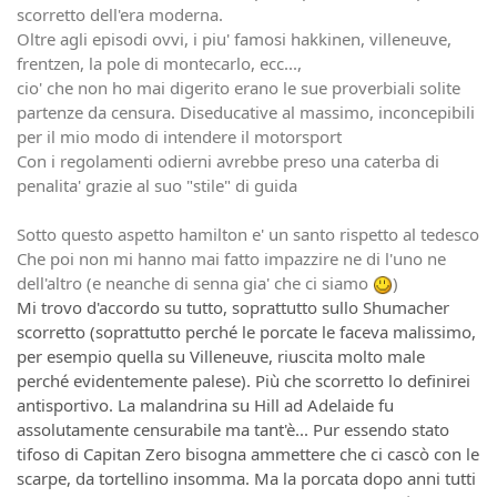
scorretto dell'era moderna.
Oltre agli episodi ovvi, i piu' famosi hakkinen, villeneuve,
frentzen, la pole di montecarlo, ecc...,
cio' che non ho mai digerito erano le sue proverbiali solite
partenze da censura. Diseducative al massimo, inconcepibili
per il mio modo di intendere il motorsport
Con i regolamenti odierni avrebbe preso una caterba di
penalita' grazie al suo "stile" di guida
Sotto questo aspetto hamilton e' un santo rispetto al tedesco
Che poi non mi hanno mai fatto impazzire ne di l'uno ne
dell'altro (e neanche di senna gia' che ci siamo
)
Mi trovo d'accordo su tutto, soprattutto sullo Shumacher
scorretto (soprattutto perché le porcate le faceva malissimo,
per esempio quella su Villeneuve, riuscita molto male
perché evidentemente palese). Più che scorretto lo definirei
antisportivo. La malandrina su Hill ad Adelaide fu
assolutamente censurabile ma tant'è... Pur essendo stato
tifoso di Capitan Zero bisogna ammettere che ci cascò con le
scarpe, da tortellino insomma. Ma la porcata dopo anni tutti