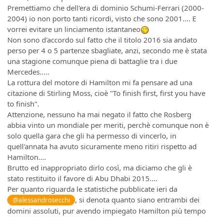
Premettiamo che dell'era di dominio Schumi-Ferrari (2000-
2004) io non porto tanti ricordi, visto che sono 2001.... E
vorrei evitare un linciamento istantaneo
Non sono d'accordo sul fatto che il titolo 2016 sia andato
perso per 4 o 5 partenze sbagliate, anzi, secondo me è stata
una stagione comunque piena di battaglie tra i due
Mercedes.....
La rottura del motore di Hamilton mi fa pensare ad una
citazione di Stirling Moss, cioè "To finish first, first you have
to finish".
Attenzione, nessuno ha mai negato il fatto che Rosberg
abbia vinto un mondiale per meriti, perchè comunque non è
solo quella gara che gli ha permesso di vincerlo, in
quell'annata ha avuto sicuramente meno ritiri rispetto ad
Hamilton....
Brutto ed inappropriato dirlo così, ma diciamo che gli è
stato restituito il favore di Abu Dhabi 2015....
Per quanto riguarda le statistiche pubblicate ieri da
, si denota quanto siano entrambi dei
@alessandrosecchi
domini assoluti, pur avendo impiegato Hamilton più tempo