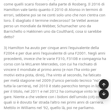
come quelli scarsi fossero dalla parte di Rosberg. Il 2016 di
Hamilton vale tanto quanto il 2010 di Alonso in termini di
errori, sebbene poi se ne conti solo uno che non c'entra con
loro. È sbagliato il termine indecoroso? Se Vettel avesse
perso un mondiale da Webber, Schumacher uno da
Barrichello o Hakkinen uno da Coulthard, cosa si sarebbe
detto?
3) Hamilton ha avuto per cinque anni l'equivalente della
F2004 e per due anni l'equivalente di una F2001. Negli anni
precedenti, invece che le varie F310, F310B e compagnia ha
corso con la McLaren Mercedes, con cui ha rischiato di
vincere il mondiale al primo anno (e non l'ha vinto per
motivi extra pista, direi), l'ha vinto al secondo, ha faticato
per metà stagione nel 2009 (l'unico periodo tecnico "no" di
tutta la carriera), nel 2010 è stato parecchio tempo in lizza
per il titolo, nel 2011 e nel 2012 ha comunque vinto le sue
gare. Niente a che vedere con i bidoni dell'umido (cit) con i
quali si è dovuto far strada l'altro nei primi anni di carriera.
Mettilo in Williams nel '92, quello là, poi ne parliamo.