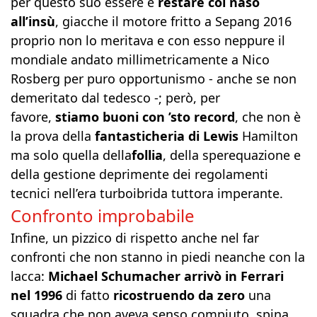
per questo suo essere e
restare col naso
all’insù
, giacche il motore fritto a Sepang 2016
proprio non lo meritava e con esso neppure il
mondiale andato millimetricamente a Nico
Rosberg per puro opportunismo - anche se non
demeritato dal tedesco -; però, per
favore,
stiamo buoni con ’sto record
, che non è
la prova della
fantasticheria di Lewis
Hamilton
ma solo quella della
follia
, della sperequazione e
della gestione deprimente dei regolamenti
tecnici nell’era turboibrida tuttora imperante.
Confronto improbabile
Infine, un pizzico di rispetto anche nel far
confronti che non stanno in piedi neanche con la
lacca:
Michael Schumacher arrivò in Ferrari
nel 1996
di fatto
ricostruendo da zero
una
squadra che non aveva senso compiuto, spina