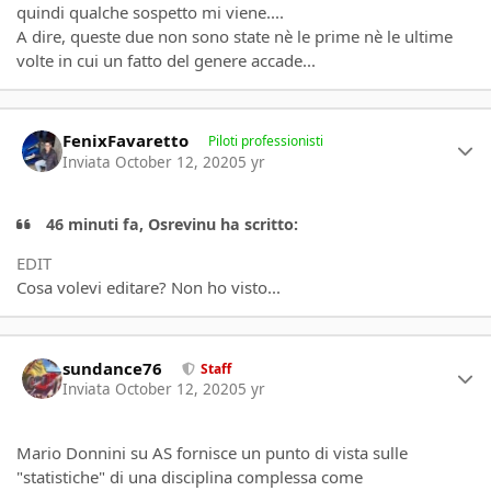
quindi qualche sospetto mi viene....
A dire, queste due non sono state nè le prime nè le ultime
volte in cui un fatto del genere accade...
Author stats
FenixFavaretto
Piloti professionisti
Inviata
October 12, 2020
5 yr
46 minuti fa, Osrevinu ha scritto:
EDIT
Cosa volevi editare? Non ho visto...
Author stats
sundance76
Staff
Inviata
October 12, 2020
5 yr
Mario Donnini su AS fornisce un punto di vista sulle
"statistiche" di una disciplina complessa come