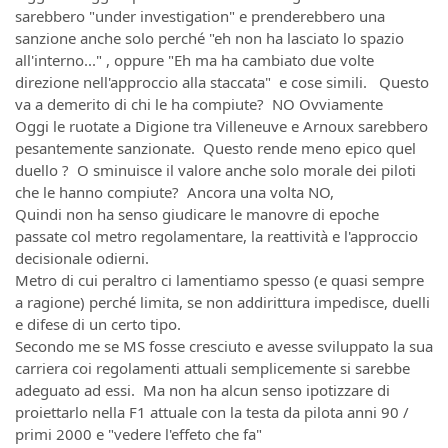
sarebbero "under investigation" e prenderebbero una
sanzione anche solo perché "eh non ha lasciato lo spazio
all'interno..." , oppure "Eh ma ha cambiato due volte
direzione nell'approccio alla staccata" e cose simili. Questo
va a demerito di chi le ha compiute? NO Ovviamente
Oggi le ruotate a Digione tra Villeneuve e Arnoux sarebbero
pesantemente sanzionate. Questo rende meno epico quel
duello ? O sminuisce il valore anche solo morale dei piloti
che le hanno compiute? Ancora una volta NO,
Quindi non ha senso giudicare le manovre di epoche
passate col metro regolamentare, la reattività e l'approccio
decisionale odierni.
Metro di cui peraltro ci lamentiamo spesso (e quasi sempre
a ragione) perché limita, se non addirittura impedisce, duelli
e difese di un certo tipo.
Secondo me se MS fosse cresciuto e avesse sviluppato la sua
carriera coi regolamenti attuali semplicemente si sarebbe
adeguato ad essi. Ma non ha alcun senso ipotizzare di
proiettarlo nella F1 attuale con la testa da pilota anni 90 /
primi 2000 e "vedere l'effeto che fa"