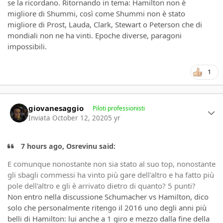
se la ricordano. Ritornando in tema: Hamilton non è
migliore di Shummi, così come Shummi non è stato
migliore di Prost, Lauda, Clark, Stewart o Peterson che di
mondiali non ne ha vinti. Epoche diverse, paragoni
impossibili.
1
Author stats
giovanesaggio
Piloti professionisti
Inviata
October 12, 2020
5 yr
7 hours ago, Osrevinu said:
E comunque nonostante non sia stato al suo top, nonostante
gli sbagli commessi ha vinto più gare dell'altro e ha fatto più
pole dell'altro e gli è arrivato dietro di quanto? 5 punti?
Non entro nella discussione Schumacher vs Hamilton, dico
solo che personalmente ritengo il 2016 uno degli anni più
belli di Hamilton: lui anche a 1 giro e mezzo dalla fine della