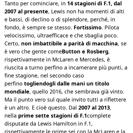
Tanto per cominciare, in
14 stagioni di F.1, dal
2007 al presente
, Lewis non ha momenti di alti
e bassi, di declino o di splendore, perché, in
fondo, è sempre se stesso.
Fortissimo
. Pilota
velocissimo, ultraefficace e che sbaglia poco.
Certo,
non imbattibile a parità di macchina
, se
è vero che gente come
Button e Rosberg
,
rispettivamente in McLaren e Mercedes, è
riuscita a turno perfino a incamerare più punti, a
fine stagione, nel secondo caso
perfino
togliendogli dalle mani un titolo
mondiale
, quello 2016, che sembrava già vinto.
Ma il punto vero sul quale invito tutti a riflettere
è un altro. E cioè questo. Dal
2007 al 2013
,
nella
prime sette stagioni di F.1
complete
disputate da Lewis Hamilton in F.1,
rispettivamente le prime sei con la McLaren e la