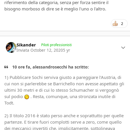
riferimento della categoria, senza per forza sentire il
bisogno morboso di dire se è meglio l'uno o l'altro.
2
Author stats
Sikander
Piloti professionisti
Inviata
October 12, 2020
5 yr
10 ore fa, alessandrosecchi ha scritto:
1) Pubblicare Sochi serviva giusto a pareggiare l'Austria, di
cui non si parlerebbe se Barrichello non avesse aspettato gli
ultimi 30 metri e di cui lo stesso Schumacher si vergognò
sul podio
. Resta, comunque, una stronzata inutile di
Todt.
2) Il titolo 2016 è stato perso anche e soprattutto per quelle
partenze. E tirare fuori complotti serve a zero, come quello
dei meccanici invertiti che, implicitamente, sottolineava