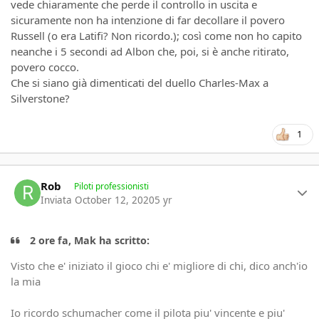
vede chiaramente che perde il controllo in uscita e
sicuramente non ha intenzione di far decollare il povero
Russell (o era Latifi? Non ricordo.); così come non ho capito
neanche i 5 secondi ad Albon che, poi, si è anche ritirato,
povero cocco.
Che si siano già dimenticati del duello Charles-Max a
Silverstone?
1
Author stats
Rob
Piloti professionisti
Inviata
October 12, 2020
5 yr
2 ore fa, Mak ha scritto:
Visto che e' iniziato il gioco chi e' migliore di chi, dico anch'io
la mia
Io ricordo schumacher come il pilota piu' vincente e piu'