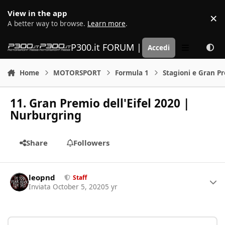
Vai al contenuto
View in the app
×
D
A better way to browse.
Learn more
.
P300.it FORUM | Motorsport Media
Accedi
Menu
Home
MOTORSPORT
Formula 1
Stagioni e Gran P
11. Gran Premio dell'Eifel 2020 |
Nurburgring
Share
Followers
Author stats
leopnd
Staff
Inviata
October 5, 2020
5 yr