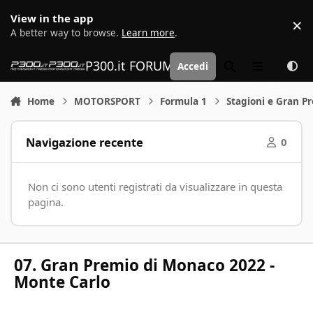
Vai al contenuto
View in the app
×
D
A better way to browse.
Learn more
.
P300.it FORUM | Motorsport Media
Accedi
Cerca
Menu
Home
MOTORSPORT
Formula 1
Stagioni e Gran P
Navigazione recente
0
Non ci sono utenti registrati da visualizzare in questa
pagina.
07. Gran Premio di Monaco 2022 -
Monte Carlo