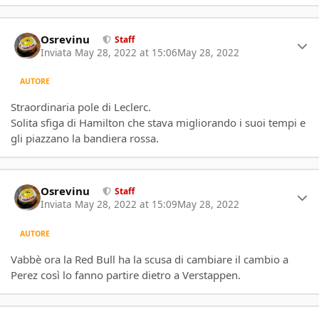
Author stats
Osrevinu
Staff
Inviata
May 28, 2022 at 15:06
May 28, 2022
AUTORE
Straordinaria pole di Leclerc.
Solita sfiga di Hamilton che stava migliorando i suoi tempi e
gli piazzano la bandiera rossa.
Author stats
Osrevinu
Staff
Inviata
May 28, 2022 at 15:09
May 28, 2022
AUTORE
Vabbè ora la Red Bull ha la scusa di cambiare il cambio a
Perez così lo fanno partire dietro a Verstappen.
Author stats