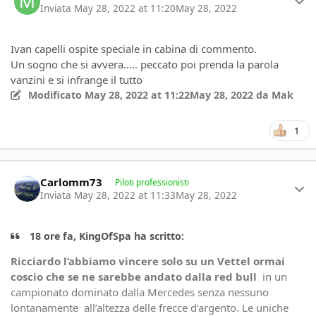
Inviata
May 28, 2022 at 11:20
May 28, 2022
Ivan capelli ospite speciale in cabina di commento.
Un sogno che si avvera..... peccato poi prenda la parola
vanzini e si infrange il tutto
Modificato
May 28, 2022 at 11:22
May 28, 2022
da Mak
1
Author stats
Carlomm73
Piloti professionisti
Inviata
May 28, 2022 at 11:33
May 28, 2022
18 ore fa, KingOfSpa ha scritto:
Ricciardo l’abbiamo vincere solo su un Vettel ormai
coscio che se ne sarebbe andato dalla red bull
in un
campionato dominato dalla Mercedes senza nessuno
lontanamente all’altezza delle frecce d’argento. Le uniche