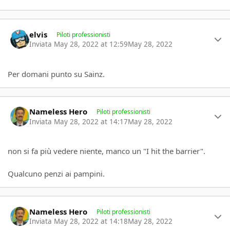
Author stats
elvis
Piloti professionisti
Inviata
May 28, 2022 at 12:59
May 28, 2022
Per domani punto su Sainz.
Author stats
Nameless Hero
Piloti professionisti
Inviata
May 28, 2022 at 14:17
May 28, 2022
non si fa più vedere niente, manco un "I hit the barrier".
Qualcuno penzi ai pampini.
Author stats
Nameless Hero
Piloti professionisti
Inviata
May 28, 2022 at 14:18
May 28, 2022