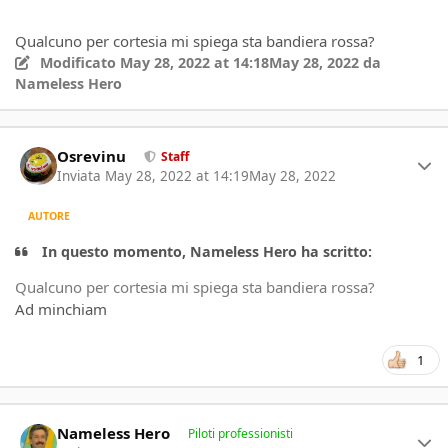
Qualcuno per cortesia mi spiega sta bandiera rossa?
Modificato
May 28, 2022 at 14:18
May 28, 2022
da
Nameless Hero
Author stats
Osrevinu
Staff
Inviata
May 28, 2022 at 14:19
May 28, 2022
AUTORE
In questo momento, Nameless Hero ha scritto:
Qualcuno per cortesia mi spiega sta bandiera rossa?
Ad minchiam
1
Author stats
Nameless Hero
Piloti professionisti