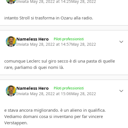
Inviata
May 28, 2022 at 14:25
May 28, 2022
intanto Stroll si trasforma in Ozaru alla radio.
Author stats
Nameless Hero
Piloti professionisti
Inviata
May 28, 2022 at 14:57
May 28, 2022
comunque Leclerc sul giro secco è di una pasta di quelle
rare, parliamo di quei nomi là.
Author stats
Nameless Hero
Piloti professionisti
Inviata
May 28, 2022 at 15:06
May 28, 2022
e stava ancora migliorando. è un alieno in qualifica.
Vediamo domani cosa si inventano per far vincere
Verstappen.