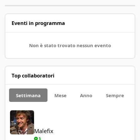
Eventi in programma
Non è stato trovato nessun evento
Top collaboratori
Settimana
Mese
Anno
Sempre
Malefix
Malefix
5