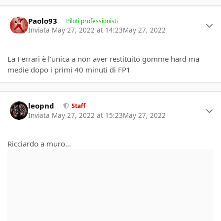
Author stats
Paolo93
Piloti professionisti
Inviata
May 27, 2022 at 14:23
May 27, 2022
La Ferrari è l’unica a non aver restituito gomme hard ma
medie dopo i primi 40 minuti di FP1
Author stats
leopnd
Staff
Inviata
May 27, 2022 at 15:23
May 27, 2022
Ricciardo a muro...