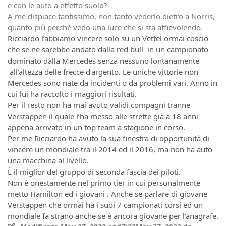
e con le auto a effetto suolo?
A me dispiace tantissimo, non tanto vederlo dietro a Norris,
quanto più perchè vedo una luce che si sta affievolendo.
Ricciardo l’abbiamo vincere solo su un Vettel ormai coscio
che se ne sarebbe andato dalla red bull in un campionato
dominato dalla Mercedes senza nessuno lontanamente
all’altezza delle frecce d’argento. Le uniche vittorie non
Mercedes sono nate da incidenti o da problemi vari. Anno in
cui lui ha raccolto i maggiori risultati.
Per il resto non ha mai avuto validi compagni tranne
Verstappen il quale l’ha messo alle strette già a 18 anni
appena arrivato in un top team a stagione in corso.
Per me Ricciardo ha avuto la sua finestra di opportunità di
vincere un mondiale tra il 2014 ed il 2016, ma non ha auto
una macchina al livello.
È il miglior del gruppo di seconda fascia dei piloti.
Non è onestamente nel primo tier in cui personalmente
metto Hamilton ed i giovani . Anche se parlare di giovane
Verstappen che ormai ha i suoi 7 campionati corsi ed un
mondiale fa strano anche se è ancora giovane per l’anagrafe.