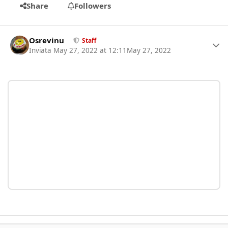
Share
Followers
Author stats
Osrevinu
Staff
Inviata
May 27, 2022 at 12:11
May 27, 2022