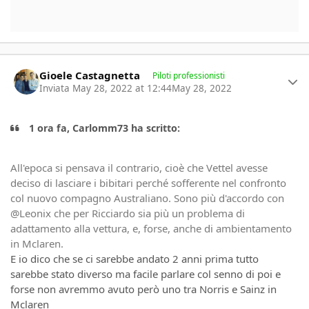
Author stats
Gioele Castagnetta
Piloti professionisti
Inviata
May 28, 2022 at 12:44
May 28, 2022
1 ora fa, Carlomm73 ha scritto:
All'epoca si pensava il contrario, cioè che Vettel avesse
deciso di lasciare i bibitari perché sofferente nel confronto
col nuovo compagno Australiano. Sono più d'accordo con
@Leonix che per Ricciardo sia più un problema di
adattamento alla vettura, e, forse, anche di ambientamento
in Mclaren.
E io dico che se ci sarebbe andato 2 anni prima tutto
sarebbe stato diverso ma facile parlare col senno di poi e
forse non avremmo avuto però uno tra Norris e Sainz in
Mclaren