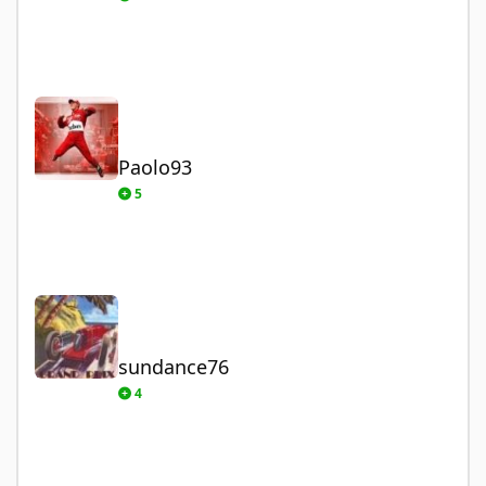
Paolo93
Paolo93
5
sundance76
sundance76
4