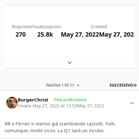
Risposte
Visualizzazioni
Created
270
25.8k
May 27, 2022
May 27, 2022
Expand topic overview
U
PAGINA 1 DI 11
SUCCESSIVO
Author stats
BurgerChrist
Piloti professionisti
Inviata
May 27, 2022 at 12:53
May 27, 2022
RB e Ferrari si stanno già scambiando cazzotti. Tutti,
comunque, molto vicini. La Q1 sarà un incubo.