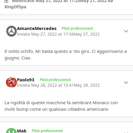
Modificato
May 27, 2022 at 17:23
May 27, 2022
da
KingOfSpa
Author stats
AmanteMercedes
Piloti professionisti
Inviata
May 27, 2022 at 17:56
May 27, 2022
Il solito schifo. Mi basta questo a 'sto giro. Ci aggiorniamo a
giugno. Ciao.
Author stats
Paolo93
Piloti professionisti
Inviata
May 28, 2022 at 10:41
May 28, 2022
La rigidità di queste macchine fa sembrare Monaco con
molti bump come un qualsiasi cittadino americano
Author stats
Mak
Piloti professionisti