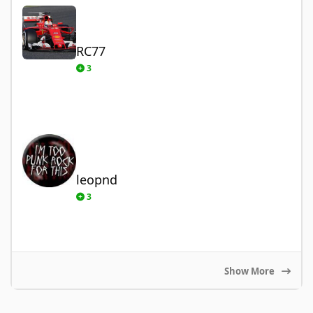
RC77
RC77
3
leopnd
leopnd
3
Show More