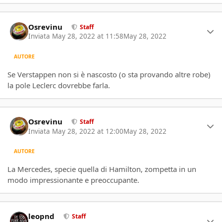
Author stats
Osrevinu
Staff
Inviata
May 28, 2022 at 11:58
May 28, 2022
AUTORE
Se Verstappen non si è nascosto (o sta provando altre robe)
la pole Leclerc dovrebbe farla.
Author stats
Osrevinu
Staff
Inviata
May 28, 2022 at 12:00
May 28, 2022
AUTORE
La Mercedes, specie quella di Hamilton, zompetta in un
modo impressionante e preoccupante.
Author stats
leopnd
Staff