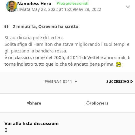
Nameless Hero
Piloti professionisti
Inviata
May 28, 2022 at 15:09
May 28, 2022
2 minuti fa, Osrevinu ha scritto:
Straordinaria pole di Leclerc.
Solita sfiga di Hamilton che stava migliorando i suoi tempi e
gli piazzano la bandiera rossa.
è un classico, come nel 2005, il 2014 di Vettel e anni simili, ti
torna indietro tutto quello che t'è andato bene prima.
U
PAGINA 1 DI 11
SUCCESSIVO
Share
Followers
Vai alla lista discussioni