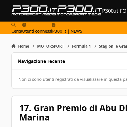
Vai al contenuto
P300.it F
Cerca
Utenti connessi
P300.it | NEWS
Home
MOTORSPORT
Formula 1
Stagioni e Gra
Navigazione recente
Non ci sono utenti registrati da visualizzare in questa p
17. Gran Premio di Abu D
Marina