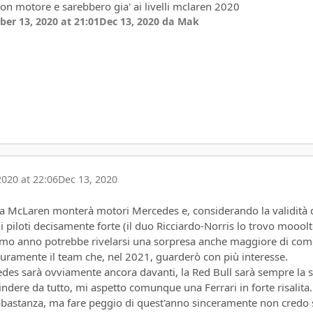
on motore e sarebbero gia' ai livelli mclaren 2020
er 13, 2020 at 21:01
Dec 13, 2020
da Mak
020 at 22:06
Dec 13, 2020
 la McLaren monterà motori Mercedes e, considerando la validità 
i piloti decisamente forte (il duo Ricciardo-Norris lo trovo moool
ssimo anno potrebbe rivelarsi una sorpresa anche maggiore di com
icuramente il team che, nel 2021, guarderò con più interesse.
des sarà ovviamente ancora davanti, la Red Bull sarà sempre la s
cindere da tutto, mi aspetto comunque una Ferrari in forte risalita.
astanza, ma fare peggio di quest'anno sinceramente non credo 