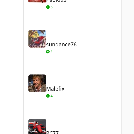
5
sundance76
sundance76
4
Malefix
Malefix
4
RC77
RC77