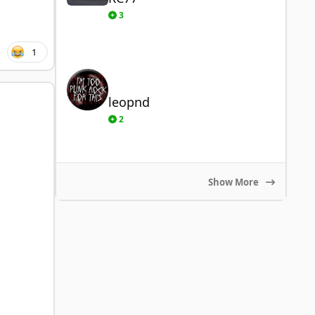
3
1
leopnd
leopnd
2
Show More