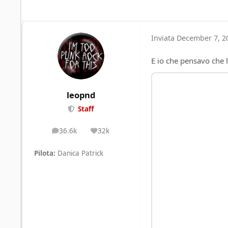
Inviata
December 7, 20
E io che pensavo che la
leopnd
Staff
36.6k
32k
posts
Reputation
Pilota:
Danica Patrick