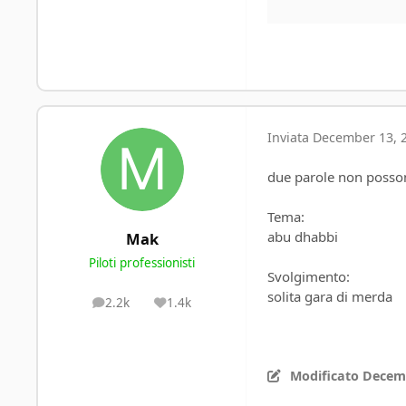
Inviata
December 13, 2
due parole non poss
Tema:
abu dhabbi
Mak
Piloti professionisti
Svolgimento:
solita gara di merda
2.2k
1.4k
posts
Reputation
Modificato
Decemb