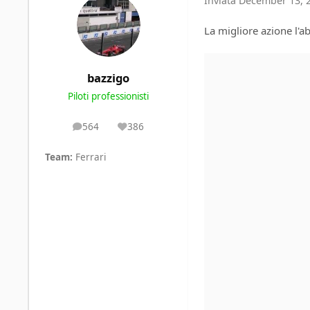
Inviata
December 13, 2
La migliore azione l'a
bazzigo
Piloti professionisti
564
386
posts
Reputation
Team:
Ferrari