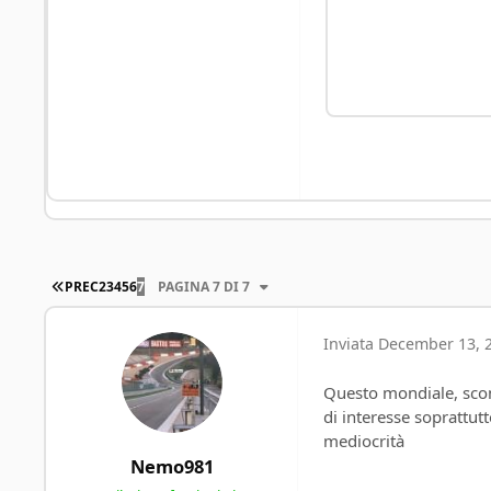
PRIMA PAGINA
PREC
2
3
4
5
6
7
PAGINA 7 DI 7
Inviata
December 13, 2
Questo mondiale, sconta
di interesse soprattutto
mediocrità
Nemo981