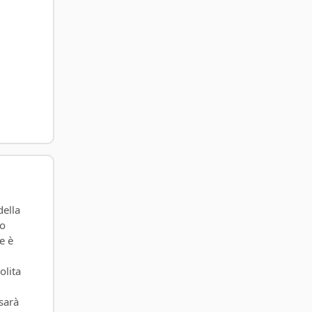
della
to
e è
olita
sarà