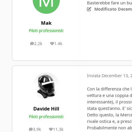
Basterebbe fare un bu
Modificato
Decemb
Mak
Piloti professionisti
2.2k
1.4k
posts
Reputation
Inviata
December 13, 2
Con la differenza che
vettura e una coppia d
interessante), il pro
stata quest'anno. E' s
Davide Hill
Detto questo, la Merce
Piloti professionisti
rivale ostica e, a pres
Probabilmente non abb
3.9k
11.3k
posts
Reputation