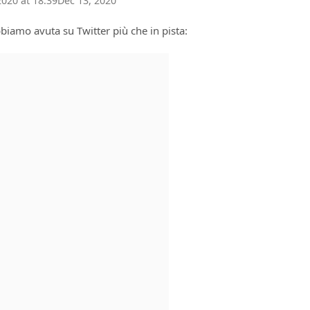
020 at 18:39
Dec 13, 2020
bbiamo avuta su Twitter più che in pista: