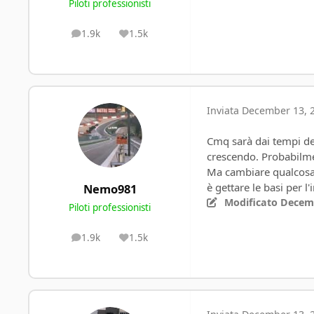
Piloti professionisti
1.9k
1.5k
posts
Reputation
Inviata
December 13, 2
Cmq sarà dai tempi dei 
crescendo. Probabilmen
Ma cambiare qualcosa n
è gettare le basi per 
Nemo981
Modificato
Decemb
Piloti professionisti
1.9k
1.5k
posts
Reputation