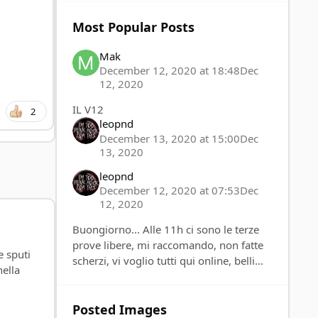
Most Popular Posts
Mak
December 12, 2020 at 18:48
Dec
12, 2020
IL V12
2
leopnd
December 13, 2020 at 15:00
Dec
13, 2020
leopnd
December 12, 2020 at 07:53
Dec
12, 2020
Buongiorno... Alle 11h ci sono le terze
prove libere, mi raccomando, non fatte
e sputi
scherzi, vi voglio tutti qui online, belli
nella
carichi...
Posted Images