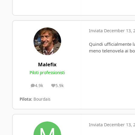
Inviata
December 13, 2
Quindi ufficialmente l
meno telenovela ai bo
Malefix
Piloti professionisti
4.9k
5.9k
posts
Reputation
Pilota:
Bourdais
Inviata
December 13, 2