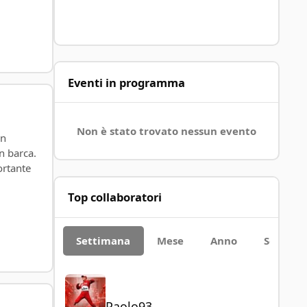
Eventi in programma
Non è stato trovato nessun evento
in
n barca.
ortante
Top collaboratori
Settimana
Mese
Anno
Sempre
Paolo93
Paolo93