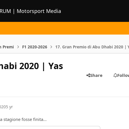
ORUM | Motorsport Media
n Premi
F1 2020-2026
17. Gran Premio di Abu Dhabi 2020 | 
habi 2020 | Yas
Share
Follo
020
5 yr
 stagione fosse finita...