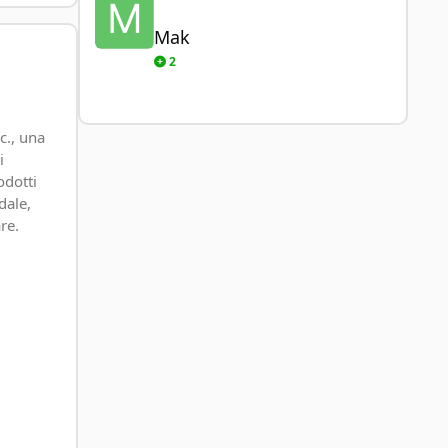
Mak
2
c., una
i
odotti
dale,
re.