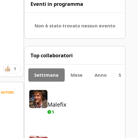
Eventi in programma
Non è stato trovato nessun evento
Top collaboratori
1
Settimana
Mese
Anno
Sempre
Malefix
AUTORE
Malefix
5
Paolo93