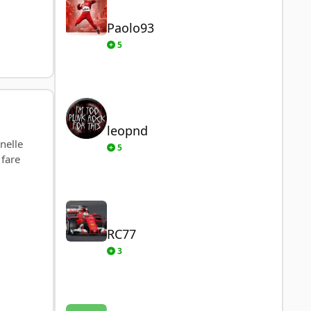
Paolo93
5
leopnd
leopnd
nelle
5
 fare
RC77
RC77
3
Mak