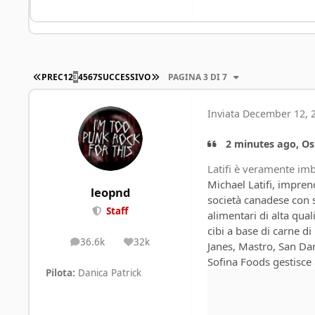
PRIMA PAGINA
ULTIMA PAGINA
PREC
1
2
3
4
5
6
7
SUCCESSIVO
PAGINA 3 DI 7
Inviata
December 12, 
2 minutes ago, Os
Latifi è veramente imb
Michael Latifi, impren
leopnd
società canadese con s
Staff
alimentari di alta quali
cibi a base di carne di
36.6k
32k
posts
Reputation
Janes, Mastro, San Dan
Sofina Foods gestisce
Pilota:
Danica Patrick