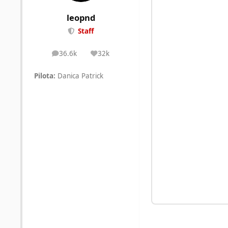
leopnd
Staff
36.6k
32k
posts
Reputation
Pilota:
Danica Patrick