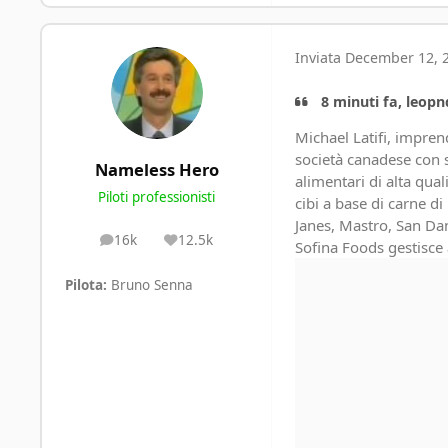
Inviata
December 12, 
8 minuti fa, leopnd
Michael Latifi, impren
società canadese con s
Nameless Hero
alimentari di alta quali
Piloti professionisti
cibi a base di carne di
Janes, Mastro, San Dan
16k
12.5k
posts
Reputation
Sofina Foods gestisce
Pilota:
Bruno Senna