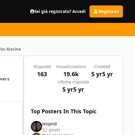
Sei già registrato? Accedi
Registrati
Yas Marina
Risposte
Visualizzazioni
Created
163
19.6k
5 yr
5 yr
wers
Ultima risposta
5 yr
5 yr
Top Posters In This Topic
leopnd
52 posts