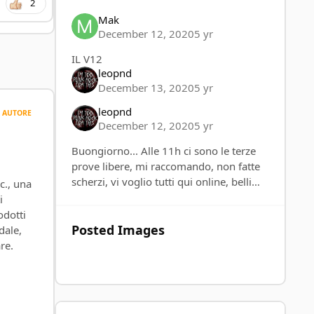
2
Mak
December 12, 2020
5 yr
IL V12
leopnd
December 13, 2020
5 yr
leopnd
AUTORE
December 12, 2020
5 yr
Buongiorno... Alle 11h ci sono le terze
prove libere, mi raccomando, non fatte
scherzi, vi voglio tutti qui online, belli
c., una
carichi...
i
odotti
Posted Images
dale,
re.