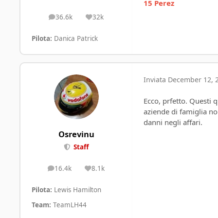
15 Perez
36.6k
32k
posts
Reputation
Pilota:
Danica Patrick
Inviata
December 12, 
Ecco, prfetto. Questi 
aziende di famiglia non
danni negli affari.
Osrevinu
Staff
16.4k
8.1k
posts
Reputation
Pilota:
Lewis Hamilton
Team:
TeamLH44