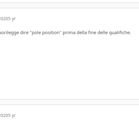
2020
5 yr
rilegge dire "pole position" prima della fine delle qualifiche.
2020
5 yr