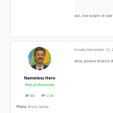
azz, ora scopro di star
Inviata
December 12, 
ahia, povero braccio d
Nameless Hero
Piloti professionisti
16k
12.5k
posts
Reputation
Pilota:
Bruno Senna