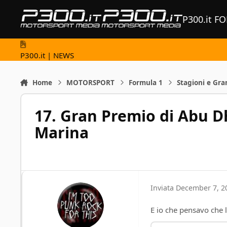
Vai al contenuto
P300.it F
P300.it | NEWS
Home
MOTORSPORT
Formula 1
Stagioni e Gra
17. Gran Premio di Abu D
Marina
Inviata
December 7, 2
E io che pensavo che la