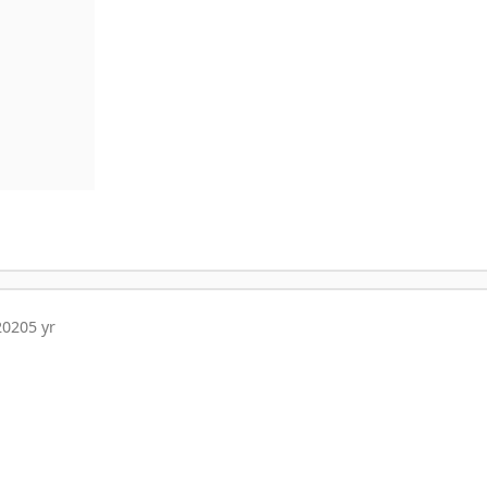
2020
5 yr