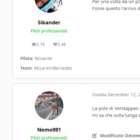
Per una volta da un pò
Fosse questo l'arrivo 
Sikander
Piloti professionisti
2.1k
2.4k
posts
Reputation
Pilota:
Ricciardo
Team:
McLaren-Mercedes
Inviata
December 12, 
La pole di Verstappen
mi sa che sulla lung
Nemo981
Modificato
Decemb
Piloti professionisti