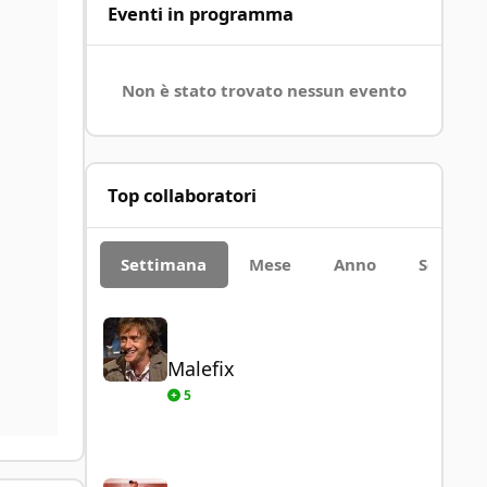
Eventi in programma
Non è stato trovato nessun evento
Top collaboratori
Settimana
Mese
Anno
Sempre
Malefix
Malefix
5
Paolo93