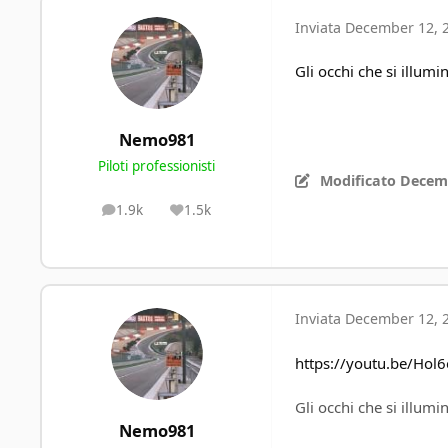
Inviata
December 12, 
Gli occhi che si illumi
Nemo981
Piloti professionisti
Modificato
Decemb
1.9k
1.5k
posts
Reputation
Inviata
December 12, 
https://youtu.be/Hol6
Gli occhi che si illumi
Nemo981