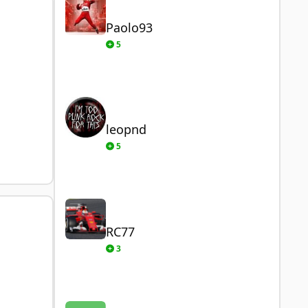
Paolo93
5
leopnd
leopnd
5
RC77
RC77
3
Mak