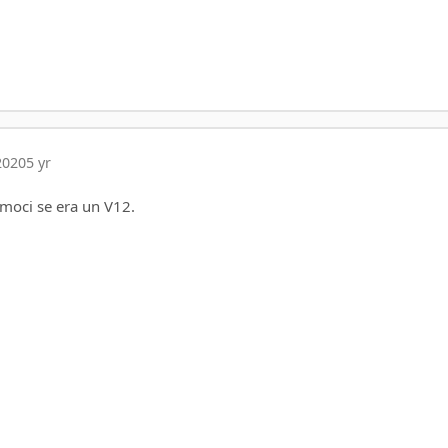
2020
5 yr
amoci se era un V12.