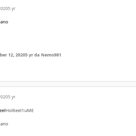
2020
5 yr
nano
er 12, 2020
5 yr
da Nemo981
2020
5 yr
eel
Hol6eel1uME
nano