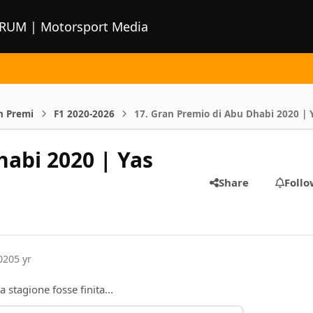
ORUM | Motorsport Media
n Premi
F1 2020-2026
17. Gran Premio di Abu Dhabi 2020 | 
habi 2020 | Yas
Share
Follo
020
5 yr
 stagione fosse finita...