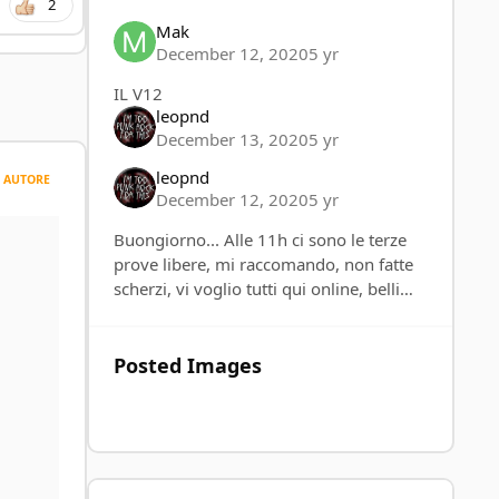
2
Mak
December 12, 2020
5 yr
IL V12
leopnd
December 13, 2020
5 yr
leopnd
AUTORE
December 12, 2020
5 yr
Buongiorno... Alle 11h ci sono le terze
prove libere, mi raccomando, non fatte
scherzi, vi voglio tutti qui online, belli
carichi...
Posted Images