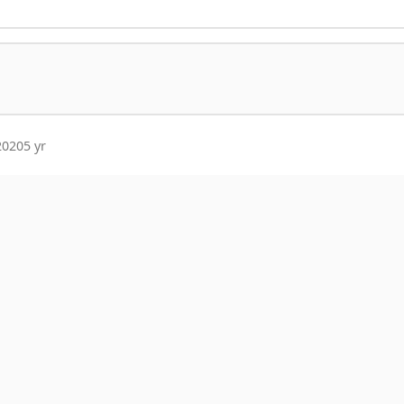
2020
5 yr