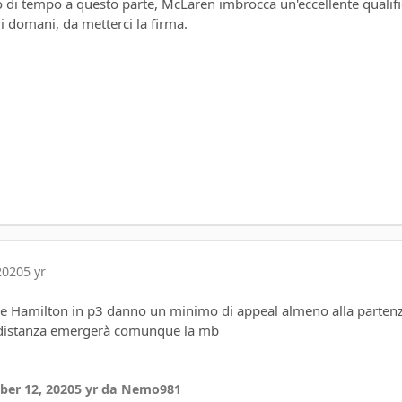
 di tempo a questo parte, McLaren imbrocca un'eccellente qualifi
di domani, da metterci la firma.
2020
5 yr
 e Hamilton in p3 danno un minimo di appeal almeno alla parten
a distanza emergerà comunque la mb
er 12, 2020
5 yr
da Nemo981