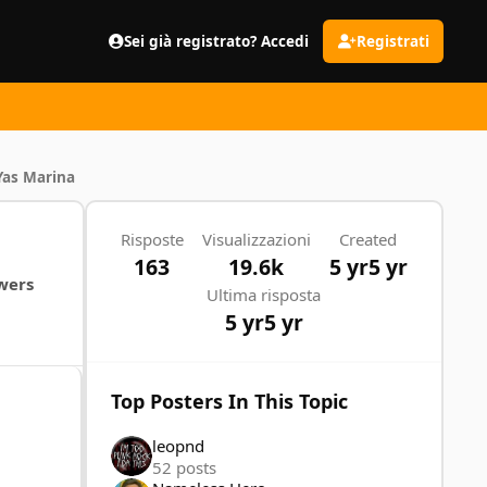
Sei già registrato? Accedi
Registrati
Yas Marina
Risposte
Visualizzazioni
Created
163
19.6k
5 yr
5 yr
wers
Ultima risposta
5 yr
5 yr
Top Posters In This Topic
leopnd
52 posts