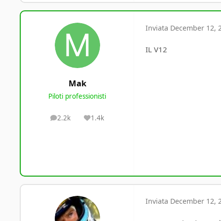
Inviata
December 12, 
IL V12
Mak
Piloti professionisti
2.2k
1.4k
posts
Reputation
Inviata
December 12, 