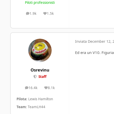
Piloti professionisti
1.9k
1.5k
posts
Reputation
Inviata
December 12, 
Ed era un V10. Figuri
Osrevinu
Staff
16.4k
8.1k
posts
Reputation
Pilota:
Lewis Hamilton
Team:
TeamLH44