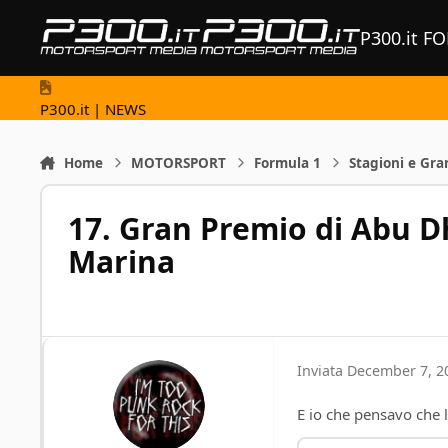
Vai al contenuto
P300.it F
P300.it | NEWS
Home
MOTORSPORT
Formula 1
Stagioni e Gra
17. Gran Premio di Abu D
Marina
Inviata
December 7, 2
E io che pensavo che la