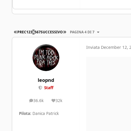
PRIMA PAGINA
ULTIMA PAGINA
PREC
1
2
3
4
5
6
7
SUCCESSIVO
PAGINA 4 DI 7
Inviata
December 12, 
leopnd
Staff
36.6k
32k
posts
Reputation
Pilota:
Danica Patrick