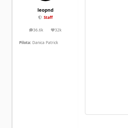
leopnd
Staff
36.6k
32k
posts
Reputation
Pilota:
Danica Patrick