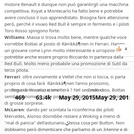
motore Renault e dunque non può garantirgli una macchina
competitiva. Kvyat a Montecarlo ha fatto bene e potrebbe
avere concluso il suo apprendistato. Bisogna fare attenzione
però, perché il vivaio Red Bull è sempre in fermento e i piloti
Toro Rosso spingono forte.
Williams
: Massa si trova molto bene, mentre qualche voce
vorrebbe Bottas al posto di Rà¤ikkà¶nen in Ferrari. Hanno
4
un giovane come Lynn molto interessante e un'opzione
potrebbe anche essere proprio Ricciardo in partenza dalla
Red Bull. Molto meno probabile una promozione di Sutil da
terzo pilota.
Ferrari
: oltre ovviamente a Vettel che non si tocca, si parla
proprio di cosa farà Rà¤ikkà¶nen l'anno prossimo,
Risposte
Visualizzazioni
Created
proseguirà in rosso o smetterà ? Nel secondo caso, Bottas
469
63.4k
May 29, 2015
May 29, 2015
sembra il nome in pole position per la sostituzione, a meno
di grosse sorprese.
McLaren
: dando per scontata la riconferma dei piloti
Mercedes, Alonso dovrebbe restare a Woking a meno di
"mal di pancia" dell'asturiano. Stessa cosa per Button. Non
Expand topic overview
dobbiamo però dimenticare che parliamo di un 34enne e di