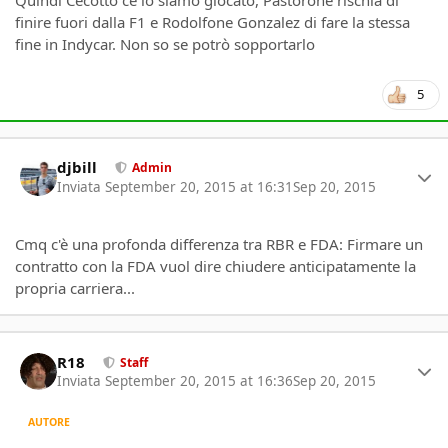
finire fuori dalla F1 e Rodolfone Gonzalez di fare la stessa
fine in Indycar. Non so se potrò sopportarlo
5
Author stats
djbill
Admin
Inviata
September 20, 2015 at 16:31
Sep 20, 2015
Cmq c'è una profonda differenza tra RBR e FDA: Firmare un
contratto con la FDA vuol dire chiudere anticipatamente la
propria carriera...
Author stats
R18
Staff
Inviata
September 20, 2015 at 16:36
Sep 20, 2015
AUTORE