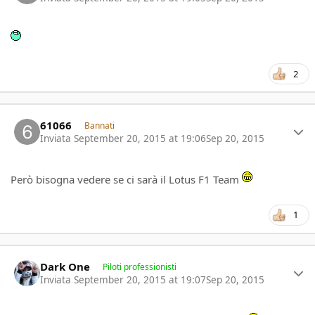
2
Author stats
61066
Bannati
Inviata
September 20, 2015 at 19:06
Sep 20, 2015
Però bisogna vedere se ci sarà il Lotus F1 Team
1
Author stats
Dark One
Piloti professionisti
Inviata
September 20, 2015 at 19:07
Sep 20, 2015