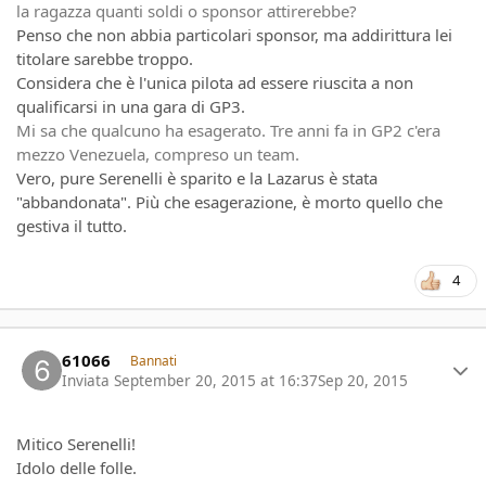
la ragazza quanti soldi o sponsor attirerebbe?
Penso che non abbia particolari sponsor, ma addirittura lei
titolare sarebbe troppo.
Considera che è l'unica pilota ad essere riuscita a non
qualificarsi in una gara di GP3.
Mi sa che qualcuno ha esagerato. Tre anni fa in GP2 c'era
mezzo Venezuela, compreso un team.
Vero, pure Serenelli è sparito e la Lazarus è stata
"abbandonata"
. Più che esagerazione, è morto quello che
gestiva il tutto.
4
Author stats
61066
Bannati
Inviata
September 20, 2015 at 16:37
Sep 20, 2015
Mitico Serenelli!
Idolo delle folle.