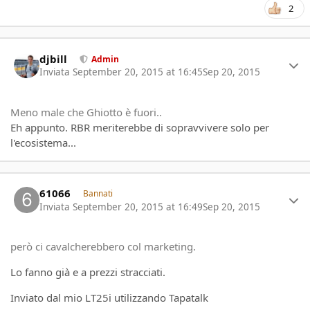
2
Author stats
djbill
Admin
Inviata
September 20, 2015 at 16:45
Sep 20, 2015
Meno male che Ghiotto è fuori..
Eh appunto. RBR meriterebbe di sopravvivere solo per
l'ecosistema...
Author stats
61066
Bannati
Inviata
September 20, 2015 at 16:49
Sep 20, 2015
però ci cavalcherebbero col marketing.
Lo fanno già e a prezzi stracciati.
Inviato dal mio LT25i utilizzando Tapatalk