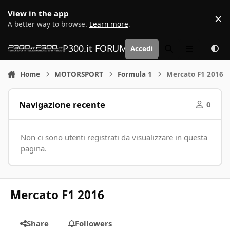
Vai al contenuto
View in the app
×
D
A better way to browse.
Learn more
.
P300.it FORUM | Motorsport Media
Accedi
Cerca
Menu
Home
MOTORSPORT
Formula 1
Mercato F1 2016
Navigazione recente
0
Non ci sono utenti registrati da visualizzare in questa
pagina.
Mercato F1 2016
Share
Followers