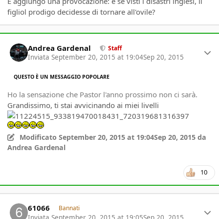
E aggiungo una provocazione: e se visti i disastri inglesi, il
figliol prodigo decidesse di tornare all'ovile?
Author stats
Andrea Gardenal
Staff
Inviata
September 20, 2015 at 19:04
Sep 20, 2015
QUESTO È UN MESSAGGIO POPOLARE
Ho la sensazione che Pastor l'anno prossimo non ci sarà.
Grandissimo, ti stai avvicinando ai miei livelli
Modificato
September 20, 2015 at 19:04
Sep 20, 2015
da
Andrea Gardenal
10
Author stats
61066
Bannati
Inviata
September 20, 2015 at 19:05
Sep 20, 2015