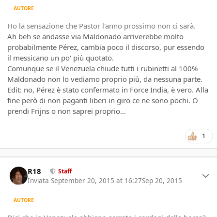
Marciello. Al suo fianco è possibile che ci sia uno
AUTORE
statunitense, e a quel punto il nome più immediato sarebbe
Ho la sensazione che Pastor l'anno prossimo non ci sarà.
Alexander Rossi, ma non scordiamoci del giovane Stroll,
Ah beh se andasse via Maldonado arriverebbe molto
canadese e anch'egli pilota Ferrari.
probabilmente Pérez, cambia poco il discorso, pur essendo
il messicano un po' più quotato.
Comunque se il Venezuela chiude tutti i rubinetti al 100%
Vediamo cosa succederà da qui a novembre/dicembre...
Maldonado non lo vediamo proprio più, da nessuna parte.
Edit: no, Pérez è stato confermato in Force India, è vero. Alla
fine però di non paganti liberi in giro ce ne sono pochi. O
prendi Frijns o non saprei proprio...
1
Author stats
R18
Staff
Inviata
September 20, 2015 at 16:27
Sep 20, 2015
AUTORE