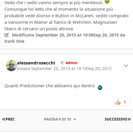
Vedo che i sedili vanno sempre ai più meritevoli.
Comunque ho letto che al momento la situazione più
probabile vede Alonso e Button in McLaren, sedile comprato
a Vanoorne in Manor al fianco di Wehrlein. Magnussen
libero di cercarsi un posto altrove.
Modificato
September 20, 2015 at 19:08
Sep 20, 2015
da
Dark One
Author stats
alessandrosecchi
Admin
Inviata
September 20, 2015 at 19:10
Sep 20, 2015
Quanti Predictioner che abbiamo qui dentro
1
PRIMA PAGINA
U
PREC
PAGINA 9 DI 19
SUCCESSIVO