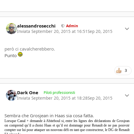
Author stats
alessandrosecchi
Admin
Inviata
September 20, 2015 at 16:51
Sep 20, 2015
però ci cavalcherebbero.
Punto
3
Author stats
Dark One
Piloti professionisti
Inviata
September 20, 2015 at 18:28
Sep 20, 2015
Sembra che Grosjean in Haas sia cosa fatta.
Lorsque Canal + demande à Abiteboul si, entre les lignes des déclarations de Grosjean
on comprend qu’il a choisi Haas et qu’il est dommage pour Renault de ne pas pouvoir
compter sur lui pour attaquer un nouveau défi en tant que constructeur, le DG de Renault