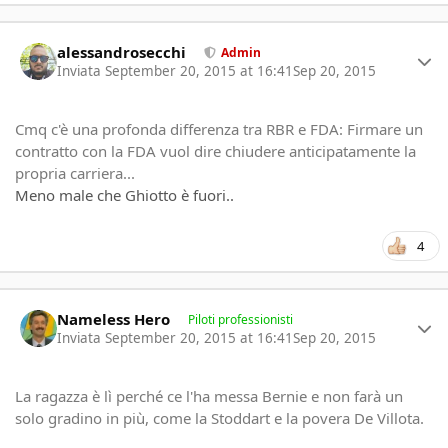
Author stats
alessandrosecchi
Admin
Inviata
September 20, 2015 at 16:41
Sep 20, 2015
Cmq c'è una profonda differenza tra RBR e FDA: Firmare un
contratto con la FDA vuol dire chiudere anticipatamente la
propria carriera...
Meno male che Ghiotto è fuori..
4
Author stats
Nameless Hero
Piloti professionisti
Inviata
September 20, 2015 at 16:41
Sep 20, 2015
La ragazza è lì perché ce l'ha messa Bernie e non farà un
solo gradino in più, come la Stoddart e la povera De Villota.