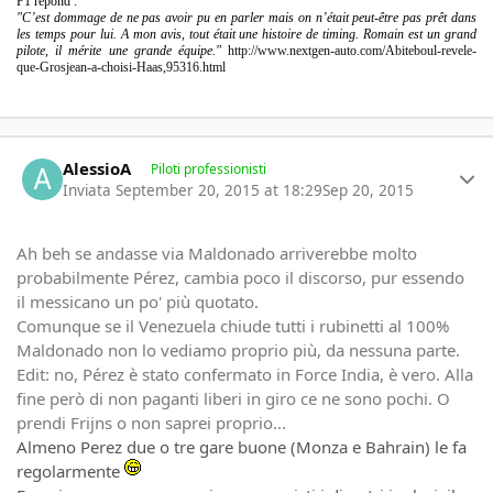
F1 répond :
"C’est dommage de ne pas avoir pu en parler mais on n’était peut-être pas prêt dans
les temps pour lui. A mon avis, tout était une histoire de timing. Romain est un grand
pilote, il mérite une grande équipe."
http://www.nextgen-auto.com/Abiteboul-revele-
que-Grosjean-a-choisi-Haas,95316.html
Author stats
AlessioA
Piloti professionisti
Inviata
September 20, 2015 at 18:29
Sep 20, 2015
Ah beh se andasse via Maldonado arriverebbe molto
probabilmente Pérez, cambia poco il discorso, pur essendo
il messicano un po' più quotato.
Comunque se il Venezuela chiude tutti i rubinetti al 100%
Maldonado non lo vediamo proprio più, da nessuna parte.
Edit: no, Pérez è stato confermato in Force India, è vero. Alla
fine però di non paganti liberi in giro ce ne sono pochi. O
prendi Frijns o non saprei proprio...
Almeno Perez due o tre gare buone (Monza e Bahrain) le fa
regolarmente