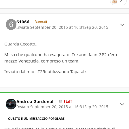
2
Author stats
61066
Bannati
Inviata
September 20, 2015 at 16:31
Sep 20, 2015
Guarda Cecotto...
Mi sa che qualcuno ha esagerato. Tre anni fa in GP2 c'era
mezzo Venezuela, compreso un team.
Inviato dal mio LT25i utilizzando Tapatalk
Author stats
Andrea Gardenal
Staff
Inviata
September 20, 2015 at 16:31
Sep 20, 2015
QUESTO È UN MESSAGGIO POPOLARE
Quindi Cecotto ce lo siamo giocato, Pastorone rischia di