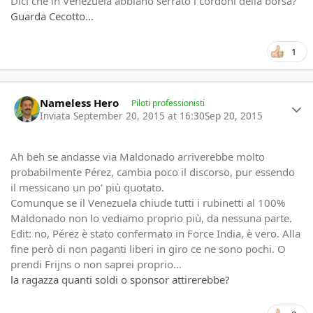
Dici che in Venezuela abbiano serrato i cordoni della borsa?
Guarda Cecotto...
1
Author stats
Nameless Hero
Piloti professionisti
Inviata
September 20, 2015 at 16:30
Sep 20, 2015
Ah beh se andasse via Maldonado arriverebbe molto
probabilmente Pérez, cambia poco il discorso, pur essendo
il messicano un po' più quotato.
Comunque se il Venezuela chiude tutti i rubinetti al 100%
Maldonado non lo vediamo proprio più, da nessuna parte.
Edit: no, Pérez è stato confermato in Force India, è vero. Alla
fine però di non paganti liberi in giro ce ne sono pochi. O
prendi Frijns o non saprei proprio...
la ragazza quanti soldi o sponsor attirerebbe?