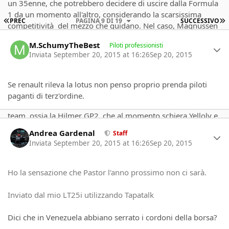
un 35enne, che potrebbero decidere di uscire dalla Formula
1 da un momento all'altro, considerando la scarsissima
PRIMA PAGINA
U
PREC
PAGINA 9 DI 19
SUCCESSIVO
competitività del mezzo che guidano. Nel caso, Magnussen
Author stats
e Vandoorne sono prontissimi a scendere in campo.
M.SchumyTheBest
Piloti professionisti
Force India
: proprio in questi giorni, Mallya ha dichiarato
Inviata
September 20, 2015 at 16:26
Sep 20, 2015
l'intenzione di confermare entrambi i piloti. Sicuramente sul
fronte Hà¼lkenberg dovrà fronteggiare la Porsche che
quest'anno lo ha portato in gara a Spa e lo rimetterà in pista
Se renault rileva la lotus non penso proprio prenda piloti
a Le Mans, mentre per Pérez l'affare dovrebbe essere un
paganti di terz'ordine.
attimino più semplice. Anche gli indiani hanno uno junior
team, ossia la Hilmer GP2, che al momento schiera Yelloly e
Author stats
Cecotto (
), quindi non proprio delle certezze. Più probabile
Andrea Gardenal
Staff
che si peschi altrove, eventualmente.
Inviata
September 20, 2015 at 16:26
Sep 20, 2015
Toro Rosso
: Sainz e Verstappen hanno dimostrato di avere
la stoffa e di meritare il posto in Formula 1. Certo la
situazione in Red Bull non appare così stabile come sembra,
Ho la sensazione che Pastor l'anno prossimo non ci sarà.
e in caso di promozione di uno dei due piloti sarebbe quasi
certo l'approdo di Gasly nel team di Faenza.
Inviato dal mio LT25i utilizzando Tapatalk
Lotus
: al di là delle tante sfortune, Maldonado continua a
convincere poco e solo una valigia bella corposa potrebbe
Dici che in Venezuela abbiano serrato i cordoni della borsa?
tenerlo a galla. I test driver non sembrano essere all'altezza