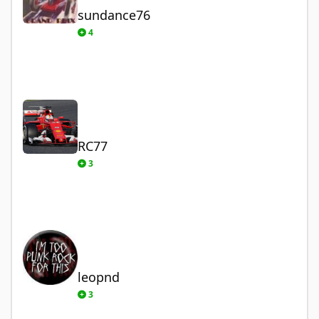
sundance76
4
RC77
RC77
3
leopnd
leopnd
3