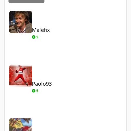
Malefix
Malefix
5
Paolo93
Paolo93
5
sundance76