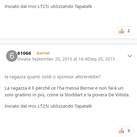
Inviato dal mio LT25i utilizzando Tapatalk
2
Author stats
61066
Bannati
Inviata
September 20, 2015 at 16:40
Sep 20, 2015
la ragazza quanti soldi o sponsor attirerebbe?
La ragazza è lì perché ce l'ha messa Bernie e non farà un
solo gradino in più, come la Stoddart e la povera De Villota.
Inviato dal mio LT25i utilizzando Tapatalk
3