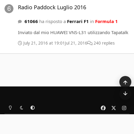
Radio Paddock Luglio 2016
61066
ha risposto a
Ferrari F1
in
Formula 1
Inviato dal mio HUAWEI VNS-L31 utilizzando Tapatalk
July 21, 2016 at 19:01
Jul 21, 2016
240 replies
Light Mode
Dark Mode
System Preference
f
x
i
a
n
Cookies
c
s
Copyright 2012-2026 P300.it
Powered by
Invision Community
e
t