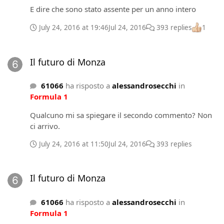
leggevano.
E dire che sono stato assente per un anno intero
July 24, 2016 at 19:46
Jul 24, 2016
393 replies
1
Il futuro di Monza
Il futuro di Monza
61066
ha risposto a
alessandrosecchi
in
Formula 1
Qualcuno mi sa spiegare il secondo commento? Non
ci arrivo.
July 24, 2016 at 11:50
Jul 24, 2016
393 replies
Il futuro di Monza
Il futuro di Monza
61066
ha risposto a
alessandrosecchi
in
Formula 1