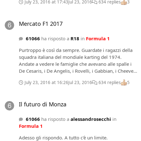
July 23, 2016 at 17:43
Jul 23, 2016
634 replies
3
Mercato F1 2017
Mercato F1 2017
61066
ha risposto a
R18
in
Formula 1
Purtroppo è così da sempre. Guardate i ragazzi della
squadra italiana del mondiale karting del 1974.
Andate a vedere le famiglie che avevano alle spalle i
De Cesaris, i De Angelis, i Rovelli, i Gabbian, i Cheever
(Patrese e Ravaglia non ricordo). Loro sono andati
July 23, 2016 at 16:26
Jul 23, 2016
634 replies
5
avanti, gli altri si sono dovuti accontentare di fermarsi
lì come tecnici (Masini) o andare a lavorare.
Il futuro di Monza
Il futuro di Monza
61066
ha risposto a
alessandrosecchi
in
Formula 1
Adesso gli rispondo. A tutto c'è un limite.