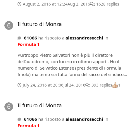
August 2, 2016 at 12:24
Aug 2, 2016
1628 replies
Il futuro di Monza
Il futuro di Monza
61066
ha risposto a
alessandrosecchi
in
Formula 1
Purtroppo Pietro Salvatori non è più il direttore
dell'autodromo, con lui ero in ottimi rapporti. Ho il
numero di Selvatico Estense (presidente di Formula
Imola) ma temo sia tutta farina del sacco del sindaco
Daniele Manca. Sarà un caso ma lo scorso ottobre si è
July 24, 2016 at 20:06
Jul 24, 2016
393 replies
1
dimesso Mirco Cantelli, assessore all'autodromo di
rito renziano (lo chiama Matteo ) che si era dato
Il futuro di Monza
parecchio da fare per la realizzazione di Senna Sempre
Il futuro di Monza
ed era anche riuscito a portare gli AC/DC. Non so cosa
sia successo ma temo sia una delle solite guerre tra
61066
ha risposto a
alessandrosecchi
in
bande che sono sempre in atto all'interno dei vari
Formula 1
sistemi di potere dei partiti. Certe cazzate prima non si