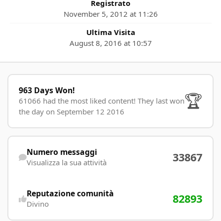
Registrato
November 5, 2012 at 11:26
Ultima Visita
August 8, 2016 at 10:57
963 Days Won!
963 Days Won!
🏆
61066 had the most liked content!
They last won
the day on September 12 2016
Visualizza la sua attività
Numero messaggi
33867
Visualizza la sua attività
Reputazione comunità
82893
Divino