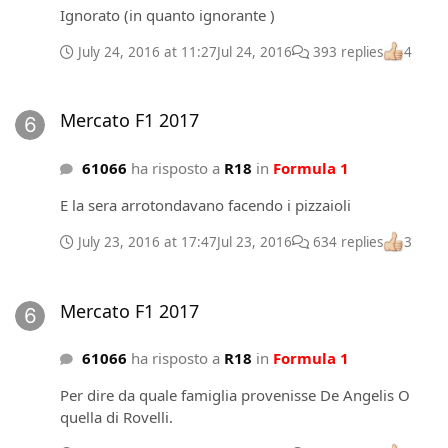
Ignorato (in quanto ignorante )
July 24, 2016 at 11:27
Jul 24, 2016
393 replies
4
Mercato F1 2017
Mercato F1 2017
61066
ha risposto a
R18
in
Formula 1
E la sera arrotondavano facendo i pizzaioli
July 23, 2016 at 17:47
Jul 23, 2016
634 replies
3
Mercato F1 2017
Mercato F1 2017
61066
ha risposto a
R18
in
Formula 1
Per dire da quale famiglia provenisse De Angelis O
quella di Rovelli.