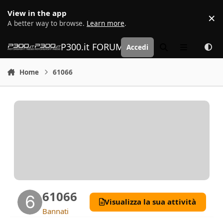
Vai al contenuto
View in the app
×
D
A better way to browse.
Learn more
.
P300.it FORUM | Motorsport Media
Accedi
Cerca
Menu
Home
61066
61066
Visualizza la sua attività
Bannati