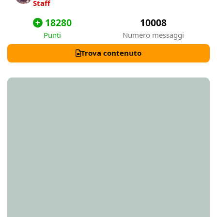
Staff
18280
10008
Punti
Numero messaggi
Trova contenuto