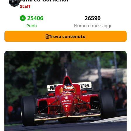
Staff
25406
26590
Punti
Numero messaggi
Trova contenuto