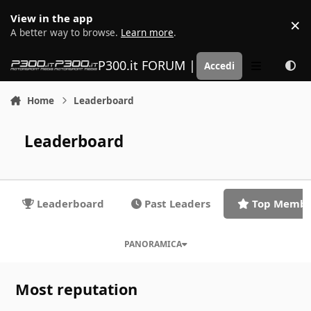
Vai al contenuto
View in the app
×
D
A better way to browse.
Learn more
.
P300.it FORUM | Motorsport Media
Accedi
Menu
Home
Leaderboard
Leaderboard
Leaderboard
Past Leaders
Top Membe
PANORAMICA
Most reputation