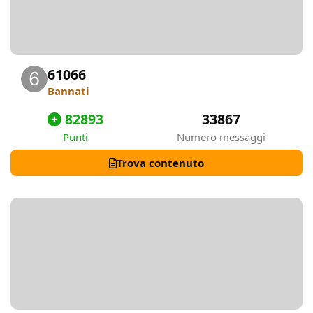
61066
Bannati
82893
33867
Punti
Numero messaggi
Trova contenuto