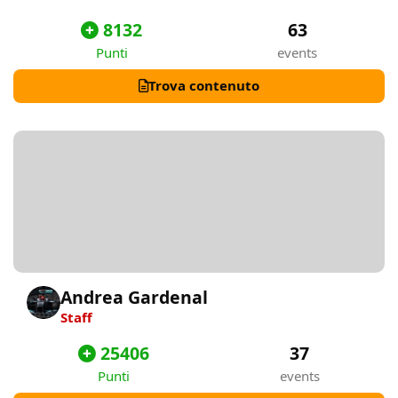
8132
63
Punti
events
Trova contenuto
Andrea Gardenal
Staff
25406
37
Punti
events