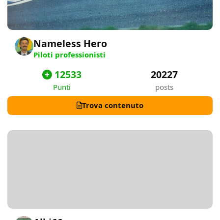
Nameless Hero
Piloti professionisti
12533
20227
Punti
posts
Trova contenuto