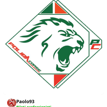
Paolo93
Piloti professionisti