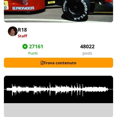
R18
Staff
27161
48022
Punti
posts
Trova contenuto