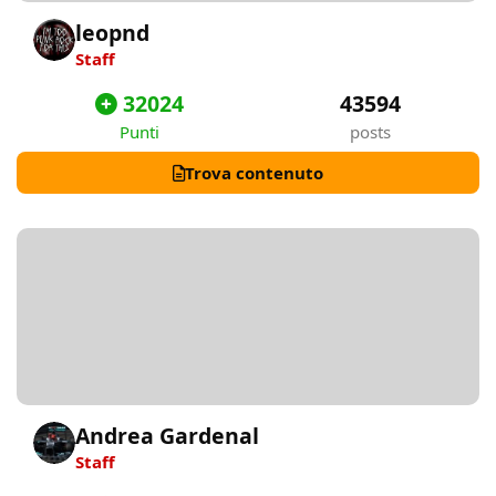
leopnd
Staff
32024
43594
Punti
posts
Trova contenuto
Andrea Gardenal
Staff