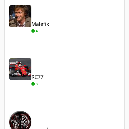
Malefix
Malefix
4
RC77
RC77
3
leopnd