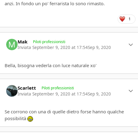
anzi. In fondo un po' ferrarista lo sono rimasto.
1
Author stats
Mak
Piloti professionisti
Inviata
September 9, 2020 at 17:54
Sep 9, 2020
Bella, bisogna vederla con luce naturale xo'
Author stats
Scarlett
Piloti professionisti
Inviata
September 9, 2020 at 17:54
Sep 9, 2020
Se corrono con una di quelle dietro forse hanno qualche
possibilità
Author stats