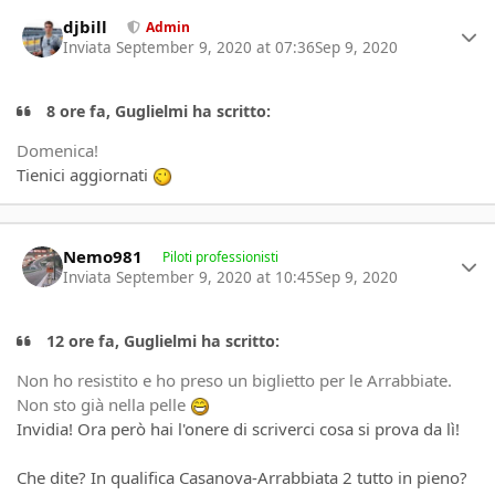
Author stats
djbill
Admin
Inviata
September 9, 2020 at 07:36
Sep 9, 2020
8 ore fa, Guglielmi ha scritto:
Domenica!
Tienici aggiornati
Author stats
Nemo981
Piloti professionisti
Inviata
September 9, 2020 at 10:45
Sep 9, 2020
12 ore fa, Guglielmi ha scritto:
Non ho resistito e ho preso un biglietto per le Arrabbiate.
Non sto già nella pelle
Invidia! Ora però hai l'onere di scriverci cosa si prova da lì!
Che dite? In qualifica Casanova-Arrabbiata 2 tutto in pieno?