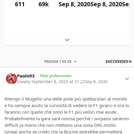
611
69k
Sep 8, 2020
Sep 8, 2020
Sep 
Expand topic overview
U
PAGINA 1 DI 25
SUCCESSIVO
Author stats
Paolo93
Piloti professionisti
Inviata
September 8, 2020 at 21:22
Sep 8, 2020
Ritengo il Mugello una delle piste più spettacolari al mondo
e ho sempre avuto la curiosità di vedere le F1 girarci e ora lo
faranno con quelle che sono le F1 più veloci mai avute.
Probabilmente la gara sarà noiosa perché i sorpassi saranno
difficili (a meno che non mettano una zona DRS molto
lunga) anche se credo che la Bucine potrebbe permettere