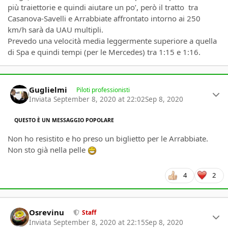
più traiettorie e quindi aiutare un po’, però il tratto tra
Casanova-Savelli e Arrabbiate affrontato intorno ai 250
km/h sarà da UAU multipli.
Prevedo una velocità media leggermente superiore a quella
di Spa e quindi tempi (per le Mercedes) tra 1:15 e 1:16.
Author stats
Guglielmi
Piloti professionisti
Inviata
September 8, 2020 at 22:02
Sep 8, 2020
QUESTO È UN MESSAGGIO POPOLARE
Non ho resistito e ho preso un biglietto per le Arrabbiate.
Non sto già nella pelle
4
2
Author stats
Osrevinu
Staff
Inviata
September 8, 2020 at 22:15
Sep 8, 2020