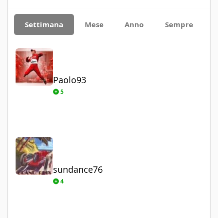
Settimana
Mese
Anno
Sempre
Paolo93
Paolo93
5
sundance76
sundance76
4