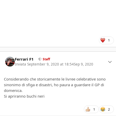
1
Author stats
Ferrari F1
Staff
Inviata
September 9, 2020 at 18:54
Sep 9, 2020
Considerando che storicamente le livree celebrative sono
sinonimo di sfiga e disastri, ho paura a guardare il GP di
domenica.
Si apriranno buchi neri
1
2