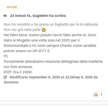
AUTORE
23 minuti fa, Guglielmi ha scritto:
Non ho resistito e ho preso un biglietto per le Arrabbiate.
Non sto già nella pelle
Hai fatto bene. Avessi potuto l'avrei fatto anche io. Sono
stato al Mugello una volta sola nel 2005 per il
Motomondiale e mi sono sempre chiesto come sarebbe
potuto essere un GP di F1 lì.
PS
Ovviamente attendiamo relazione dettagliata della trasferta
con foto annesse.
EDIT: Era il 2006!
Modificato
September 8, 2020 at 22:26
Sep 8, 2020
da
Osrevinu
1
Author stats