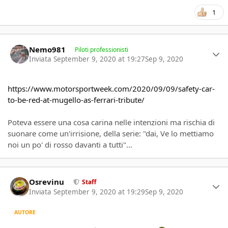
1
Author stats
Nemo981
Piloti professionisti
Inviata
September 9, 2020 at 19:27
Sep 9, 2020
https://www.motorsportweek.com/2020/09/09/safety-car-
to-be-red-at-mugello-as-ferrari-tribute/
Poteva essere una cosa carina nelle intenzioni ma rischia di
suonare come un'irrisione, della serie: "dai, Ve lo mettiamo
noi un po' di rosso davanti a tutti"...
Author stats
Osrevinu
Staff
Inviata
September 9, 2020 at 19:29
Sep 9, 2020
AUTORE