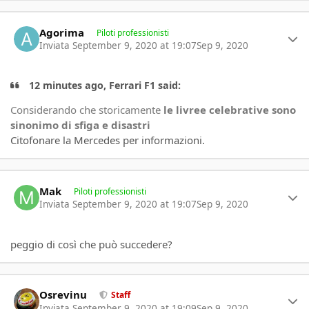
Author stats
Agorima
Piloti professionisti
Inviata
September 9, 2020 at 19:07
Sep 9, 2020
12 minutes ago, Ferrari F1 said:
Considerando che storicamente
le livree celebrative sono
sinonimo di sfiga e disastri
Citofonare la Mercedes per informazioni.
Author stats
Mak
Piloti professionisti
Inviata
September 9, 2020 at 19:07
Sep 9, 2020
peggio di così che può succedere?
Author stats
Osrevinu
Staff
Inviata
September 9, 2020 at 19:09
Sep 9, 2020