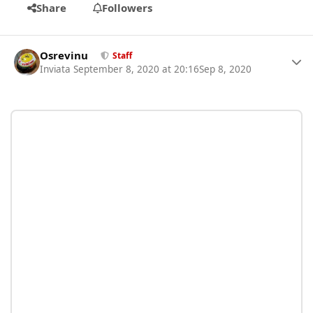
Share
Followers
Author stats
Osrevinu
Staff
Inviata
September 8, 2020 at 20:16
Sep 8, 2020