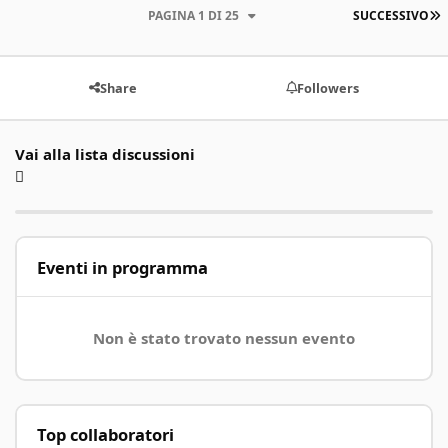
U
PAGINA 1 DI 25
SUCCESSIVO
Share
Followers
Vai alla lista discussioni
Eventi in programma
Non è stato trovato nessun evento
Top collaboratori