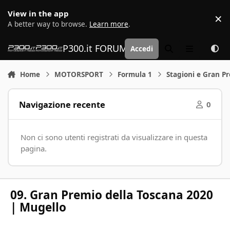
Vai al contenuto
View in the app
×
D
A better way to browse.
Learn more
.
P300.it FORUM | Motorsport Media
Accedi
Cerca
Menu
Home
MOTORSPORT
Formula 1
Stagioni e Gran P
Navigazione recente
0
Non ci sono utenti registrati da visualizzare in questa
pagina.
09. Gran Premio della Toscana 2020
| Mugello