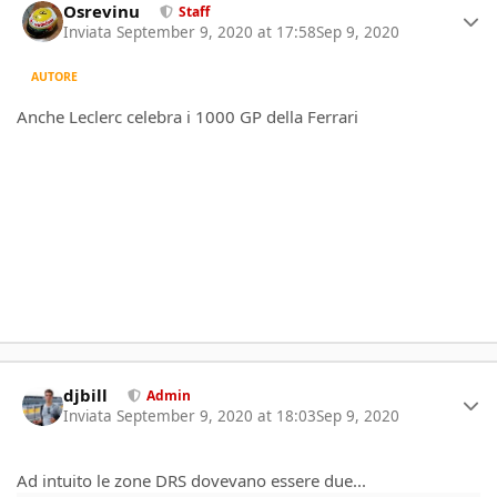
Osrevinu
Staff
Inviata
September 9, 2020 at 17:58
Sep 9, 2020
AUTORE
Anche Leclerc celebra i 1000 GP della Ferrari
Author stats
djbill
Admin
Inviata
September 9, 2020 at 18:03
Sep 9, 2020
Ad intuito le zone DRS dovevano essere due...