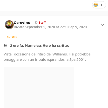
1
Author stats
Osrevinu
Staff
Inviata
September 9, 2020 at 22:10
Sep 9, 2020
AUTORE
2 ore fa, Nameless Hero ha scritto:
Vista l'occasione del ritiro dei Williams, li si potrebbe
omaggiare con un tributo ispirandosi a Spa 2001.