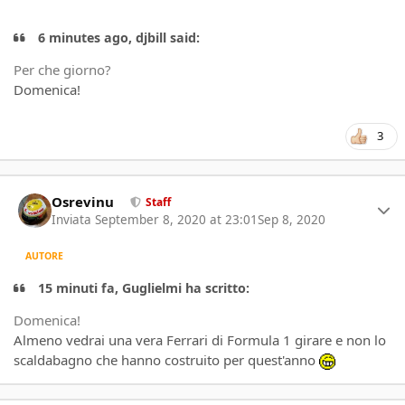
6 minutes ago, djbill said:
Per che giorno?
Domenica!
3
Author stats
Osrevinu
Staff
Inviata
September 8, 2020 at 23:01
Sep 8, 2020
AUTORE
15 minuti fa, Guglielmi ha scritto:
Domenica!
Almeno vedrai una vera Ferrari di Formula 1 girare e non lo
scaldabagno che hanno costruito per quest'anno