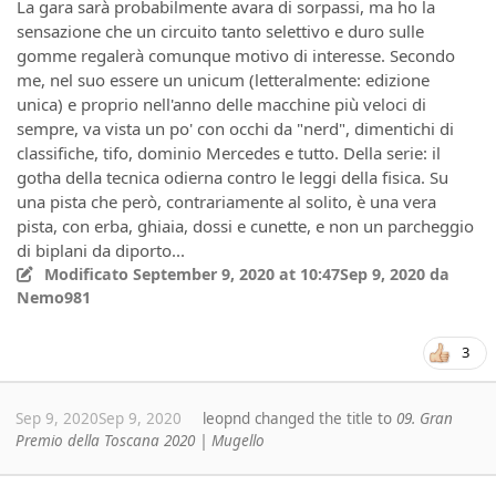
La gara sarà probabilmente avara di sorpassi, ma ho la
sensazione che un circuito tanto selettivo e duro sulle
gomme regalerà comunque motivo di interesse. Secondo
me, nel suo essere un unicum (letteralmente: edizione
unica) e proprio nell'anno delle macchine più veloci di
sempre, va vista un po' con occhi da "nerd", dimentichi di
classifiche, tifo, dominio Mercedes e tutto. Della serie: il
gotha della tecnica odierna contro le leggi della fisica. Su
una pista che però, contrariamente al solito, è una vera
pista, con erba, ghiaia, dossi e cunette, e non un parcheggio
di biplani da diporto...
Modificato
September 9, 2020 at 10:47
Sep 9, 2020
da
Nemo981
3
Sep 9, 2020
Sep 9, 2020
leopnd
changed the title to
09. Gran
Premio della Toscana 2020 | Mugello
Author stats