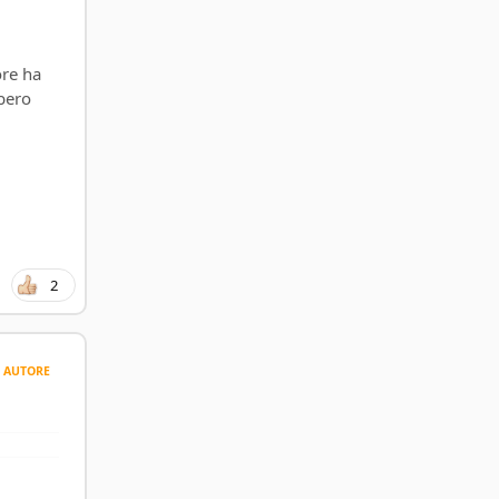
ore ha
bero
2
AUTORE