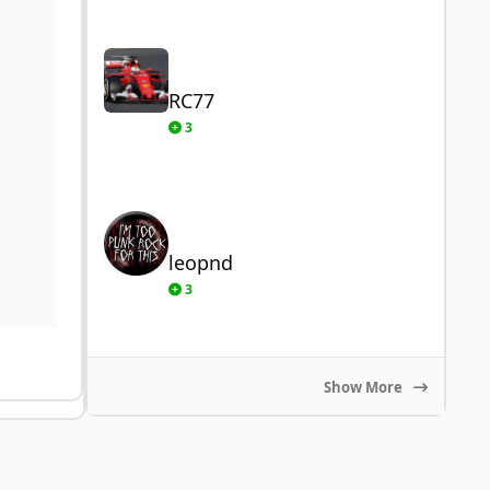
RC77
RC77
3
leopnd
leopnd
3
Show More