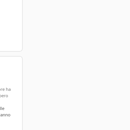
ore ha
bero
lle
eranno