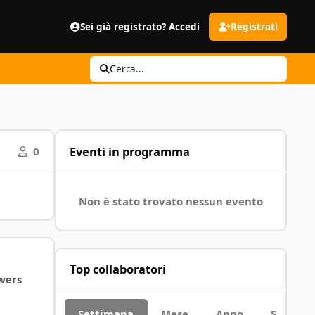
Sei già registrato? Accedi
Registrati
Cerca...
Eventi in programma
0
Non è stato trovato nessun evento
Top collaboratori
wers
Settimana
Mese
Anno
Sempre