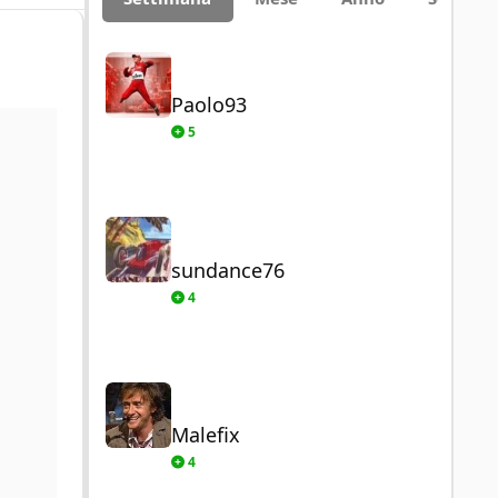
Paolo93
Paolo93
5
sundance76
sundance76
4
Malefix
Malefix
4