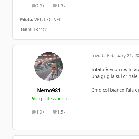
2.2k
1.3k
posts
Reputation
Pilota:
VET, LEC, VER
Team:
Ferrari
Inviata
February 21, 20
Infatti è enorme. In al
una griglia sul crinal
Cmq col bianco l'ala d
Nemo981
Piloti professionisti
1.9k
1.5k
posts
Reputation