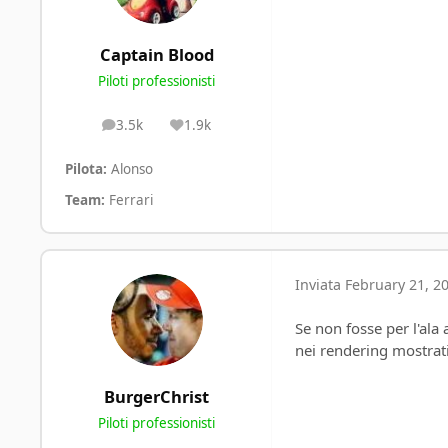
Captain Blood
Piloti professionisti
3.5k
1.9k
posts
Reputation
Pilota:
Alonso
Team:
Ferrari
Inviata
February 21, 20
Se non fosse per l'ala
nei rendering mostrati
BurgerChrist
Piloti professionisti