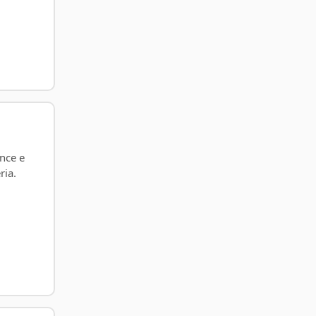
ance e
ria.