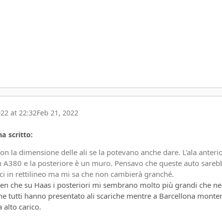
22 at 22:32
Feb 21, 2022
a scritto:
con la dimensione delle ali se la potevano anche dare. L’ala anteri
un A380 e la posteriore è un muro. Pensavo che queste auto sareb
ci in rettilineo ma mi sa che non cambierà granché.
aren che su Haas i posteriori mi sembrano molto più grandi che ne
che tutti hanno presentato ali scariche mentre a Barcellona mont
 da alto carico.