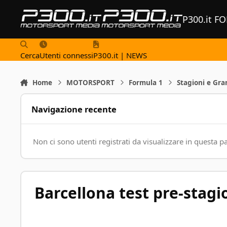
Vai al contenuto
P300.it F
Cerca
Utenti connessi
P300.it | NEWS
Home
MOTORSPORT
Formula 1
Stagioni e Gra
Navigazione recente
Non ci sono utenti registrati da visualizzare in questa p
Barcellona test pre-stagi