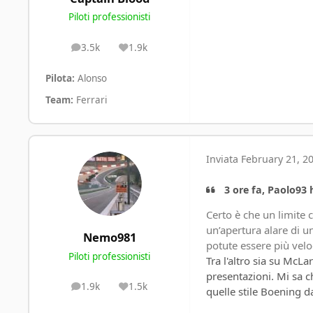
Piloti professionisti
3.5k
1.9k
posts
Reputation
Pilota:
Alonso
Team:
Ferrari
Inviata
February 21, 20
3 ore fa, Paolo93 h
Certo è che un limite 
un’apertura alare di 
Nemo981
potute essere più velo
Piloti professionisti
Tra l'altro sia su McL
presentazioni. Mi sa 
1.9k
1.5k
posts
Reputation
quelle stile Boening