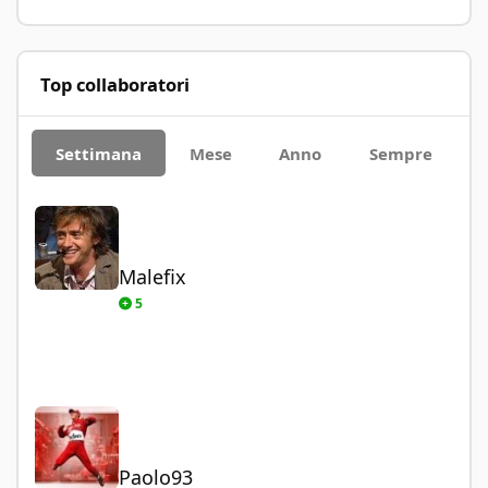
Top collaboratori
Settimana
Mese
Anno
Sempre
Malefix
Malefix
5
Paolo93
Paolo93