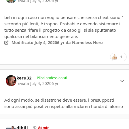
Inviata
July 4, 2020
6 yr
beh in ogni caso non voglio pensare che senza cheat siano 1
secondo più lenti, è troppo. Probabile dovendo sistemare il
tutto senza rifare il progetto da capo gli si sia sputtanato
qualcosa nel bilanciamento generale.
Modificato
July 4, 2020
6 yr
da Nameless Hero
1
Author stats
keru32
Piloti professionisti
Inviata
July 4, 2020
6 yr
Ad ogni modo, se disastrone deve essere, i presupposti
sono assai più positivi rispetto alla mclaren honda di alonso
Author stats
djbill
Admin