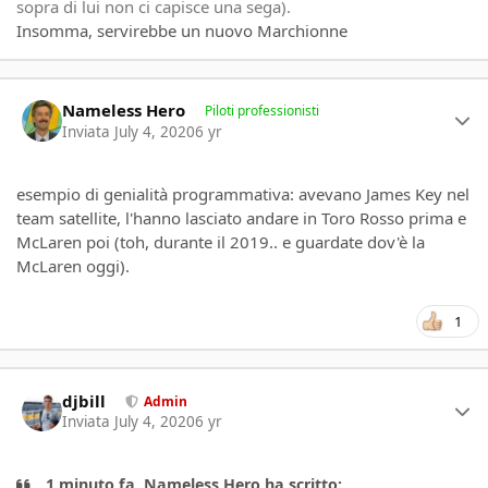
sopra di lui non ci capisce una sega).
Insomma, servirebbe un nuovo Marchionne
Author stats
Nameless Hero
Piloti professionisti
Inviata
July 4, 2020
6 yr
esempio di genialità programmativa: avevano James Key nel
team satellite, l'hanno lasciato andare in Toro Rosso prima e
McLaren poi (toh, durante il 2019.. e guardate dov'è la
McLaren oggi).
1
Author stats
djbill
Admin
Inviata
July 4, 2020
6 yr
1 minuto fa, Nameless Hero ha scritto: