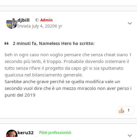
Author stats
djbill
Admin
Inviata
July 4, 2020
6 yr
2 minuti fa, Nameless Hero ha scritto:
beh in ogni caso non voglio pensare che senza cheat siano 1
secondo più lenti, è troppo. Probabile dovendo sistemare il
tutto senza rifare il progetto da capo gli si sia sputtanato
qualcosa nel bilanciamento generale.
Sarebbe anche grave perché se quella modifica vale un
secondo vuol dire che è un mezzo miracolo non aver perso i
punti del 2019
1
Author stats
keru32
Piloti professionisti