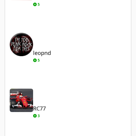
5
leopnd
leopnd
5
RC77
RC77
3