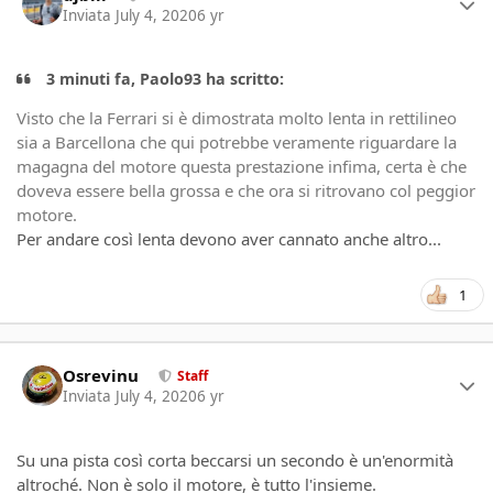
Inviata
July 4, 2020
6 yr
3 minuti fa, Paolo93 ha scritto:
Visto che la Ferrari si è dimostrata molto lenta in rettilineo
sia a Barcellona che qui potrebbe veramente riguardare la
magagna del motore questa prestazione infima, certa è che
doveva essere bella grossa e che ora si ritrovano col peggior
motore.
Per andare così lenta devono aver cannato anche altro...
1
Author stats
Osrevinu
Staff
Inviata
July 4, 2020
6 yr
Su una pista così corta beccarsi un secondo è un'enormità
altroché. Non è solo il motore, è tutto l'insieme.