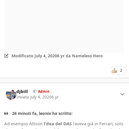
Modificato
July 4, 2020
6 yr
da Nameless Hero
2
Author stats
djbill
Admin
Inviata
July 4, 2020
6 yr
26 minuti fa, leonix ha scritto:
Ad esempio Allison
l'dea del DAS
l'aveva già in Ferrari, solo