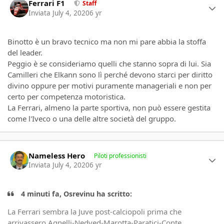
Ferrari F1
Staff
Inviata
July 4, 2020
6 yr
Binotto è un bravo tecnico ma non mi pare abbia la stoffa
del leader.
Peggio è se consideriamo quelli che stanno sopra di lui. Sia
Camilleri che Elkann sono lì perché devono starci per diritto
divino oppure per motivi puramente manageriali e non per
certo per competenza motoristica.
La Ferrari, almeno la parte sportiva, non può essere gestita
come l'Iveco o una delle altre società del gruppo.
Author stats
Nameless Hero
Piloti professionisti
Inviata
July 4, 2020
6 yr
4 minuti fa, Osrevinu ha scritto:
La Ferrari sembra la Juve post-calciopoli prima che
arrivassero Agnelli-Nedved-Marotta-Paratici-Conte.