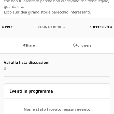
che non fu ascoltato perché non credevano che fosse legale,
guarda ora.
Ecco sull'idea girano storie parecchio interessanti.
PRIMA PAGINA
U
PREC
PAGINA 7 DI 18
SUCCESSIVO
Share
Followers
Vai alla lista discussioni
Eventi in programma
Non è stato trovato nessun evento