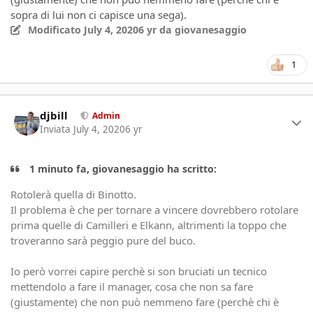
sopra di lui non ci capisce una sega).
Modificato
July 4, 2020
6 yr
da giovanesaggio
1
Author stats
djbill
Admin
Inviata
July 4, 2020
6 yr
1 minuto fa, giovanesaggio ha scritto:
Rotolerà quella di Binotto.
Il problema è che per tornare a vincere dovrebbero rotolare
prima quelle di Camilleri e Elkann, altrimenti la toppo che
troveranno sarà peggio pure del buco.
Io però vorrei capire perchè si son bruciati un tecnico
mettendolo a fare il manager, cosa che non sa fare
(giustamente) che non può nemmeno fare (perchè chi è