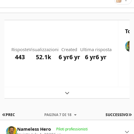
Top
Risposte
Visualizzazioni
Created
Ultima risposta
443
52.1k
6 yr
6 yr
6 yr
6 yr
Expand topic overview
PRIMA PAGINA
U
PREC
PAGINA 7 DI 18
SUCCESSIVO
Author stats
Nameless Hero
Piloti professionisti