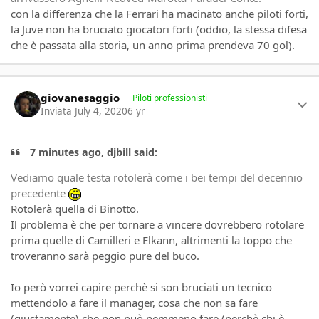
con la differenza che la Ferrari ha macinato anche piloti forti,
la Juve non ha bruciato giocatori forti (oddio, la stessa difesa
che è passata alla storia, un anno prima prendeva 70 gol).
Author stats
giovanesaggio
Piloti professionisti
Inviata
July 4, 2020
6 yr
7 minutes ago, djbill said:
Vediamo quale testa rotolerà come i bei tempi del decennio
precedente
Rotolerà quella di Binotto.
Il problema è che per tornare a vincere dovrebbero rotolare
prima quelle di Camilleri e Elkann, altrimenti la toppo che
troveranno sarà peggio pure del buco.
Io però vorrei capire perchè si son bruciati un tecnico
mettendolo a fare il manager, cosa che non sa fare
(giustamente) che non può nemmeno fare (perchè chi è