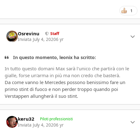
1
Author stats
Osrevinu
Staff
Inviata
July 4, 2020
6 yr
In questo momento, leonix ha scritto:
In tutto questo domani Max sarà l'unico che partirà con le
gialle, forse un'arma in più ma non credo che basterà.
Da come vanno le Mercedes possono benissimo fare un
primo stint di fuoco e non perder troppo quando poi
Verstappen allungherà il suo stint.
Author stats
keru32
Piloti professionisti
Inviata
July 4, 2020
6 yr