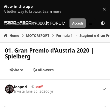
Vai al contenuto
View in the app
×
D
A better way to browse.
Learn more
.
P300.it FORUM | Motorsport Media
Accedi
Menu
Home
MOTORSPORT
Formula 1
Stagioni e Gran P
01. Gran Premio d'Austria 2020 |
Spielberg
Share
Followers
Author stats
leopnd
Staff
Inviata
June 30, 2020
6 yr