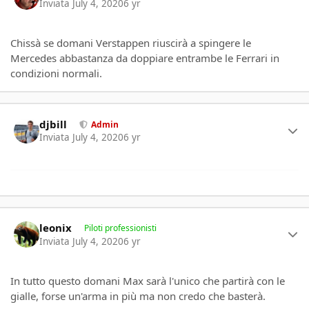
Inviata
July 4, 2020
6 yr
Chissà se domani Verstappen riuscirà a spingere le
Mercedes abbastanza da doppiare entrambe le Ferrari in
condizioni normali.
Author stats
djbill
Admin
Inviata
July 4, 2020
6 yr
Author stats
leonix
Piloti professionisti
Inviata
July 4, 2020
6 yr
In tutto questo domani Max sarà l'unico che partirà con le
gialle, forse un'arma in più ma non credo che basterà.