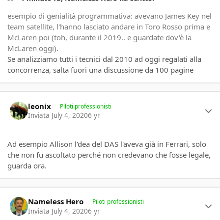
esempio di genialità programmativa: avevano James Key nel
team satellite, l'hanno lasciato andare in Toro Rosso prima e
McLaren poi (toh, durante il 2019.. e guardate dov'è la
McLaren oggi).
Se analizziamo tutti i tecnici dal 2010 ad oggi regalati alla
concorrenza, salta fuori una discussione da 100 pagine
Author stats
leonix
Piloti professionisti
Inviata
July 4, 2020
6 yr
Ad esempio Allison l'dea del DAS l'aveva già in Ferrari, solo
che non fu ascoltato perché non credevano che fosse legale,
guarda ora.
Author stats
Nameless Hero
Piloti professionisti
Inviata
July 4, 2020
6 yr