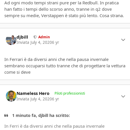
Ad ogni modo tempi strani pure per la Redbull. In pratica
han fatto i tempi dello scorso anno, tranne in q2 dove
sempre su medie, Verstappen è stato più lento. Cosa strana.
Author stats
djbill
Admin
Inviata
July 4, 2020
6 yr
In Ferrari è da diversi anni che nella pausa invernale
sembrano occuparsi tutto tranne che di progettare la vettura
come si deve
Author stats
Nameless Hero
Piloti professionisti
Inviata
July 4, 2020
6 yr
1 minuto fa, djbill ha scritto:
In Ferri è da diversi anni che nella pausa invernale