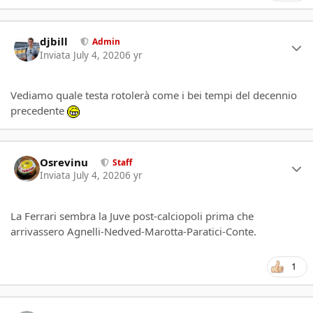
Author stats
djbill
Admin
Inviata
July 4, 2020
6 yr
Vediamo quale testa rotolerà come i bei tempi del decennio
precedente
Author stats
Osrevinu
Staff
Inviata
July 4, 2020
6 yr
La Ferrari sembra la Juve post-calciopoli prima che
arrivassero Agnelli-Nedved-Marotta-Paratici-Conte.
1
Author stats