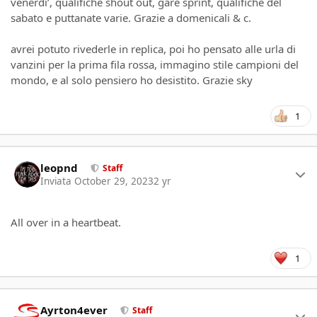
venerdi’, qualifiche shout out, gare sprint, qualifiche del
sabato e puttanate varie. Grazie a domenicali & c.
avrei potuto rivederle in replica, poi ho pensato alle urla di
vanzini per la prima fila rossa, immagino stile campioni del
mondo, e al solo pensiero ho desistito. Grazie sky
1
Author stats
leopnd
Staff
Inviata
October 29, 2023
2 yr
All over in a heartbeat.
1
Author stats
Ayrton4ever
Staff