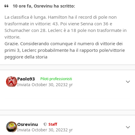
10 ore fa, Osrevinu ha scritto:
La classifica è lunga. Hamilton ha il record di pole non
trasformate in vittorie: 43. Poi viene Senna con 36 e
Schumacher con 28. Leclerc è a 18 pole non trasformate in
vittorie.
Grazie. Considerando comunque il numero di vittorie dei
primi 3, Leclerc probabilmente ha il rapporto pole/vittorie
peggiore della storia
Author stats
Paolo93
Piloti professionisti
Inviata
October 30, 2023
2 yr
Author stats
Osrevinu
Staff
Inviata
October 30, 2023
2 yr