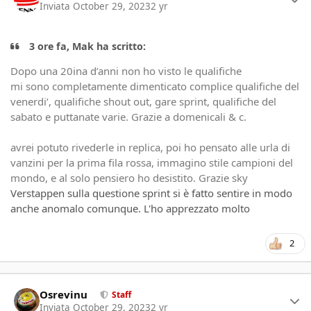
Inviata
October 29, 2023
2 yr
3 ore fa, Mak ha scritto:
Dopo una 20ina d’anni non ho visto le qualifiche
mi sono completamente dimenticato complice qualifiche del
venerdi’, qualifiche shout out, gare sprint, qualifiche del
sabato e puttanate varie. Grazie a domenicali & c.
avrei potuto rivederle in replica, poi ho pensato alle urla di
vanzini per la prima fila rossa, immagino stile campioni del
mondo, e al solo pensiero ho desistito. Grazie sky
Verstappen sulla questione sprint si è fatto sentire in modo
anche anomalo comunque. L'ho apprezzato molto
2
Author stats
Osrevinu
Staff
Inviata
October 29, 2023
2 yr