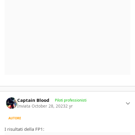
Author stats
Captain Blood
Piloti professionisti
Inviata
October 28, 2023
2 yr
AUTORE
I risultati della FP1: