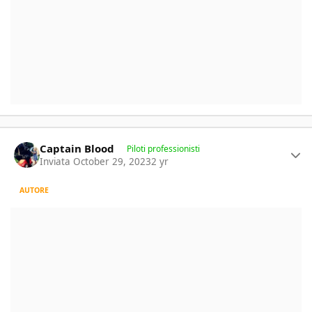
Author stats
Captain Blood
Piloti professionisti
Inviata
October 29, 2023
2 yr
AUTORE