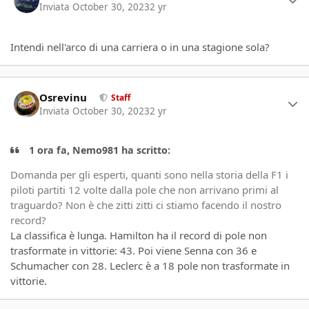
Inviata
October 30, 2023
2 yr
Intendi nell'arco di una carriera o in una stagione sola?
Author stats
Osrevinu
Staff
Inviata
October 30, 2023
2 yr
1 ora fa, Nemo981 ha scritto:
Domanda per gli esperti, quanti sono nella storia della F1 i
piloti partiti 12 volte dalla pole che non arrivano primi al
traguardo? Non è che zitti zitti ci stiamo facendo il nostro
record?
La classifica è lunga. Hamilton ha il record di pole non
trasformate in vittorie: 43. Poi viene Senna con 36 e
Schumacher con 28. Leclerc è a 18 pole non trasformate in
vittorie.