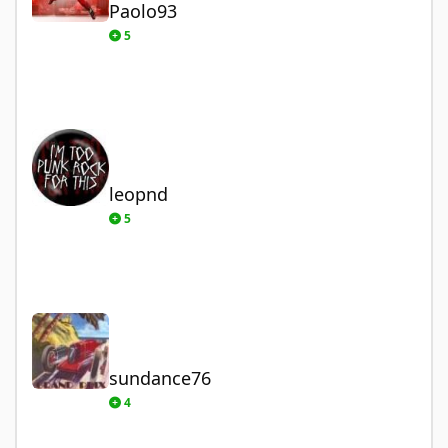
Paolo93
5
leopnd
leopnd
5
sundance76
sundance76
4