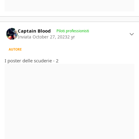
Author stats
Captain Blood
Piloti professionisti
Inviata
October 27, 2023
2 yr
AUTORE
I poster delle scuderie - 2