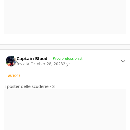
Author stats
Captain Blood
Piloti professionisti
Inviata
October 28, 2023
2 yr
AUTORE
I poster delle scuderie - 3