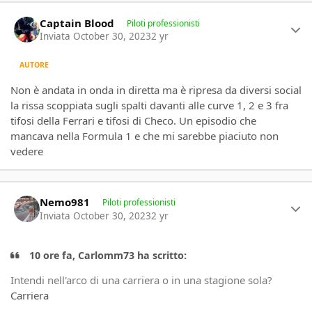
Author stats
Captain Blood
Piloti professionisti
Inviata
October 30, 2023
2 yr
AUTORE
Non è andata in onda in diretta ma è ripresa da diversi social
la rissa scoppiata sugli spalti davanti alle curve 1, 2 e 3 fra
tifosi della Ferrari e tifosi di Checo. Un episodio che
mancava nella Formula 1 e che mi sarebbe piaciuto non
vedere
Author stats
Nemo981
Piloti professionisti
Inviata
October 30, 2023
2 yr
10 ore fa, Carlomm73 ha scritto:
Intendi nell'arco di una carriera o in una stagione sola?
Carriera