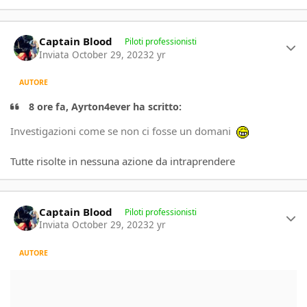
Author stats
Captain Blood
Piloti professionisti
Inviata
October 29, 2023
2 yr
AUTORE
8 ore fa, Ayrton4ever ha scritto:
Investigazioni come se non ci fosse un domani
Tutte risolte in nessuna azione da intraprendere
Author stats
Captain Blood
Piloti professionisti
Inviata
October 29, 2023
2 yr
AUTORE