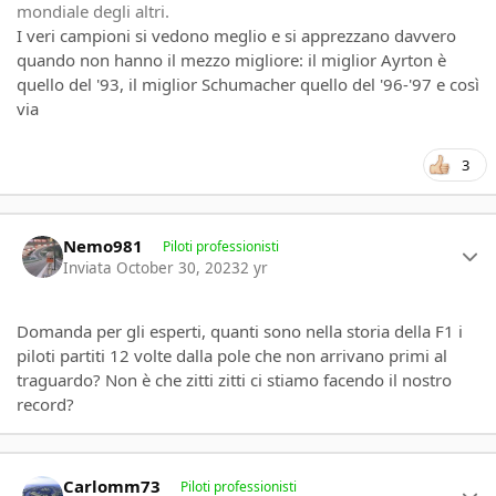
mondiale degli altri.
I veri campioni si vedono meglio e si apprezzano davvero
quando non hanno il mezzo migliore: il miglior Ayrton è
quello del '93, il miglior Schumacher quello del '96-'97 e così
via
3
Author stats
Nemo981
Piloti professionisti
Inviata
October 30, 2023
2 yr
Domanda per gli esperti, quanti sono nella storia della F1 i
piloti partiti 12 volte dalla pole che non arrivano primi al
traguardo? Non è che zitti zitti ci stiamo facendo il nostro
record?
Author stats
Carlomm73
Piloti professionisti