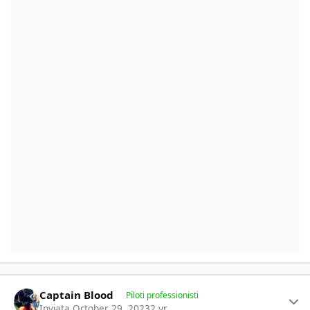
Author stats
Captain Blood
Piloti professionisti
Inviata
October 29, 2023
2 yr