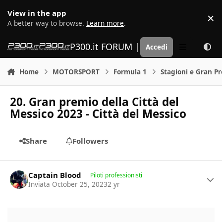
Vai al contenuto
View in the app
×
D
A better way to browse.
Learn more
.
P300.it FORUM | Motorsport Media
Accedi
Menu
Home
MOTORSPORT
Formula 1
Stagioni e Gran P
20. Gran premio della Città del
Messico 2023 - Città del Messico
Share
Followers
Author stats
Captain Blood
Piloti professionisti
Inviata
October 25, 2023
2 yr