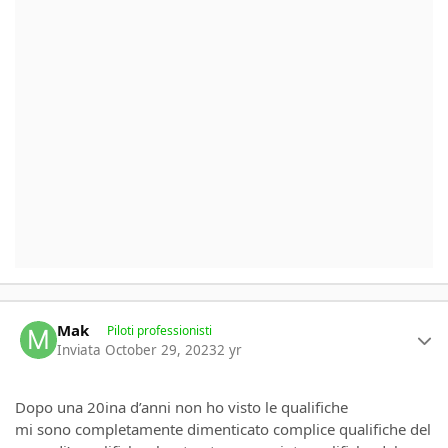
Author stats
Mak
Piloti professionisti
Inviata
October 29, 2023
2 yr
Dopo una 20ina d’anni non ho visto le qualifiche
mi sono completamente dimenticato complice qualifiche del