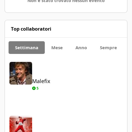
Non è stato trovato nessun evento
Top collaboratori
Settimana
Mese
Anno
Sempre
Malefix
Malefix
5
Paolo93