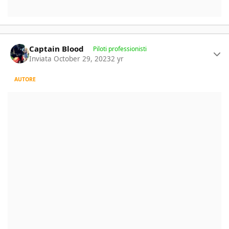
Author stats
Captain Blood
Piloti professionisti
Inviata
October 29, 2023
2 yr
AUTORE