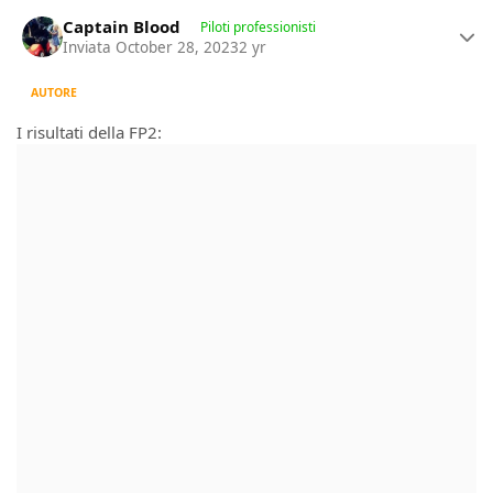
Author stats
Captain Blood
Piloti professionisti
Inviata
October 28, 2023
2 yr
AUTORE
I risultati della FP2: