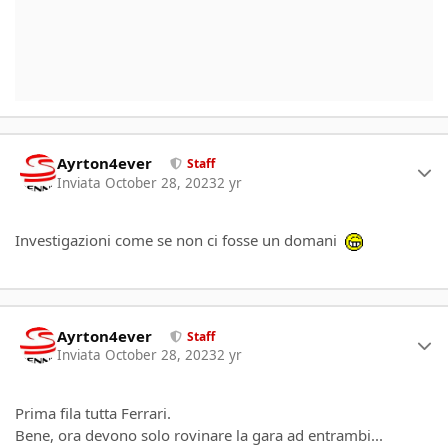
Author stats
Ayrton4ever
Staff
Inviata
October 28, 2023
2 yr
Investigazioni come se non ci fosse un domani
Author stats
Ayrton4ever
Staff
Inviata
October 28, 2023
2 yr
Prima fila tutta Ferrari.
Bene, ora devono solo rovinare la gara ad entrambi...