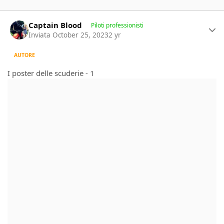
Author stats
Captain Blood
Piloti professionisti
Inviata
October 25, 2023
2 yr
AUTORE
I poster delle scuderie - 1