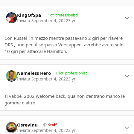
Author stats
KingOfSpa
Piloti professionisti
Inviata
September 4, 2022
3 yr
Con Russel in mezzo mentre passavano 2 giri per riavere
DRS , uno per il sorpasso Verstappen avrebbe avuto solo
10 giri per attaccare Hamilton.
Author stats
Nameless Hero
Piloti professionisti
Inviata
September 4, 2022
3 yr
sì vabbè, 2002 welcome back, qua non c'entrano manco le
gomme o altro.
Author stats
Osrevinu
Staff
Inviata
September 4, 2022
3 yr