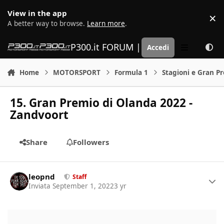
Vai al contenuto
View in the app
×
D
A better way to browse.
Learn more
.
P300.it FORUM | Motorsport Media
Accedi
Menu
Home
MOTORSPORT
Formula 1
Stagioni e Gran P
15. Gran Premio di Olanda 2022 -
Zandvoort
Share
Followers
Author stats
leopnd
Staff
Inviata
September 1, 2022
3 yr