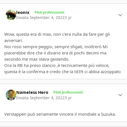
Author stats
leonix
Piloti professionisti
Inviata
September 4, 2022
3 yr
Wow, questa era di max, non c'era nulla da fare per gli
avversari.
Noi rossi sempre peggio, sempre sfigati, inoltrerò Mi
piacerebbe dire che il divario era di pochi decimi ma
secondo me max stava gestendo.
Ora la RB ha preso slancio ,è tecnicamente più veloce,
questa è la conferma e credo che la td39 ci abbia azzoppato
Author stats
Nameless Hero
Piloti professionisti
Inviata
September 4, 2022
3 yr
Verstappen può seriamente vincere il mondiale a Suzuka.