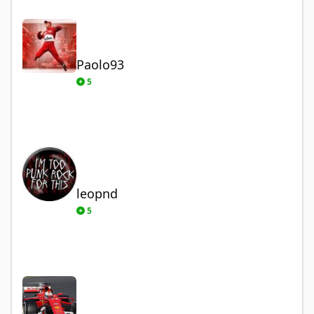
Paolo93
Paolo93
5
leopnd
leopnd
5
RC77