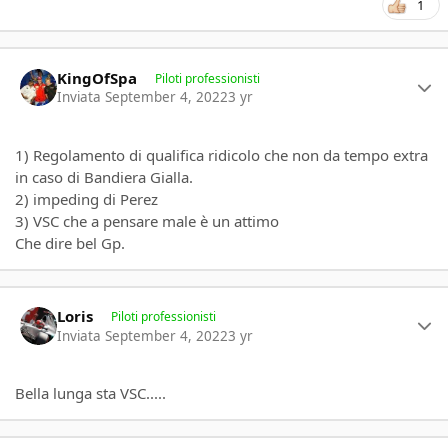
1
Author stats
KingOfSpa
Piloti professionisti
Inviata
September 4, 2022
3 yr
1) Regolamento di qualifica ridicolo che non da tempo extra
in caso di Bandiera Gialla.
2) impeding di Perez
3) VSC che a pensare male è un attimo
Che dire bel Gp.
Author stats
Loris
Piloti professionisti
Inviata
September 4, 2022
3 yr
Bella lunga sta VSC.....