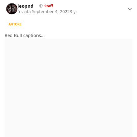
Author stats
leopnd
Staff
Inviata
September 4, 2022
3 yr
AUTORE
Red Bull captions...