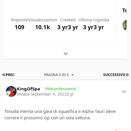
Top
Risposte
Visualizzazioni
Created
Ultima risposta
109
10.1k
3 yr
3 yr
3 yr
3 yr
Expand topic overview
PRIMA PAGINA
U
PREC
PAGINA 3 DI 5
SUCCESSIVO
Author stats
KingOfSpa
Piloti professionisti
Inviata
September 4, 2022
3 yr
Tsnuda merita una gara di squalifica e Alpha Tauri deve
correre il prossimo Gp con un sola vettura.