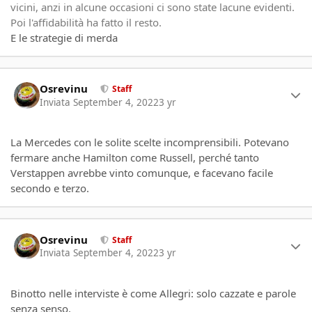
vicini, anzi in alcune occasioni ci sono state lacune evidenti.
Poi l'affidabilità ha fatto il resto.
E le strategie di merda
Author stats
Osrevinu
Staff
Inviata
September 4, 2022
3 yr
La Mercedes con le solite scelte incomprensibili. Potevano
fermare anche Hamilton come Russell, perché tanto
Verstappen avrebbe vinto comunque, e facevano facile
secondo e terzo.
Author stats
Osrevinu
Staff
Inviata
September 4, 2022
3 yr
Binotto nelle interviste è come Allegri: solo cazzate e parole
senza senso.