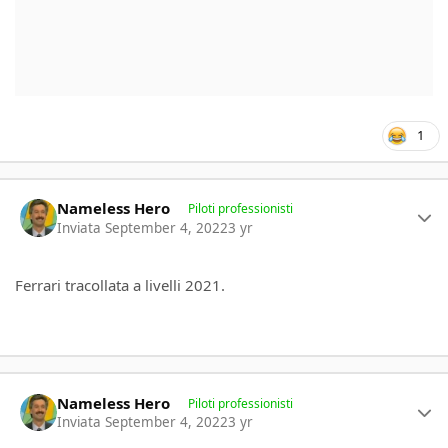
1
Author stats
Nameless Hero
Piloti professionisti
Inviata
September 4, 2022
3 yr
Ferrari tracollata a livelli 2021.
Author stats
Nameless Hero
Piloti professionisti
Inviata
September 4, 2022
3 yr