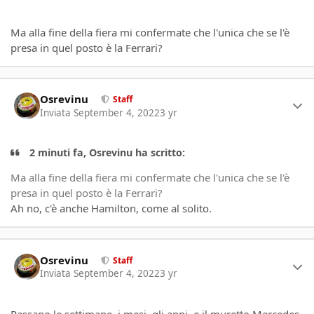
Ma alla fine della fiera mi confermate che l'unica che se l'è
presa in quel posto è la Ferrari?
Author stats
Osrevinu
Staff
Inviata
September 4, 2022
3 yr
2 minuti fa, Osrevinu ha scritto:
Ma alla fine della fiera mi confermate che l'unica che se l'è
presa in quel posto è la Ferrari?
Ah no, c'è anche Hamilton, come al solito.
Author stats
Osrevinu
Staff
Inviata
September 4, 2022
3 yr
Passano le settimane, i mesi, gli anni, e il muretto Mercedes