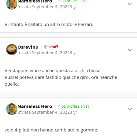
Nameless Hero
Piloti professionisti
Inviata
September 4, 2022
3 yr
e intanto è saltato un altro motore Ferrari.
Author stats
Osrevinu
Staff
Inviata
September 4, 2022
3 yr
Verstappen vince anche questa a occhi chiusi.
Russel poteva dare fastidio qualche giro, ora neanche
quello.
Author stats
Nameless Hero
Piloti professionisti
Inviata
September 4, 2022
3 yr
solo 4 piloti non hanno cambiato le gomme.