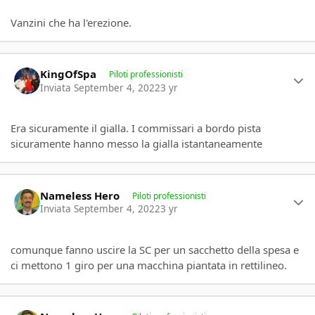
Vanzini che ha l'erezione.
Author stats
KingOfSpa
Piloti professionisti
Inviata
September 4, 2022
3 yr
Era sicuramente il gialla. I commissari a bordo pista
sicuramente hanno messo la gialla istantaneamente
Author stats
Nameless Hero
Piloti professionisti
Inviata
September 4, 2022
3 yr
comunque fanno uscire la SC per un sacchetto della spesa e
ci mettono 1 giro per una macchina piantata in rettilineo.
Author stats