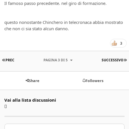
Il famoso passo precedente. nel giro di formazione.
questo nonostante Chinchero in telecronaca abbia mostrato
che non ci sia stato alcun danno.
3
PRIMA PAGINA
U
PREC
PAGINA 3 DI 5
SUCCESSIVO
Share
Followers
Vai alla lista discussioni