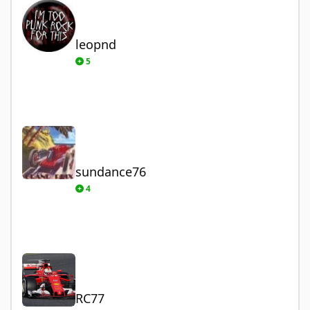
leopnd
5
sundance76
sundance76
4
RC77
RC77