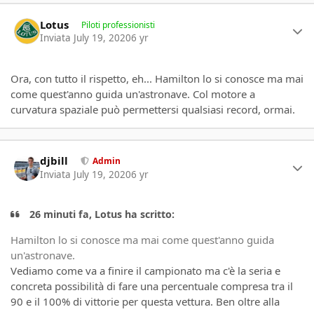
Author stats
Lotus
Piloti professionisti
Inviata
July 19, 2020
6 yr
Ora, con tutto il rispetto, eh... Hamilton lo si conosce ma mai
come quest'anno guida un'astronave. Col motore a
curvatura spaziale può permettersi qualsiasi record, ormai.
Author stats
djbill
Admin
Inviata
July 19, 2020
6 yr
26 minuti fa, Lotus ha scritto:
Hamilton lo si conosce ma mai come quest'anno guida
un'astronave.
Vediamo come va a finire il campionato ma c'è la seria e
concreta possibilità di fare una percentuale compresa tra il
90 e il 100% di vittorie per questa vettura. Ben oltre alla