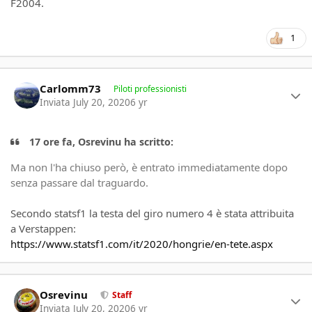
F2004.
1
Author stats
Carlomm73
Piloti professionisti
Inviata
July 20, 2020
6 yr
17 ore fa, Osrevinu ha scritto:
Ma non l'ha chiuso però, è entrato immediatamente dopo
senza passare dal traguardo.
Secondo statsf1 la testa del giro numero 4 è stata attribuita
a Verstappen:
https://www.statsf1.com/it/2020/hongrie/en-tete.aspx
Author stats
Osrevinu
Staff
Inviata
July 20, 2020
6 yr