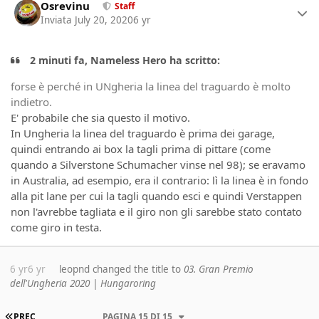
Osrevinu
Staff
Inviata
July 20, 2020
6 yr
2 minuti fa, Nameless Hero ha scritto:
forse è perché in UNgheria la linea del traguardo è molto
indietro.
E' probabile che sia questo il motivo.
In Ungheria la linea del traguardo è prima dei garage,
quindi entrando ai box la tagli prima di pittare (come
quando a Silverstone Schumacher vinse nel 98); se eravamo
in Australia, ad esempio, era il contrario: lì la linea è in fondo
alla pit lane per cui la tagli quando esci e quindi Verstappen
non l'avrebbe tagliata e il giro non gli sarebbe stato contato
come giro in testa.
6 yr
6 yr
leopnd
changed the title to
03. Gran Premio
dell'Ungheria 2020 | Hungaroring
PRIMA PAGINA
PREC
PAGINA 15 DI 15