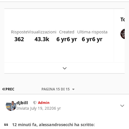
Top
Risposte
Visualizzazioni
Created
Ultima risposta
362
43.3k
6 yr
6 yr
6 yr
6 yr
Expand topic overview
PRIMA PAGINA
PREC
PAGINA 15 DI 15
Author stats
djbill
Admin
Inviata
July 19, 2020
6 yr
12 minuti fa, alessandrosecchi ha scritto: