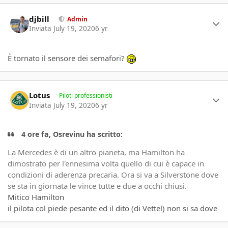
Author stats
djbill
Admin
Inviata
July 19, 2020
6 yr
È tornato il sensore dei semafori?
Author stats
Lotus
Piloti professionisti
Inviata
July 19, 2020
6 yr
4 ore fa, Osrevinu ha scritto:
La Mercedes è di un altro pianeta, ma Hamilton ha
dimostrato per l'ennesima volta quello di cui è capace in
condizioni di aderenza precaria. Ora si va a Silverstone dove
se sta in giornata le vince tutte e due a occhi chiusi.
Mitico Hamilton
il pilota col piede pesante ed il dito (di Vettel) non si sa dove