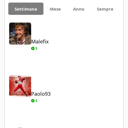
Settimana
Mese
Anno
Sempre
Malefix
Malefix
5
Paolo93
Paolo93
5
leopnd