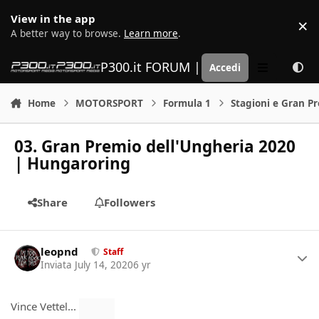
Vai al contenuto
View in the app
×
D
A better way to browse.
Learn more
.
P300.it FORUM | Motorsport Media
Accedi
Menu
Home
MOTORSPORT
Formula 1
Stagioni e Gran P
03. Gran Premio dell'Ungheria 2020
| Hungaroring
Share
Followers
Author stats
leopnd
Staff
Inviata
July 14, 2020
6 yr
Vince Vettel...