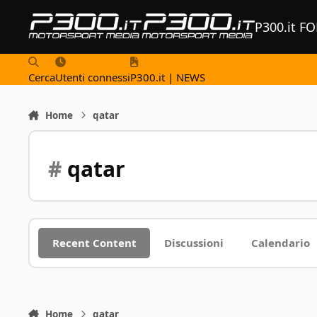
Vai al contenuto
P300.it F
Cerca
Utenti connessi
P300.it | NEWS
Home
qatar
#
qatar
Recent Content
Discussioni
Calendario
Home
qatar