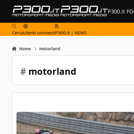
Vai al contenuto
P300.it F
Cerca
Utenti connessi
P300.it | NEWS
Home
motorland
#
motorland
Superbike - Aragon