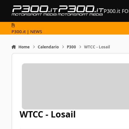
Vai al contenuto
P300.it F
P300.it | NEWS
Home
Calendario
P300
WTCC - Losail
WTCC - Losail