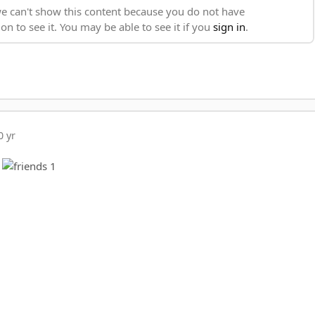
0 yr
!