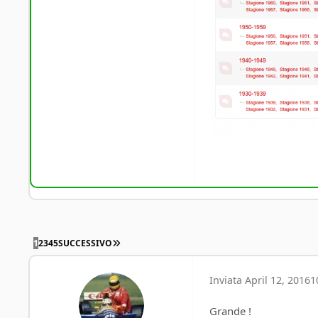
ULTIMA PAGINA
1
2
3
4
5
SUCCESSIVO
Inviata
April 12, 2016
1
Grande !