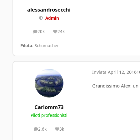
alessandrosecchi
Admin
20k
24k
posts
Reputation
Pilota:
Schumacher
Inviata
April 12, 2016
1
Grandissimo Alex: un
Carlomm73
Piloti professionisti
2.6k
3k
posts
Reputation