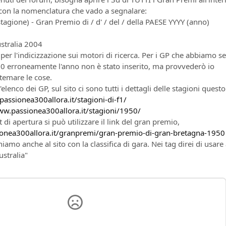
, con la nomenclatura che vado a segnalare:
tagione) - Gran Premio di / d' / del / della PAESE YYYY (anno)
ustralia 2004
per l'indicizzazione sui motori di ricerca. Per i GP che abbiamo s
 erroneamente l'anno non è stato inserito, ma provvederò io
temare le cose.
lenco dei GP, sul sito ci sono tutti i dettagli delle stagioni questo
assionea300allora.it/stagioni-di-f1/
ww.passionea300allora.it/stagioni/1950/
 di apertura si può utilizzare il link del gran premio,
onea300allora.it/granpremi/gran-premio-di-gran-bretagna-1950
amo anche al sito con la classifica di gara. Nei tag direi di usare
ustralia"