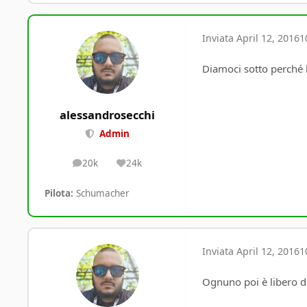
Inviata
April 12, 2016
1
Diamoci sotto perché 
alessandrosecchi
Admin
20k
24k
posts
Reputation
Pilota:
Schumacher
Inviata
April 12, 2016
1
Ognuno poi è libero d