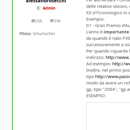
alessandrosecchi
delle relative sezioni
Admin
XX (n°cronologico in s
Esempio:
20k
24k
posts
Reputation
01 - Gran Premio d'A
L'anno è
importante
Pilota:
Schumacher
da quando è nato P300
successivamente a sis
Per quando riguarda l'e
indirizzo:
http://www.p
Ad esempio:
http://w
Inoltre, nel primo post
tipo
http://www.passi
modo da avere un richi
gp, tipo "2004", "gp a
ESEMPIO: