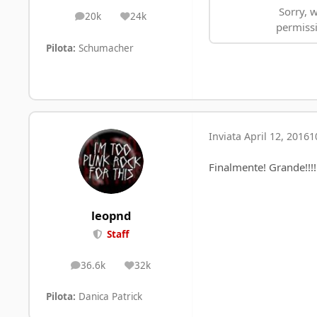
20k
24k
posts
Reputation
Pilota:
Schumacher
Inviata
April 12, 2016
1
Finalmente! Grande!!!
leopnd
Staff
36.6k
32k
posts
Reputation
Pilota:
Danica Patrick