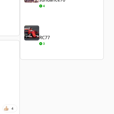
4
RC77
RC77
3
4