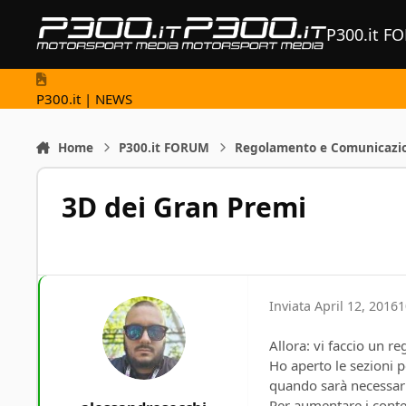
Vai al contenuto
P300.it F
P300.it | NEWS
Home
P300.it FORUM
Regolamento e Comunicazi
3D dei Gran Premi
Inviata
April 12, 2016
1
Allora: vi faccio un re
Ho aperto le sezioni p
quando sarà necessari
Per aumentare i conten