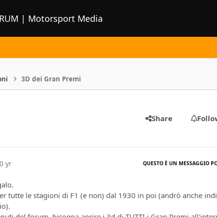
ORUM | Motorsport Media
oni
3D dei Gran Premi
Share
Follo
0 yr
QUESTO È UN MESSAGGIO P
galo.
er tutte le stagioni di F1 (e non) dal 1930 in poi (andrò anche ind
o).
uti del forum, bisogna aprire i 3d di TUTTI i Gran Premi all'inte