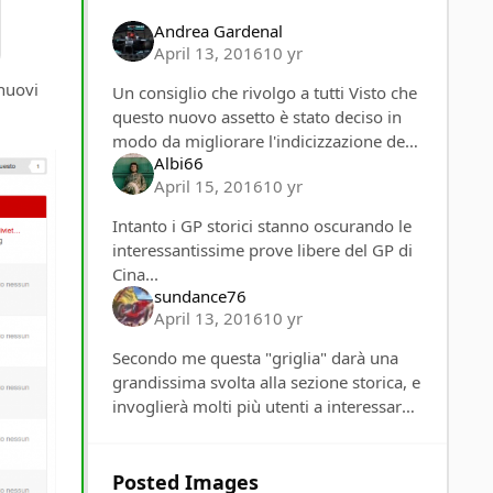
Andrea Gardenal
April 13, 2016
10 yr
 nuovi
Un consiglio che rivolgo a tutti Visto che
questo nuovo assetto è stato deciso in
modo da migliorare l'indicizzazione del
Albi66
forum nei motori di ricerca, sarebbe
April 15, 2016
10 yr
buona norma mettere il nome del pilo
Intanto i GP storici stanno oscurando le
interessantissime prove libere del GP di
Cina...
sundance76
April 13, 2016
10 yr
Secondo me questa "griglia" darà una
grandissima svolta alla sezione storica, e
invoglierà molti più utenti a interessarsi
alla sezione stessa. O almeno lo spero
vivamente. Per le statistiche, an
Posted Images