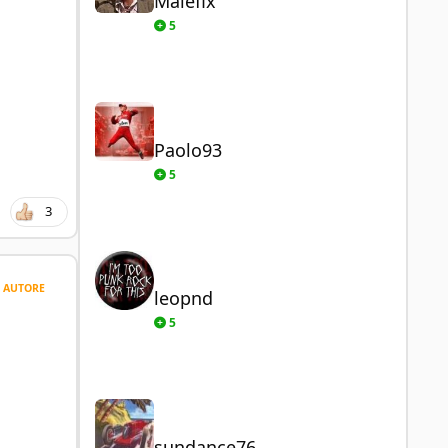
Malefix
5
Paolo93
Paolo93
5
3
leopnd
AUTORE
leopnd
5
sundance76
sundance76