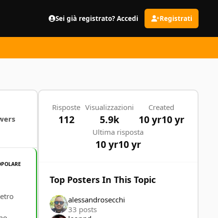
Sei già registrato? Accedi
Registrati
Risposte
Visualizzazioni
Created
112
5.9k
10 yr
10 yr
wers
Ultima risposta
10 yr
10 yr
OPOLARE
Top Posters In This Topic
ietro
alessandrosecchi
33 posts
rno