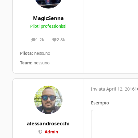
MagicSenna
Piloti professionisti
1.2k
2.8k
posts
Reputation
Pilota:
nessuno
Team:
nessuno
Inviata
April 12, 2016
1
Esempio
alessandrosecchi
Admin