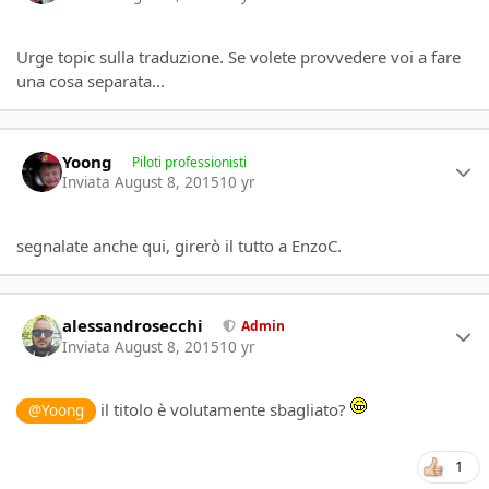
Urge topic sulla traduzione. Se volete provvedere voi a fare
una cosa separata...
Author stats
Yoong
Piloti professionisti
Inviata
August 8, 2015
10 yr
segnalate anche qui, girerò il tutto a EnzoC.
Author stats
alessandrosecchi
Admin
Inviata
August 8, 2015
10 yr
il titolo è volutamente sbagliato?
@Yoong
1