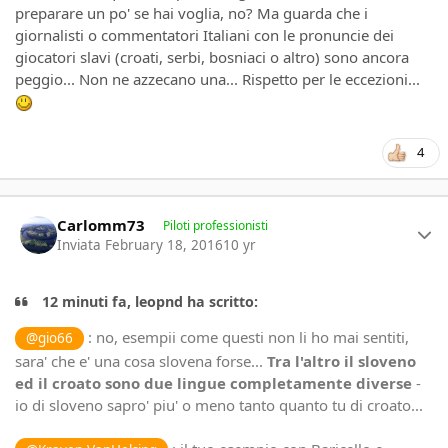
preparare un po' se hai voglia, no? Ma guarda che i
giornalisti o commentatori Italiani con le pronuncie dei
giocatori slavi (croati, serbi, bosniaci o altro) sono ancora
peggio... Non ne azzecano una... Rispetto per le eccezioni...
4
Author stats
Carlomm73
Piloti professionisti
Inviata
February 18, 2016
10 yr
12 minuti fa, leopnd ha scritto:
: no, esempii come questi non li ho mai sentiti,
@gio66
sara' che e' una cosa slovena forse...
Tra l'altro il sloveno
ed il croato sono due lingue completamente diverse
-
io di sloveno sapro' piu' o meno tanto quanto tu di croato...