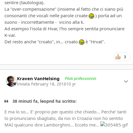
sentire (tautologia).
La "over-compensazione" (insieme al fatto che ci siano più
consonanti che vocali nelle parole croate
) porta ad un
suono - incorrettamente - vicino alla k.
Ad esempio l'isola di Hvar, l'ho sempre sentita pronunciare
K-var.
Del resto anche "croato", in... croato
è "Hrvat".
3
Author stats
Kraven VanHelsing
Piloti professionisti
Inviata
February 18, 2016
10 yr
38 minuti fa, leopnd ha scritto:
E ma lo so... E' proprio per questo che chiedo... Perche' tanti
lo pronunciano sbagliato, da noi in Croazia non ho sentito
MAI qualcuno dire Lamborghini... Ecceto me...