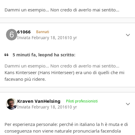
Dammi un esempio... Non credo di averlo mai sentito...
Author stats
61066
Bannati
Inviata
February 18, 2016
10 yr
5 minuti fa, leopnd ha scritto:
Dammi un esempio... Non credo di averlo mai sentito...
Kans Kinterseer (Hans Hinterseer) era uno di quelli che mi
facevano più ridere.
Author stats
Kraven VanHelsing
Piloti professionisti
Inviata
February 18, 2016
10 yr
Per esperienza personale: perché in italiano la h è muta e di
conseguenza non viene naturale pronunciarla facendola