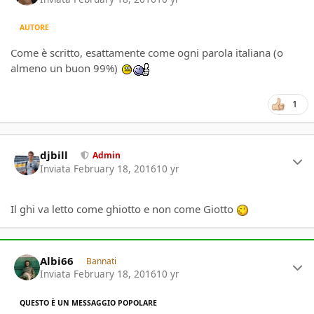
AUTORE
Come è scritto, esattamente come ogni parola italiana (o
almeno un buon 99%)
1
Author stats
djbill
Admin
Inviata
February 18, 2016
10 yr
Il ghi va letto come ghiotto e non come Giotto
Author stats
Albi66
Bannati
Inviata
February 18, 2016
10 yr
QUESTO È UN MESSAGGIO POPOLARE