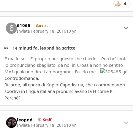
4
Author stats
61066
Bannati
Inviata
February 18, 2016
10 yr
14 minuti fa, leopnd ha scritto:
E ma lo so... E' proprio per questo che chiedo... Perche' tanti
lo pronunciano sbagliato, da noi in Croazia non ho sentito
MAI qualcuno dire Lamborghini... Ecceto me...
Controdomanda.
Ricordo, all'epoca di Koper-Capodistria, che i commentatori
sportivi in lingua italiana pronunciavano la H come K.
Perchè?
Author stats
leopnd
Staff
Inviata
February 18, 2016
10 yr