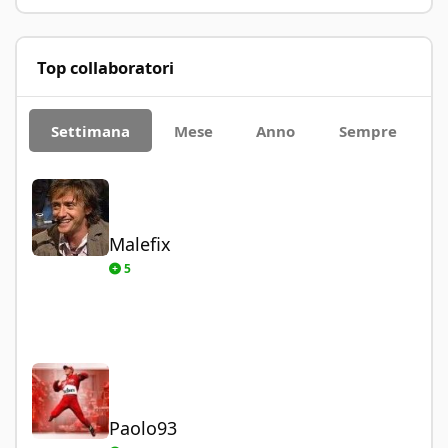
Top collaboratori
Settimana
Mese
Anno
Sempre
Malefix
Malefix
5
Paolo93
Paolo93