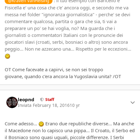
: il tuo esempio con Baricello e
@Kraven VanHelsing
Fisicella e' una cosa che c'e' ancora oggi, e secondo me va
messa nel folder "ignoranza giornalistica" - perche' se devi
commentare qualcosa, partita o gara che sia, ti vai a
preparare un po' se hai voglia, no? Ma guarda che i
giornalisti o commentatori Italiani con le pronuncie dei
giocatori slavi (croati, serbi, bosniaci o altro) sono ancora
peggio... Non ne azzecano una... Rispetto per le eccezioni...
OT Come facevate a capirvi, se non sei troppo
giovane, quando c'era ancora la Yugoslavia unita? /OT
Author stats
leopnd
Staff
Inviata
February 18, 2016
10 yr
Come adesso...
Erano due republiche diverse... Ma anche
il Macedone non lo capisco una pippa... Il Croato, il Serbo ed
il Bosniaco sono quasi uguali, piccole differenze. I Serbi