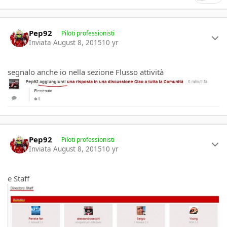
Author stats
Pep92
Piloti professionisti
Inviata
August 8, 2015
10 yr
segnalo anche io nella sezione Flusso attività
Author stats
Pep92
Piloti professionisti
Inviata
August 8, 2015
10 yr
e Staff