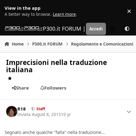
Vai al contenuto
View in the app
×
D
A better way to browse.
Learn more
.
P300.it FORUM | Motorsport Media
Accedi
Menu
Home
P300.it FORUM
Regolamento e Comunicazioni
Imprecisioni nella traduzione
italiana
Share
Followers
Author stats
R18
Staff
Inviata
August 8, 2015
10 yr
Segnalo anche qualche "falla" nella traduzione...