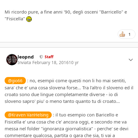
Mi ricordo pure, a fine anni '90, degli osceni "Barricello" e
"Fisicella"
1
Author stats
leopnd
Staff
Inviata
February 18, 2016
10 yr
: no, esempii come questi non li ho mai sentiti,
@gio66
sara' che e' una cosa slovena forse... Tra l'altro il sloveno ed il
croato sono due lingue completamente diverse - io di
sloveno sapro' piu' o meno tanto quanto tu di croato...
: il tuo esempio con Baricello e
@Kraven VanHelsing
Fisicella e' una cosa che c'e' ancora oggi, e secondo me va
messa nel folder "ignoranza giornalistica" - perche' se devi
commentare qualcosa, partita o gara che sia, ti vai a