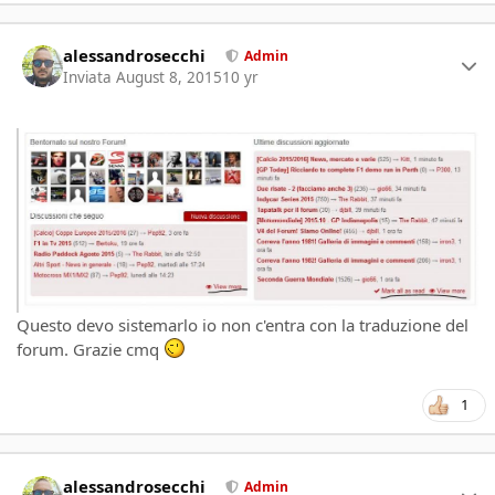
Author stats
alessandrosecchi
Admin
Inviata
August 8, 2015
10 yr
Questo devo sistemarlo io non c'entra con la traduzione del
forum. Grazie cmq
1
Author stats
alessandrosecchi
Admin