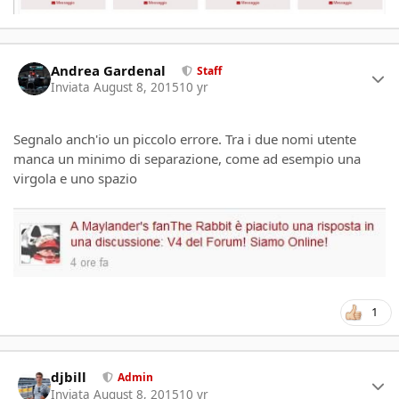
Author stats
Andrea Gardenal
Staff
Inviata
August 8, 2015
10 yr
Segnalo anch'io un piccolo errore. Tra i due nomi utente
manca un minimo di separazione, come ad esempio una
virgola e uno spazio
1
Author stats
djbill
Admin
Inviata
August 8, 2015
10 yr