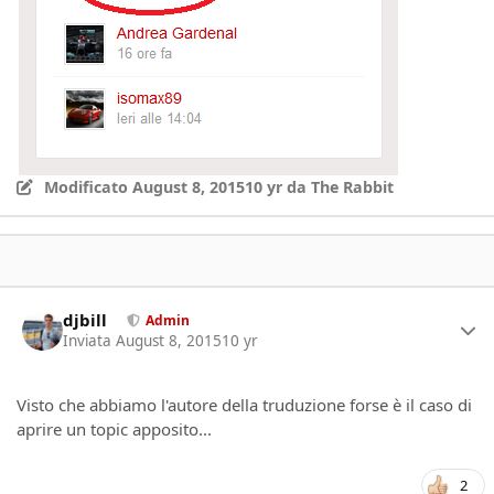
Modificato
August 8, 2015
10 yr
da The Rabbit
Author stats
djbill
Admin
Inviata
August 8, 2015
10 yr
Visto che abbiamo l'autore della truduzione forse è il caso di
aprire un topic apposito...
2