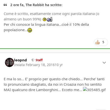
2 ore fa, The Rabbit ha scritto:
Come è scritto, esattamente come ogni parola italiana (o
almeno un buon 99%)
Per chi conosce la lingua italiana...cioè il 10% della
popolazione...
5
Author stats
leopnd
Staff
Inviata
February 18, 2016
10 yr
E ma lo so... E' proprio per questo che chiedo... Perche' tanti
lo pronunciano sbagliato, da noi in Croazia non ho sentito
MAI qualcuno dire Lamborghini... Ecceto me...