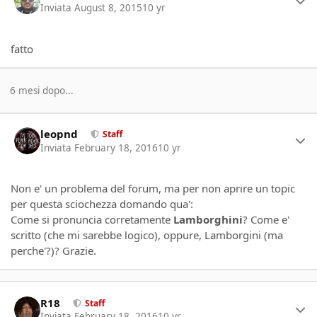
Inviata
August 8, 2015
10 yr
fatto
6 mesi dopo...
Author stats
leopnd
Staff
Inviata
February 18, 2016
10 yr
Non e' un problema del forum, ma per non aprire un topic
per questa sciochezza domando qua':
Come si pronuncia corretamente
Lamborghini
? Come e'
scritto (che mi sarebbe logico), oppure, Lamborgini (ma
perche'?)? Grazie.
Author stats
R18
Staff
Inviata
February 18, 2016
10 yr