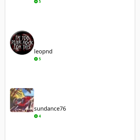
5
leopnd
leopnd
5
sundance76
sundance76
4