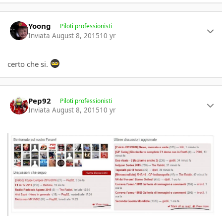
Author stats
Yoong
Piloti professionisti
Inviata
August 8, 2015
10 yr
certo che si.
Author stats
Pep92
Piloti professionisti
Inviata
August 8, 2015
10 yr