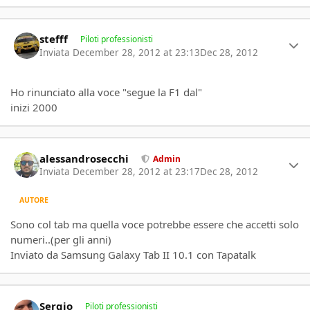
Author stats
stefff
Piloti professionisti
Inviata
December 28, 2012 at 23:13
Dec 28, 2012
Ho rinunciato alla voce "segue la F1 dal"
inizi 2000
Author stats
alessandrosecchi
Admin
Inviata
December 28, 2012 at 23:17
Dec 28, 2012
AUTORE
Sono col tab ma quella voce potrebbe essere che accetti solo
numeri..(per gli anni)
Inviato da Samsung Galaxy Tab II 10.1 con Tapatalk
Author stats
Sergio
Piloti professionisti