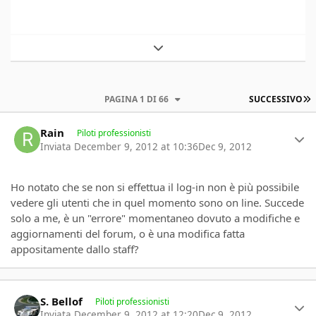
Expand topic overview
U
PAGINA 1 DI 66
SUCCESSIVO
Author stats
Rain
Piloti professionisti
Inviata
December 9, 2012 at 10:36
Dec 9, 2012
Ho notato che se non si effettua il log-in non è più possibile
vedere gli utenti che in quel momento sono on line. Succede
solo a me, è un "errore" momentaneo dovuto a modifiche e
aggiornamenti del forum, o è una modifica fatta
appositamente dallo staff?
Author stats
S. Bellof
Piloti professionisti
Inviata
December 9, 2012 at 12:20
Dec 9, 2012