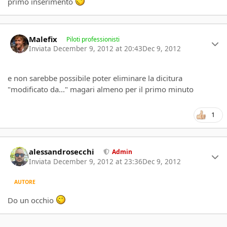
primo inserimento
Author stats
Malefix
Piloti professionisti
Inviata
December 9, 2012 at 20:43
Dec 9, 2012
e non sarebbe possibile poter eliminare la dicitura
"modificato da..." magari almeno per il primo minuto
1
Author stats
alessandrosecchi
Admin
Inviata
December 9, 2012 at 23:36
Dec 9, 2012
AUTORE
Do un occhio