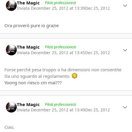
The Magic
Piloti professionisti
Inviata
December 25, 2012 at 13:39
Dec 25, 2012
Ora proverò pure io grazie
Author stats
The Magic
Piloti professionisti
Inviata
December 25, 2012 at 13:45
Dec 25, 2012
Forse perchè pesa troppo o ha dimensioni non consentite
Da uno sguardo al regolamento.
Yoong non riesco cm mai???
Author stats
The Magic
Piloti professionisti
Inviata
December 25, 2012 at 13:49
Dec 25, 2012
Ciao,