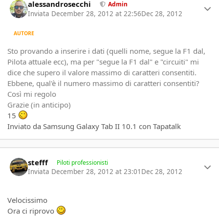
alessandrosecchi
Admin
Inviata
December 28, 2012 at 22:56
Dec 28, 2012
AUTORE
Sto provando a inserire i dati (quelli nome, segue la F1 dal,
Pilota attuale ecc), ma per "segue la F1 dal" e "circuiti" mi
dice che supero il valore massimo di caratteri consentiti.
Ebbene, qual'è il numero massimo di caratteri consentiti?
Così mi regolo
Grazie (in anticipo)
15
Inviato da Samsung Galaxy Tab II 10.1 con Tapatalk
Author stats
stefff
Piloti professionisti
Inviata
December 28, 2012 at 23:01
Dec 28, 2012
Velocissimo
Ora ci riprovo