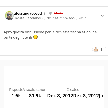
Author stats
alessandrosecchi
Admin
Inviata
December 8, 2012 at 21:24
Dec 8, 2012
Apro questa discussione per le richieste/segnalazioni da
parte degli utenti
1
Risposte
Visualizzazioni
Created
1.6k
81.9k
Dec 8, 2012
Dec 8, 2012
Jul 