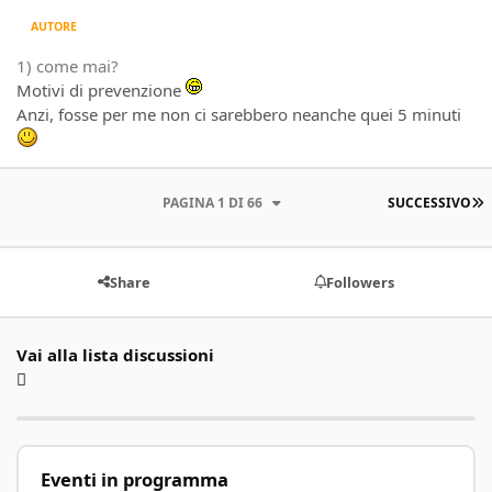
AUTORE
1) come mai?
Motivi di prevenzione
Anzi, fosse per me non ci sarebbero neanche quei 5 minuti
U
PAGINA 1 DI 66
SUCCESSIVO
Share
Followers
Vai alla lista discussioni
Eventi in programma