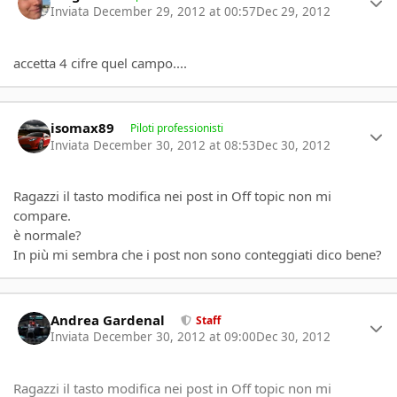
Inviata
December 29, 2012 at 00:57
Dec 29, 2012
accetta 4 cifre quel campo....
Author stats
isomax89
Piloti professionisti
Inviata
December 30, 2012 at 08:53
Dec 30, 2012
Ragazzi il tasto modifica nei post in Off topic non mi
compare.
è normale?
In più mi sembra che i post non sono conteggiati dico bene?
Author stats
Andrea Gardenal
Staff
Inviata
December 30, 2012 at 09:00
Dec 30, 2012
Ragazzi il tasto modifica nei post in Off topic non mi