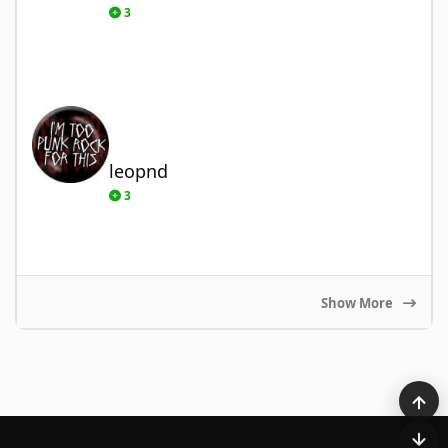
3
leopnd
leopnd
3
Show More