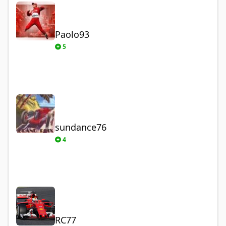
Paolo93
5
sundance76
sundance76
4
RC77
RC77