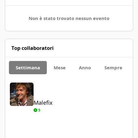
Non è stato trovato nessun evento
Top collaboratori
Settimana
Mese
Anno
Sempre
Malefix
Malefix
5
Paolo93