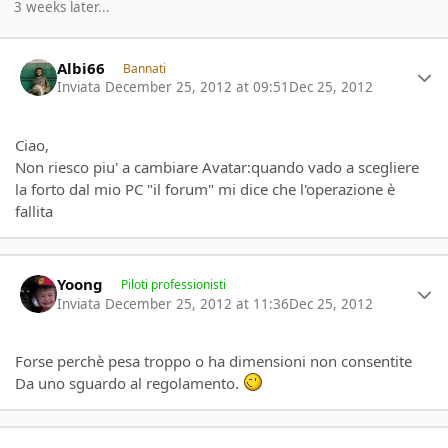
3 weeks later...
Author stats
Albi66
Bannati
Inviata
December 25, 2012 at 09:51
Dec 25, 2012
Ciao,
Non riesco piu' a cambiare Avatar:quando vado a scegliere
la forto dal mio PC "il forum" mi dice che l'operazione è
fallita
Author stats
Yoong
Piloti professionisti
Inviata
December 25, 2012 at 11:36
Dec 25, 2012
Forse perchè pesa troppo o ha dimensioni non consentite
Da uno sguardo al regolamento.
Author stats