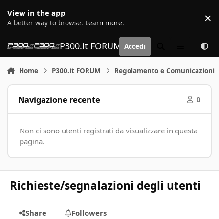
Vai al contenuto
View in the app
×
D
A better way to browse.
Learn more
.
P300.it FORUM | Motorsport Media
Accedi
Cerca
Menu
Home
P300.it FORUM
Regolamento e Comunicazioni
Navigazione recente
0
Non ci sono utenti registrati da visualizzare in questa
pagina.
Richieste/segnalazioni degli utenti
Share
Followers