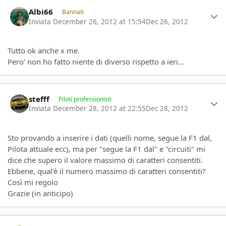
Author stats
Albi66
Bannati
Inviata
December 26, 2012 at 15:54
Dec 26, 2012
Tutto ok anche x me.
Pero' non ho fatto niente di diverso rispetto a ieri...
Author stats
stefff
Piloti professionisti
Inviata
December 28, 2012 at 22:55
Dec 28, 2012
Sto provando a inserire i dati (quelli nome, segue la F1 dal,
Pilota attuale ecc), ma per "segue la F1 dal" e "circuiti" mi
dice che supero il valore massimo di caratteri consentiti.
Ebbene, qual'è il numero massimo di caratteri consentiti?
Così mi regolo
Grazie (in anticipo)
Author stats