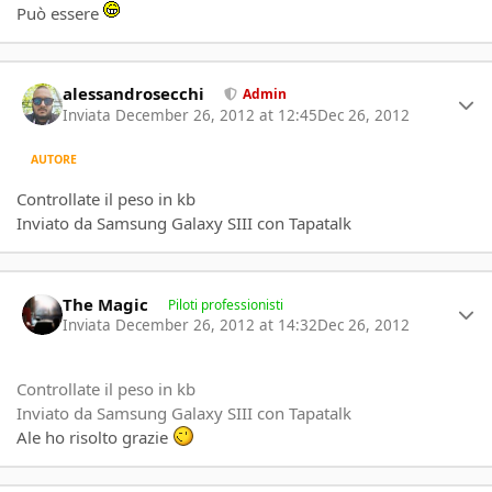
Può essere
Author stats
alessandrosecchi
Admin
Inviata
December 26, 2012 at 12:45
Dec 26, 2012
AUTORE
Controllate il peso in kb
Inviato da Samsung Galaxy SIII con Tapatalk
Author stats
The Magic
Piloti professionisti
Inviata
December 26, 2012 at 14:32
Dec 26, 2012
Controllate il peso in kb
Inviato da Samsung Galaxy SIII con Tapatalk
Ale ho risolto grazie