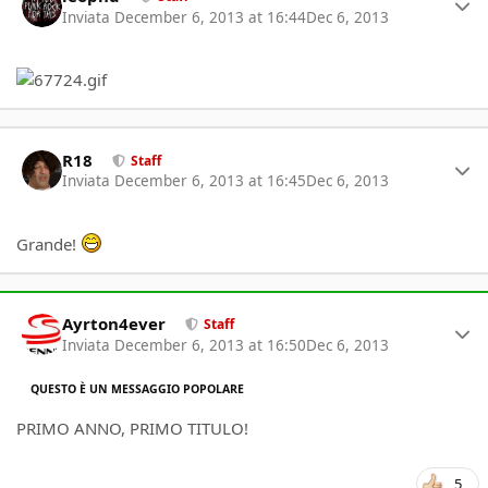
Inviata
December 6, 2013 at 16:44
Dec 6, 2013
Author stats
R18
Staff
Inviata
December 6, 2013 at 16:45
Dec 6, 2013
Grande!
Author stats
Ayrton4ever
Staff
Inviata
December 6, 2013 at 16:50
Dec 6, 2013
QUESTO È UN MESSAGGIO POPOLARE
PRIMO ANNO, PRIMO TITULO!
5