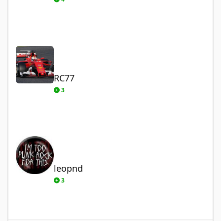
RC77
RC77
3
leopnd
leopnd
3