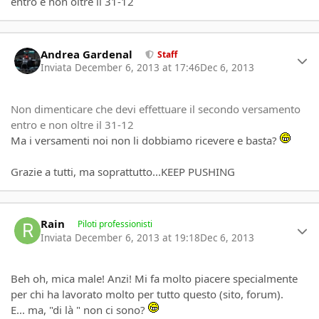
entro e non oltre il 31-12
Author stats
Andrea Gardenal
Staff
Inviata
December 6, 2013 at 17:46
Dec 6, 2013
Non dimenticare che devi effettuare il secondo versamento
entro e non oltre il 31-12
Ma i versamenti noi non li dobbiamo ricevere e basta?
Grazie a tutti, ma soprattutto...KEEP PUSHING
Author stats
Rain
Piloti professionisti
Inviata
December 6, 2013 at 19:18
Dec 6, 2013
Beh oh, mica male! Anzi! Mi fa molto piacere specialmente
per chi ha lavorato molto per tutto questo (sito, forum).
E... ma, "di là " non ci sono?