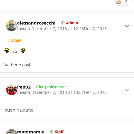
2
Author stats
alessandrosecchi
Admin
Inviata
December 7, 2013 at 12:58
Dec 7, 2013
AUTORE
:asd:
Va bene così!
Author stats
Pep92
Piloti professionisti
Inviata
December 7, 2013 at 13:07
Dec 7, 2013
buon risultato
Author stats
mammamia
Staff