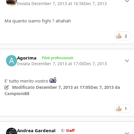
Inviata
December 7, 2013 at 16:56
Dec 7, 2013
Ma quanto siamo fighi ? ahahah
2
Author stats
Agorima
Piloti professionisti
Inviata
December 7, 2013 at 17:00
Dec 7, 2013
E' tutto merito vostro
Modificato
December 7, 2013 at 17:05
Dec 7, 2013
da
Campioni88
1
Author stats
Andrea Gardenal
Staff