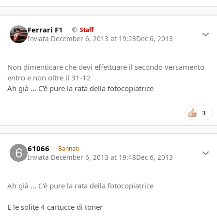
Author stats
Ferrari F1
Staff
Inviata
December 6, 2013 at 19:23
Dec 6, 2013
Non dimenticare che devi effettuare il secondo versamento
entro e non oltre il 31-12
Ah già ... C'è pure la rata della fotocopiatrice
3
Author stats
61066
Bannati
Inviata
December 6, 2013 at 19:48
Dec 6, 2013
Ah già ... C'è pure la rata della fotocopiatrice
E le solite 4 cartucce di toner