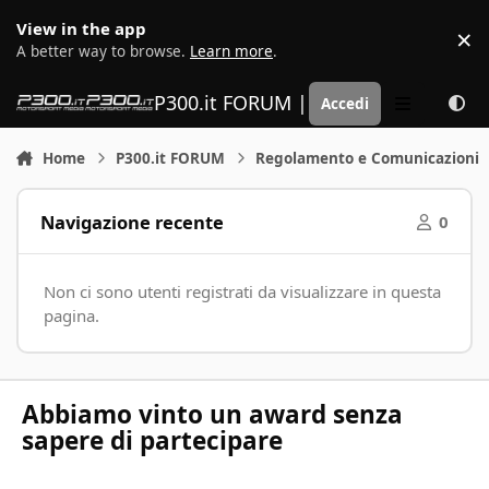
Vai al contenuto
View in the app
×
D
A better way to browse.
Learn more
.
P300.it FORUM | Motorsport Media
Accedi
Menu
Home
P300.it FORUM
Regolamento e Comunicazioni
Navigazione recente
0
Non ci sono utenti registrati da visualizzare in questa
pagina.
Abbiamo vinto un award senza
sapere di partecipare