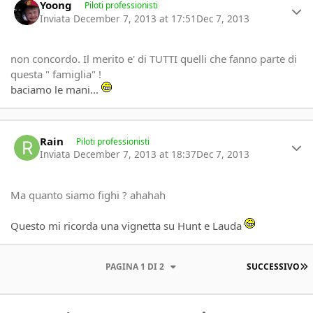
Yoong
Piloti professionisti
Inviata
December 7, 2013 at 17:51
Dec 7, 2013
non concordo. Il merito e' di TUTTI quelli che fanno parte di
questa " famiglia" !
baciamo le mani...
Author stats
Rain
Piloti professionisti
Inviata
December 7, 2013 at 18:37
Dec 7, 2013
Ma quanto siamo fighi ? ahahah
Questo mi ricorda una vignetta su Hunt e Lauda
U
PAGINA 1 DI 2
SUCCESSIVO