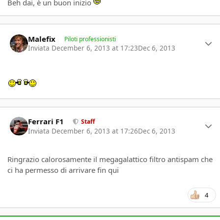
Beh dai, è un buon inizio
Author stats
Malefix
Piloti professionisti
Inviata
December 6, 2013 at 17:23
Dec 6, 2013
Author stats
Ferrari F1
Staff
Inviata
December 6, 2013 at 17:26
Dec 6, 2013
Ringrazio calorosamente il megagalattico filtro antispam che
ci ha permesso di arrivare fin qui
4