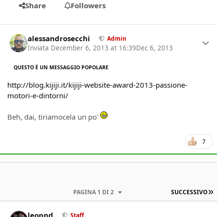
Share
Followers
Author stats
alessandrosecchi
Admin
Inviata
December 6, 2013 at 16:39
Dec 6, 2013
QUESTO È UN MESSAGGIO POPOLARE
http://blog.kijiji.it/kijiji-website-award-2013-passione-
motori-e-dintorni/
Beh, dai, tiriamocela un po'
7
U
PAGINA 1 DI 2
SUCCESSIVO
Author stats
leopnd
Staff