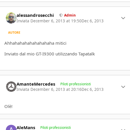
Author stats
alessandrosecchi
Admin
Inviata
December 6, 2013 at 19:50
Dec 6, 2013
AUTORE
Ahhahahahahahahahaha mitici
Inviato dal mio GT-I9300 utilizzando Tapatalk
Author stats
AmanteMercedes
Piloti professionisti
Inviata
December 6, 2013 at 20:16
Dec 6, 2013
Olè!
Author stats
AleMans
Piloti professionisti