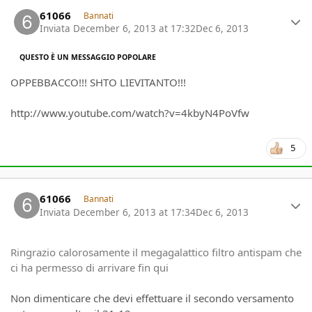
Author stats
61066
Bannati
Inviata
December 6, 2013 at 17:32
Dec 6, 2013
QUESTO È UN MESSAGGIO POPOLARE
OPPEBBACCO!!! SHTO LIEVITANTO!!!
http://www.youtube.com/watch?v=4kbyN4PoVfw
5
Author stats
61066
Bannati
Inviata
December 6, 2013 at 17:34
Dec 6, 2013
Ringrazio calorosamente il megagalattico filtro antispam che
ci ha permesso di arrivare fin qui
Non dimenticare che devi effettuare il secondo versamento