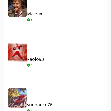
Malefix
5
Paolo93
Paolo93
5
sundance76
sundance76
4