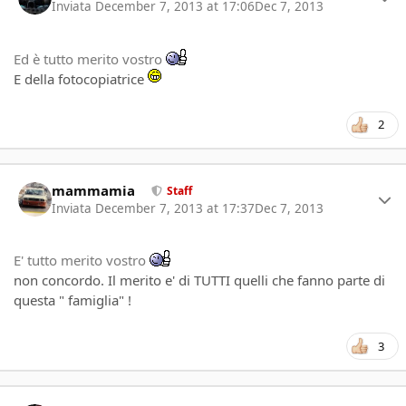
Inviata
December 7, 2013 at 17:06
Dec 7, 2013
Ed è tutto merito vostro
E della fotocopiatrice
2
Author stats
mammamia
Staff
Inviata
December 7, 2013 at 17:37
Dec 7, 2013
E' tutto merito vostro
non concordo. Il merito e' di TUTTI quelli che fanno parte di
questa " famiglia" !
3
Author stats