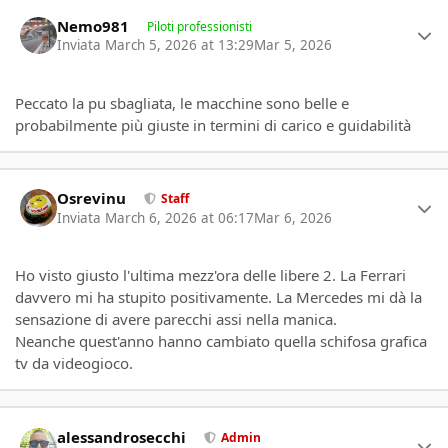
Author stats
Nemo981
Piloti professionisti
Inviata
March 5, 2026 at 13:29
Mar 5, 2026
Peccato la pu sbagliata, le macchine sono belle e
probabilmente più giuste in termini di carico e guidabilità
Author stats
Osrevinu
Staff
Inviata
March 6, 2026 at 06:17
Mar 6, 2026
Ho visto giusto l'ultima mezz'ora delle libere 2. La Ferrari
davvero mi ha stupito positivamente. La Mercedes mi dà la
sensazione di avere parecchi assi nella manica.
Neanche quest'anno hanno cambiato quella schifosa grafica
tv da videogioco.
Author stats
alessandrosecchi
Admin