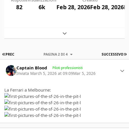
82
6k
Feb 28, 2026
Feb 28, 2026
M
Expand topic overview
PRIMA PAGINA
U
PREC
PAGINA 2 DI 4
SUCCESSIVO
Author stats
Captain Blood
Piloti professionisti
Inviata
March 5, 2026 at 09:09
Mar 5, 2026
La Ferrari a Melbourne: