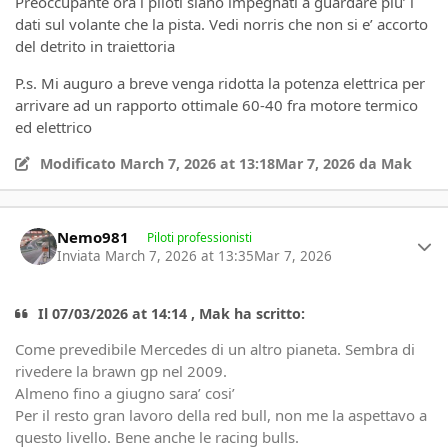
Preoccupante ora i piloti siano impegnati a guardare piu’ i
dati sul volante che la pista. Vedi norris che non si e’ accorto
del detrito in traiettoria
P.s. Mi auguro a breve venga ridotta la potenza elettrica per
arrivare ad un rapporto ottimale 60-40 fra motore termico
ed elettrico
Modificato
March 7, 2026 at 13:18
Mar 7, 2026
da Mak
Author stats
Nemo981
Piloti professionisti
Inviata
March 7, 2026 at 13:35
Mar 7, 2026
Il 07/03/2026 at 14:14 , Mak ha scritto:
Come prevedibile Mercedes di un altro pianeta. Sembra di
rivedere la brawn gp nel 2009.
Almeno fino a giugno sara’ cosi’
Per il resto gran lavoro della red bull, non me la aspettavo a
questo livello. Bene anche le racing bulls.