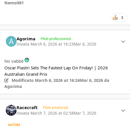
Nemo981
3
Author stats
Agorima
Piloti professionisti
Inviata
March 6, 2026 at 16:23
Mar 6, 2026
No vabbè
Oscar Piastri Sets The Fastest Lap On Friday! | 2026
Australian Grand Prix
Modificato
March 6, 2026 at 16:24
Mar 6, 2026
da
Agorima
Author stats
Racecraft
Piloti amatoriali
Inviata
March 7, 2026 at 02:58
Mar 7, 2026
AUTORE