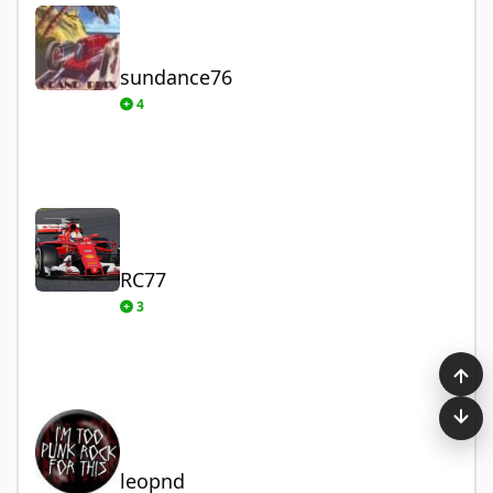
sundance76
4
RC77
RC77
3
leopnd
leopnd