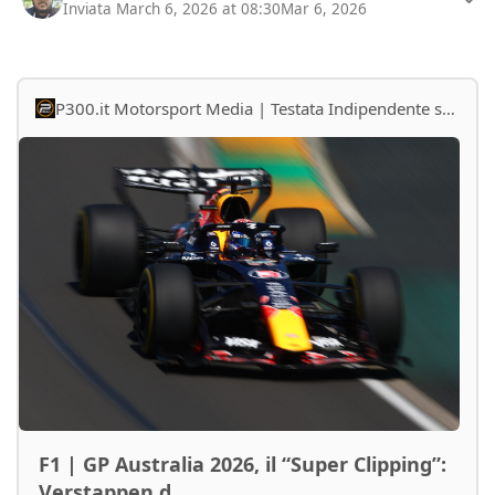
Inviata
March 6, 2026 at 08:30
Mar 6, 2026
P300.it Motorsport Media | Testata Indipendente sul Motorsport - F1, WEC, Formula E, WRC, IndyCar, MotoGP, SBK, MXGP
F1 | GP Australia 2026, il “Super Clipping”:
Verstappen d...