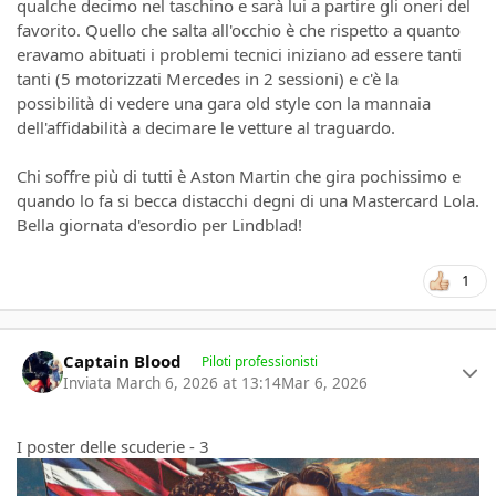
qualche decimo nel taschino e sarà lui a partire gli oneri del
favorito. Quello che salta all'occhio è che rispetto a quanto
eravamo abituati i problemi tecnici iniziano ad essere tanti
tanti (5 motorizzati Mercedes in 2 sessioni) e c'è la
possibilità di vedere una gara old style con la mannaia
dell'affidabilità a decimare le vetture al traguardo.
Chi soffre più di tutti è Aston Martin che gira pochissimo e
quando lo fa si becca distacchi degni di una Mastercard Lola.
Bella giornata d'esordio per Lindblad!
1
Author stats
Captain Blood
Piloti professionisti
Inviata
March 6, 2026 at 13:14
Mar 6, 2026
I poster delle scuderie - 3