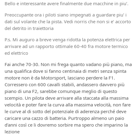
Bello e interessante avere finalmente due macchine in piu’.
Preoccupante ora i piloti siano impegnati a guardare piu’ i
dati sul volante che la pista. Vedi norris che non si e’ accorto
del detrito in traiettoria
P.s. Mi auguro a breve venga ridotta la potenza elettrica per
arrivare ad un rapporto ottimale 60-40 fra motore termico
ed elettrico
Fai anche 70-30. Non mi frega quanto vadano più piano, ma
una qualifica dove si fanno centinaia di metri senza spinta
motore non è da Motorsport, lasciano perdere la F1.
Corressero con 600 cavalli stabili, andassero davvero più
piano di una F2, sarebbe comunque meglio di questo
scempio. Un pilota deve arrivare alla staccata alla massima
velocità e poter fare la curva alla massima velocità, non fare
le curve al di sotto del potenziale di aderenza perché deve
caricare una cazzo di batteria. Purtroppo almeno un paio
d'anni così ce li dovremo sorbire ma spero che imparino la
lezione