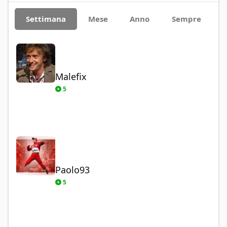
Settimana
Mese
Anno
Sempre
Malefix
Malefix
5
Paolo93
Paolo93
5
sundance76