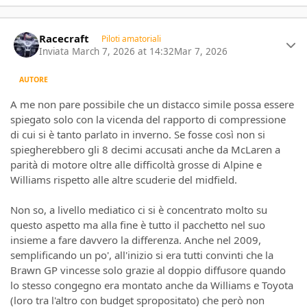
Author stats
Racecraft
Piloti amatoriali
Inviata
March 7, 2026 at 14:32
Mar 7, 2026
AUTORE
A me non pare possibile che un distacco simile possa essere
spiegato solo con la vicenda del rapporto di compressione
di cui si è tanto parlato in inverno. Se fosse così non si
spiegherebbero gli 8 decimi accusati anche da McLaren a
parità di motore oltre alle difficoltà grosse di Alpine e
Williams rispetto alle altre scuderie del midfield.
Non so, a livello mediatico ci si è concentrato molto su
questo aspetto ma alla fine è tutto il pacchetto nel suo
insieme a fare davvero la differenza. Anche nel 2009,
semplificando un po', all'inizio si era tutti convinti che la
Brawn GP vincesse solo grazie al doppio diffusore quando
lo stesso congegno era montato anche da Williams e Toyota
(loro tra l'altro con budget spropositato) che però non