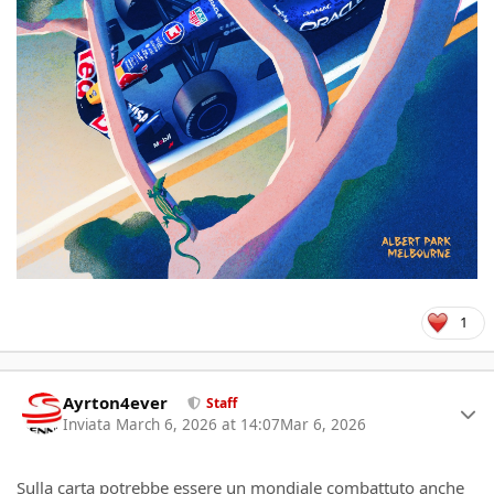
1
Author stats
Ayrton4ever
Staff
Inviata
March 6, 2026 at 14:07
Mar 6, 2026
Sulla carta potrebbe essere un mondiale combattuto anche