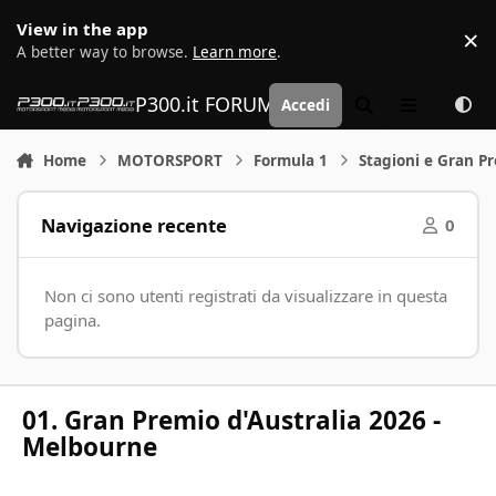
Vai al contenuto
View in the app
×
D
A better way to browse.
Learn more
.
P300.it FORUM | Motorsport Media
Accedi
Cerca
Menu
Home
MOTORSPORT
Formula 1
Stagioni e Gran P
Navigazione recente
0
Non ci sono utenti registrati da visualizzare in questa
pagina.
01. Gran Premio d'Australia 2026 -
Melbourne