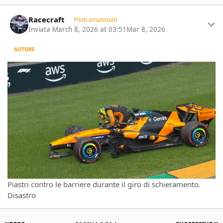
Author stats
Racecraft
Piloti amatoriali
Inviata
March 8, 2026 at 03:51
Mar 8, 2026
AUTORE
Piastri contro le barriere durante il giro di schieramento.
Disastro