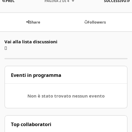
PRIMA PAGINA
U
PREC
PAGINA 2 DI 4
SUCCESSIVO
Share
Followers
Vai alla lista discussioni
Eventi in programma
Non è stato trovato nessun evento
Top collaboratori