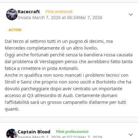
Author stats
Racecraft
Piloti amatoriali
Inviata
March 7, 2026 at 06:34
Mar 7, 2026
AUTORE
Dal terzo al settimo tutti in un pugno di decimi, ma
Mercedes completamente di un altro livello.
Oggi anche fortunati perchè senza la bandiera rossa causata
dal problema di Verstappen penso che avrebbero fatto tanta
fatica a rimettere in pista Antonelli.
Anche in qualifica non sono mancati i problemi tecnici con
Stroll e Sainz che proprio non sono usciti e Bortoleto che ha
dovuto parcheggiare dopo aver centrato un importante
accesso al Q3 all'esordio di Audi. Certamente domani
l'affidabilità sarà un grosso campanello d'allarme per tutti
quanti.
Author stats
Captain Blood
Piloti professionisti
Inviata
March 7, 2026 at 07:51
Mar 7, 2026