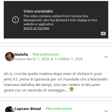
Author stats
Malefix
Piloti professionisti
Inviata
March 7, 2026 at 11:09
Mar 7, 2026
Ah si, ricorda quella mattina dopo mesi di shitstorm post
jerez 97, piena di speranze per un mondiale che a Maranello
mancava dall'alba dei tempi, solo per vedere le McLaren
girare con un secondo di vantaggio....
Author stats
Captain Blood
Piloti professionisti