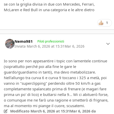
se con la griglia divisa in due con Mercedes, Ferrari,
McLaren e Red Bull in una categoria e le altre dietro
1
Author stats
Nemo981
Piloti professionisti
Inviata
March 6, 2026 at 15:31
Mar 6, 2026
Io sono per non appesantire i topic con lamentele continue
(soprattutto perché poi alla fine le gare le
guardo/guardiamo in tanti), ma devo metabolizzare.
Nell'allungo tra curva 6 e curva 9 toccano i 325 a metà, poi
vanno in "superclipping" perdendo oltre 50 km/h a gas
completamente spalancato prima di frenare (e magari fare
prima un po' di lico) e buttarsi nella 9... Mi ci abituerò forse,
o comunque me ne farò una ragione e smetterò di frignare,
ma al momento mi piange il cuore, scusatemi.
Modificato
March 6, 2026 at 15:31
Mar 6, 2026
da