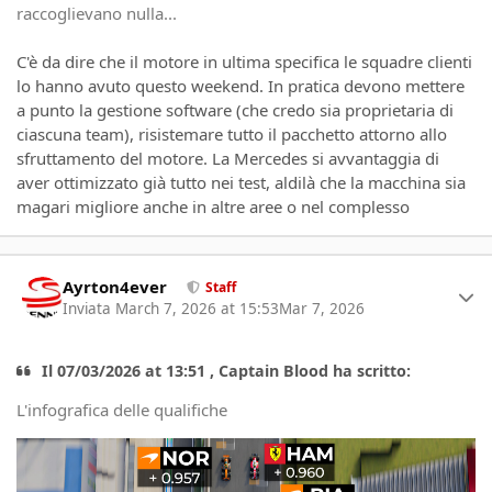
raccoglievano nulla...
C'è da dire che il motore in ultima specifica le squadre clienti
lo hanno avuto questo weekend. In pratica devono mettere
a punto la gestione software (che credo sia proprietaria di
ciascuna team), risistemare tutto il pacchetto attorno allo
sfruttamento del motore. La Mercedes si avvantaggia di
aver ottimizzato già tutto nei test, aldilà che la macchina sia
magari migliore anche in altre aree o nel complesso
Author stats
Ayrton4ever
Staff
Inviata
March 7, 2026 at 15:53
Mar 7, 2026
Il 07/03/2026 at 13:51 , Captain Blood ha scritto:
L'infografica delle qualifiche