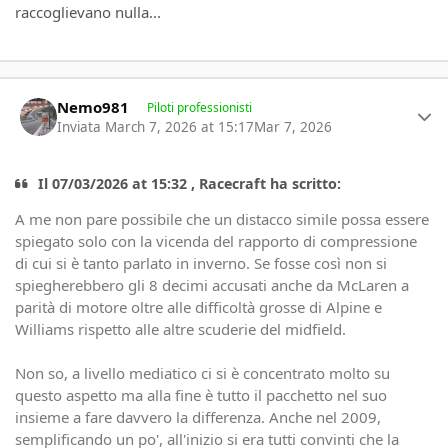
raccoglievano nulla...
Author stats
Nemo981
Piloti professionisti
Inviata
March 7, 2026 at 15:17
Mar 7, 2026
Il 07/03/2026 at 15:32 , Racecraft ha scritto:
A me non pare possibile che un distacco simile possa essere
spiegato solo con la vicenda del rapporto di compressione
di cui si è tanto parlato in inverno. Se fosse così non si
spiegherebbero gli 8 decimi accusati anche da McLaren a
parità di motore oltre alle difficoltà grosse di Alpine e
Williams rispetto alle altre scuderie del midfield.
Non so, a livello mediatico ci si è concentrato molto su
questo aspetto ma alla fine è tutto il pacchetto nel suo
insieme a fare davvero la differenza. Anche nel 2009,
semplificando un po', all'inizio si era tutti convinti che la