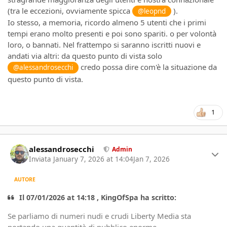
(tra le eccezioni, ovviamente spicca
).
@leopnd
Io stesso, a memoria, ricordo almeno 5 utenti che i primi
tempi erano molto presenti e poi sono spariti. o per volontà
loro, o bannati. Nel frattempo si saranno iscritti nuovi e
andati via altri: da questo punto di vista solo
credo possa dire com'è la situazione da
@alessandrosecchi
questo punto di vista.
1
Author stats
alessandrosecchi
Admin
Inviata
January 7, 2026 at 14:04
Jan 7, 2026
AUTORE
Il 07/01/2026 at 14:18 , KingOfSpa ha scritto:
Se parliamo di numeri nudi e crudi Liberty Media sta
portando una quantità di pubblico enorme.