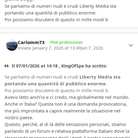
Se parliamo di numeri nudi e crudi Liberty Media sta
portando una quantità di pubblico enorme.
Poi possiamo discutere di questo in mille modi b
Author stats
Carlomm73
Piloti professionisti
Inviata
January 7, 2026 at 13:49
Jan 7, 2026
Il 07/01/2026 at 14:18 , KingOfSpa ha scritto:
Se parliamo di numeri nudi e crudi
Liberty Media sta
portando una quantità di pubblico enorme.
Poi possiamo discutere di questo in mille modi b
Avevo letto anch'io e ci credo, ma globalmente nel mondo.
Anche in Italia? Questa non è una domanda provocatoria,
ma più improntata a capire realmente la situazione nel
nostro paese.
Questo, perché, al di là delle sensazioni personali, stiamo
parlando di un forum e relativa piattaforma Italiani dove la
stragrande maggioranza degli utenti è nostra connazionale