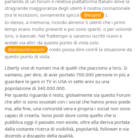
parlando di un forum e relativa piattaforma Italiani dove la
stragrande maggioranza degli utenti è nostra connazionale
(tra le eccezioni, ovviamente spicca
).
@leopnd
Io stesso, a memoria, ricordo almeno 5 utenti che i primi
tempi erano molto presenti e poi sono spariti. o per volontà
loro, o bannati. Nel frattempo si saranno iscritti nuovi e
andati via altri: da questo punto di vista solo
credo possa dire com'è la situazione da
@alessandrosecchi
questo punto di vista.
Liberty vive di numeri ma di quelli che piacciono a loro. Si
vantano, per dire, di aver portato 700.000 persone in più a
guardare le gare in TV in USA in sette anni su una
popolazione di 340.000.000.
Per quanto riguarda il resto, globalmente sia questo Forum
che altri si sono svuotati con i social che hanno preso piede
ma, alla fine, una comunità vera e propria i social non sono
capaci di crearla. Sono posti dove conta quello che si
pubblica oggi il passato non esiste, oltre alla deriva portata
dalla costante ricerca di visibilità, popolarità, follower e via
dicendo a discapito della qualità.