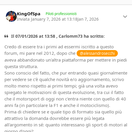
Author stats
KingOfSpa
Piloti professionisti
Inviata
January 7, 2026 at 13:18
Jan 7, 2026
Il 07/01/2026 at 13:58 , Carlomm73 ha scritto:
Credo di essere tra i primi ad essermi iscritto a questo
forum, mi pare nel 2012, dopo che
@alessandrosecchi
aveva abbandonato un'altra piattaforma per mettere in piedi
questa struttura.
Sono conscio del fatto, che pur entrando quasi giornalmente
per vedere se c'è qualche novità e/o aggiornamento, scrivo
molto meno rispetto ai primi tempi; già una volta avevo
spiegato le motivazioni di questa evoluzione, tra cui il fatto
che il motorsport di oggi non c'entra niente con quello di 40
anni fa (in particolare la F1 e anche il motociclismo).
Prima di chiedere se e quale tipo di formato sia quello più
attrattivo la domanda dovrebbe essere più legata
all'argomento in sé: quanto interessano gli sport di motori al
giorno d'oggi?