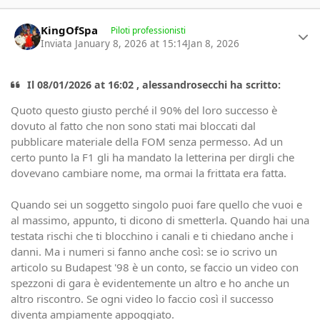
Author stats
KingOfSpa
Piloti professionisti
Inviata
January 8, 2026 at 15:14
Jan 8, 2026
Il 08/01/2026 at 16:02 , alessandrosecchi ha scritto:
Quoto questo giusto perché il 90% del loro successo è
dovuto al fatto che non sono stati mai bloccati dal
pubblicare materiale della FOM senza permesso. Ad un
certo punto la F1 gli ha mandato la letterina per dirgli che
dovevano cambiare nome, ma ormai la frittata era fatta.
Quando sei un soggetto singolo puoi fare quello che vuoi e
al massimo, appunto, ti dicono di smetterla. Quando hai una
testata rischi che ti blocchino i canali e ti chiedano anche i
danni. Ma i numeri si fanno anche così: se io scrivo un
articolo su Budapest '98 è un conto, se faccio un video con
spezzoni di gara è evidentemente un altro e ho anche un
altro riscontro. Se ogni video lo faccio così il successo
diventa ampiamente appoggiato.