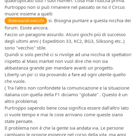
quadruplicato tutti i suoi numeri. Cosa mai riuscita prima.
Purtroppo non si può rimanere nel passato se no il Circus
muore insieme a quelli
si. Bisogna puntare a questa nicchia dei
@alessandrosecchi
forum. Esiste ancora.
Faccio un paragone assurdo. Alcuni giochi più di successo
degli ultimi anni ( Expedition 33, KC2, BG3, Silksong etc..)
sono "vecchio" stile.
Quindi si solo perché ci si rivolge ad una nicchia di spettatori
rispetto al Mass market non vuol dire che non sia
abbastanza grande per mandare avanti un progetto.
Liberty un po' ci sta provando a fare ad ogni utente quello
che vuole.
( Tra l'altro non confondete la comunicazione e la situazione
italiana con quella della F1 diciamo "globale" . Questo è un
altro problema)
Purtroppo sapendo bene cosa significa essere dall'altro lato
ci vuole tempo e mai le cose arrivano come queste siano
state pensate.
Il problema non è che la gente sia andata via. Le persone
cambiano le proprie esigenze nel corso della vita ,ma anni