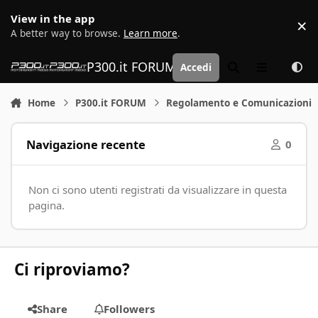
Vai al contenuto
View in the app
×
D
A better way to browse.
Learn more
.
P300.it FORUM | Motorsport Media
Accedi
Cerca
Menu
Home
P300.it FORUM
Regolamento e Comunicazioni
Navigazione recente
0
Non ci sono utenti registrati da visualizzare in questa
pagina.
Ci riproviamo?
Share
Followers