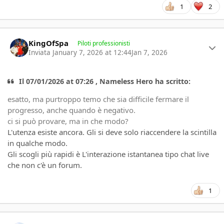
1
2
Author stats
KingOfSpa
Piloti professionisti
Inviata
January 7, 2026 at 12:44
Jan 7, 2026
Il 07/01/2026 at 07:26 , Nameless Hero ha scritto:
esatto, ma purtroppo temo che sia difficile fermare il
progresso, anche quando è negativo.
ci si può provare, ma in che modo?
L'utenza esiste ancora. Gli si deve solo riaccendere la scintilla
in qualche modo.
Gli scogli più rapidi è L'interazione istantanea tipo chat live
che non c'è un forum.
1
Author stats