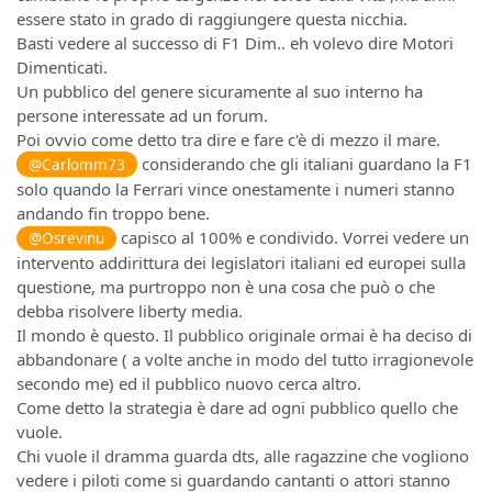
essere stato in grado di raggiungere questa nicchia.
Basti vedere al successo di F1 Dim.. eh volevo dire Motori
Dimenticati.
Un pubblico del genere sicuramente al suo interno ha
persone interessate ad un forum.
Poi ovvio come detto tra dire e fare c'è di mezzo il mare.
considerando che gli italiani guardano la F1
@Carlomm73
solo quando la Ferrari vince onestamente i numeri stanno
andando fin troppo bene.
capisco al 100% e condivido. Vorrei vedere un
@Osrevinu
intervento addirittura dei legislatori italiani ed europei sulla
questione, ma purtroppo non è una cosa che può o che
debba risolvere liberty media.
Il mondo è questo. Il pubblico originale ormai è ha deciso di
abbandonare ( a volte anche in modo del tutto irragionevole
secondo me) ed il pubblico nuovo cerca altro.
Come detto la strategia è dare ad ogni pubblico quello che
vuole.
Chi vuole il dramma guarda dts, alle ragazzine che vogliono
vedere i piloti come si guardando cantanti o attori stanno