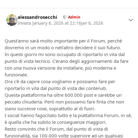
Author stats
alessandrosecchi
Admin
Inviata
January 6, 2026 at 22:16
Jan 6, 2026
Quest'anno sarà molto importante per il Forum, perché
dovremo in un modo o nell'altro decidere il suo futuro.
In questi giorni mi sono occupato di riportarlo in vita dal
punto di vista tecnico. C'erano degli aggiornamenti da fare
con una nuova versione da installare, più moderna e
funzionale.
Ora c'è da capire cosa vogliamo e possiamo fare per
riportarlo in vita dal punto di vista dei contenuti.
Questa piattaforma ha oltre 600.000 post e sarebbe un
peccato chiuderla. Però non possiamo fare finta che non
siano successe cose, soprattutto al di fuori.
I social hanno fagocitato tutto e la piattaforma Forum, in sé,
è quella che ha subito le conseguenze maggiori.
Resto convinto che il Forum, dal punto di vista di
funzionalità, sia 100.000 volte superiore ad un qualsiasi