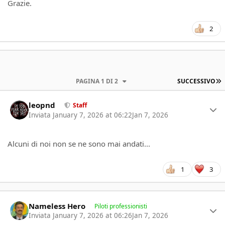
Grazie.
2
U
PAGINA 1 DI 2
SUCCESSIVO
Author stats
leopnd
Staff
Inviata
January 7, 2026 at 06:22
Jan 7, 2026
Alcuni di noi non se ne sono mai andati...
1
3
Author stats
Nameless Hero
Piloti professionisti
Inviata
January 7, 2026 at 06:26
Jan 7, 2026