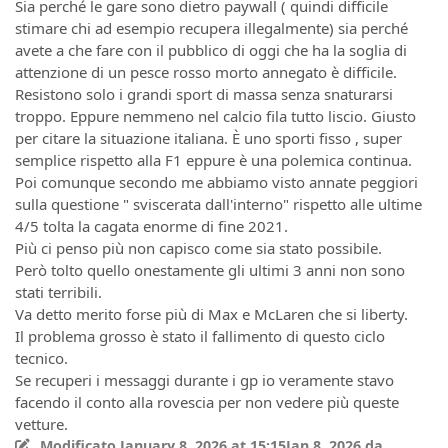
Sia perché le gare sono dietro paywall ( quindi difficile
stimare chi ad esempio recupera illegalmente) sia perché
avete a che fare con il pubblico di oggi che ha la soglia di
attenzione di un pesce rosso morto annegato è difficile.
Resistono solo i grandi sport di massa senza snaturarsi
troppo. Eppure nemmeno nel calcio fila tutto liscio. Giusto
per citare la situazione italiana. È uno sporti fisso , super
semplice rispetto alla F1 eppure è una polemica continua.
Poi comunque secondo me abbiamo visto annate peggiori
sulla questione " sviscerata dall'interno" rispetto alle ultime
4/5 tolta la cagata enorme di fine 2021.
Più ci penso più non capisco come sia stato possibile.
Però tolto quello onestamente gli ultimi 3 anni non sono
stati terribili.
Va detto merito forse più di Max e McLaren che si liberty.
Il problema grosso è stato il fallimento di questo ciclo
tecnico.
Se recuperi i messaggi durante i gp io veramente stavo
facendo il conto alla rovescia per non vedere più queste
vetture.
Modificato
January 8, 2026 at 15:15
Jan 8, 2026
da