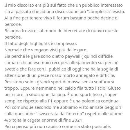
Il mio discorso era più sul fatto che un pubblico interessato
sia al passato che ad una discussione più "complessa" esista.
Alla fine per tenere vivo il forum bastano poche decine di
persone.
Bisogna trovare sul modo di intercettate di nuovo queste
persone.
Il fatto degli highlights è complesso.
Normale che vengano visti più delle gare.
Sia perché le gare sono dietro paywall ( quindi difficile
stimare chi ad esempio recupera illegalmente) sia perché
avete a che fare con il pubblico di oggi che ha la soglia di
attenzione di un pesce rosso morto annegato è difficile.
Resistono solo i grandi sport di massa senza snaturarsi
troppo. Eppure nemmeno nel calcio fila tutto liscio. Giusto
per citare la situazione italiana. È uno sporti fisso , super
semplice rispetto alla F1 eppure è una polemica continua.
Poi comunque secondo me abbiamo visto annate peggiori
sulla questione " sviscerata dall'interno" rispetto alle ultime
4/5 tolta la cagata enorme di fine 2021.
Più ci penso più non capisco come sia stato possibile.