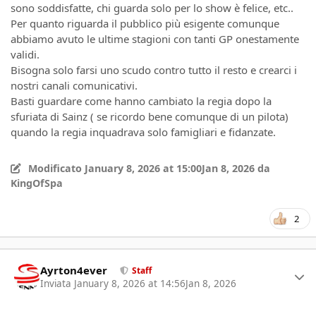
sono soddisfatte, chi guarda solo per lo show è felice, etc..
Per quanto riguarda il pubblico più esigente comunque
abbiamo avuto le ultime stagioni con tanti GP onestamente
validi.
Bisogna solo farsi uno scudo contro tutto il resto e crearci i
nostri canali comunicativi.
Basti guardare come hanno cambiato la regia dopo la
sfuriata di Sainz ( se ricordo bene comunque di un pilota)
quando la regia inquadrava solo famigliari e fidanzate.
Modificato
January 8, 2026 at 15:00
Jan 8, 2026
da
KingOfSpa
2
Author stats
Ayrton4ever
Staff
Inviata
January 8, 2026 at 14:56
Jan 8, 2026