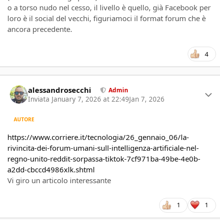
o a torso nudo nel cesso, il livello è quello, già Facebook per
loro è il social del vecchi, figuriamoci il format forum che è
ancora precedente.
4
Author stats
alessandrosecchi
Admin
Inviata
January 7, 2026 at 22:49
Jan 7, 2026
AUTORE
https://www.corriere.it/tecnologia/26_gennaio_06/la-
rivincita-dei-forum-umani-sull-intelligenza-artificiale-nel-
regno-unito-reddit-sorpassa-tiktok-7cf971ba-49be-4e0b-
a2dd-cbccd4986xlk.shtml
Vi giro un articolo interessante
1
1