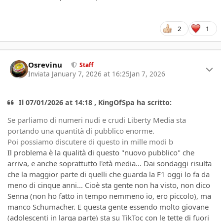
2
1
Author stats
Osrevinu
Staff
Inviata
January 7, 2026 at 16:25
Jan 7, 2026
Il 07/01/2026 at 14:18 , KingOfSpa ha scritto:
Se parliamo di numeri nudi e crudi Liberty Media sta
portando una quantità di pubblico enorme.
Poi possiamo discutere di questo in mille modi b
Il problema è la qualità di questo "nuovo pubblico" che
arriva, e anche soprattutto l'età media... Dai sondaggi risulta
che la maggior parte di quelli che guarda la F1 oggi lo fa da
meno di cinque anni... Cioè sta gente non ha visto, non dico
Senna (non ho fatto in tempo nemmeno io, ero piccolo), ma
manco Schumacher. E questa gente essendo molto giovane
(adolescenti in larga parte) sta su TikToc con le tette di fuori