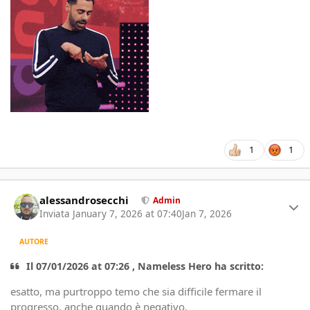
1
1
Author stats
alessandrosecchi
Admin
Inviata
January 7, 2026 at 07:40
Jan 7, 2026
AUTORE
Il 07/01/2026 at 07:26 , Nameless Hero ha scritto:
esatto, ma purtroppo temo che sia difficile fermare il
progresso, anche quando è negativo.