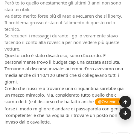
Però tolto quello onestamente gli ultimi 3 anni non sono
stati terribili.
Va detto merito forse più di Max e McLaren che si liberty.
Il problema grosso è stato il fallimento di questo ciclo
tecnico.
Se recuperi i messaggi durante i gp io veramente stavo
facendo il conto alla rovescia per non vedere più queste
vetture.
Questo ciclo è stato disastroso, sono d'accordo. E
personalmente trovo il budget cap una cazzata assoluta.
Tornando al discorso iniziale: ai tempi d'oro avevamo una
media anche di 110/120 utenti che si collegavano tutti i
giorni.
Credo che riuscire a trovarne una cinquantina sarebbe già
un mezzo miracolo. Ma, considerato tutto quello che ci
siamo detti (e il discorso che ha fatto anche
@Osrevinu
forse il modo migliore è andare di passaparola con gente
"competente" e che ha voglia di ritrovare un posto non
invaso dalle cavallette.