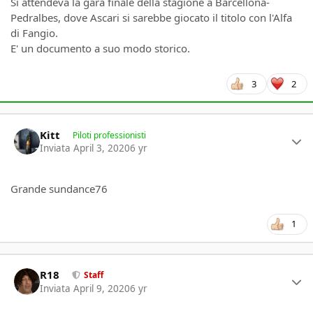
Si attendeva la gara finale della stagione a Barcellona-
Pedralbes, dove Ascari si sarebbe giocato il titolo con l'Alfa
di Fangio.
E' un documento a suo modo storico.
3
2
Author stats
Kitt
Piloti professionisti
Inviata
April 3, 2020
6 yr
Grande sundance76
1
Author stats
R18
Staff
Inviata
April 9, 2020
6 yr