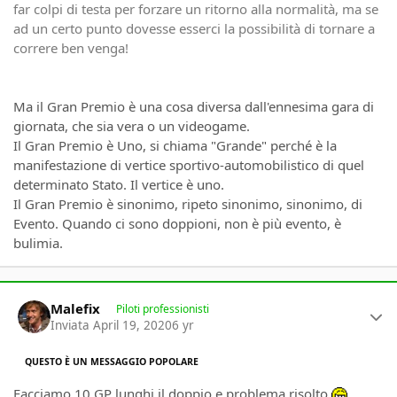
far colpi di testa per forzare un ritorno alla normalità, ma se
ad un certo punto dovesse esserci la possibilità di tornare a
correre ben venga!
Ma il Gran Premio è una cosa diversa dall'ennesima gara di
giornata, che sia vera o un videogame.
Il Gran Premio è Uno, si chiama "Grande" perché è la
manifestazione di vertice sportivo-automobilistico di quel
determinato Stato. Il vertice è uno.
Il Gran Premio è sinonimo, ripeto sinonimo, sinonimo, di
Evento. Quando ci sono doppioni, non è più evento, è
bulimia.
Author stats
Malefix
Piloti professionisti
Inviata
April 19, 2020
6 yr
QUESTO È UN MESSAGGIO POPOLARE
Facciamo 10 GP lunghi il doppio e problema risolto