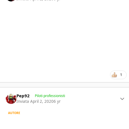
1
Author stats
Pep92
Piloti professionisti
Inviata
April 2, 2020
6 yr
AUTORE