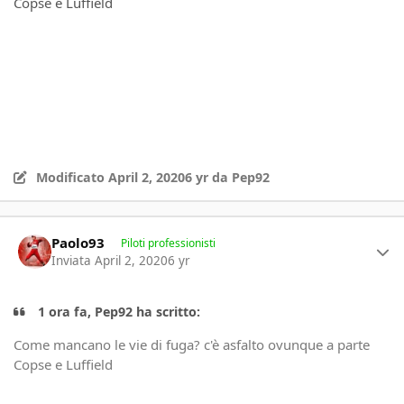
Copse e Luffield
Modificato
April 2, 2020
6 yr
da Pep92
Author stats
Paolo93
Piloti professionisti
Inviata
April 2, 2020
6 yr
1 ora fa, Pep92 ha scritto:
Come mancano le vie di fuga? c'è asfalto ovunque a parte
Copse e Luffield