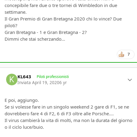
concepibile fare due o tre tornei di Wimbledon in due
settimane.
Il Gran Premio di Gran Bretagna 2020 chi lo vince? Due
piloti?
Gran Bretagna - 1 e Gran Bretagna - 2?
Dimmi che stai scherzando...
7
Author stats
KL643
Piloti professionisti
Inviata
April 19, 2020
6 yr
E poi, aggiungo.
Se si volesse fare in un singolo weekend 2 gare di F1, se ne
dovrebbero fare 4 di F2, 6 di F3 oltre alle Porsche....
Il virus cambierà la vita di molti, ma non la durata del giorno
o il ciclo luce/buio.