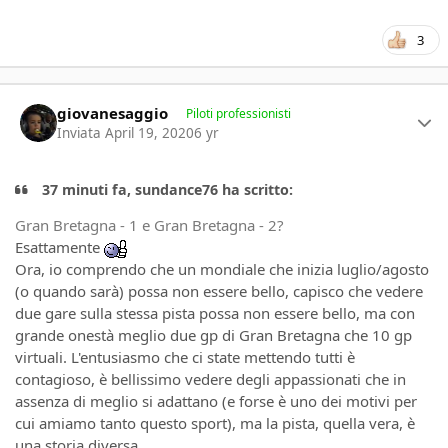
3
Author stats
giovanesaggio
Piloti professionisti
Inviata
April 19, 2020
6 yr
37 minuti fa, sundance76 ha scritto:
Gran Bretagna - 1 e Gran Bretagna - 2?
Esattamente
Ora, io comprendo che un mondiale che inizia luglio/agosto
(o quando sarà) possa non essere bello, capisco che vedere
due gare sulla stessa pista possa non essere bello, ma con
grande onestà meglio due gp di Gran Bretagna che 10 gp
virtuali. L'entusiasmo che ci state mettendo tutti è
contagioso, è bellissimo vedere degli appassionati che in
assenza di meglio si adattano (e forse è uno dei motivi per
cui amiamo tanto questo sport), ma la pista, quella vera, è
una storia diversa.