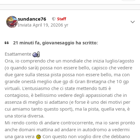
Author stats
sundance76
Staff
Inviata
April 19, 2020
6 yr
21 minuti fa, giovanesaggio ha scritto:
Esattamente
Ora, io comprendo che un mondiale che inizia luglio/agosto
(o quando sarà) possa non essere bello, capisco che vedere
due gare sulla stessa pista possa non essere bello, ma con
grande onestà meglio due gp di Gran Bretagna che 10 gp
virtuali. L'entusiasmo che ci state mettendo tutti è
contagioso, è bellissimo vedere degli appassionati che in
assenza di meglio si adattano (e forse è uno dei motivi per
cui amiamo tanto questo sport), ma la pista, quella vera, è
una storia diversa.
Mi rendo conto di andare controcorrente, ma io sarei pronto
anche domani mattina ad andare in autodromo a vedermi
una gara vera
Con questo non voglio dire che debbano