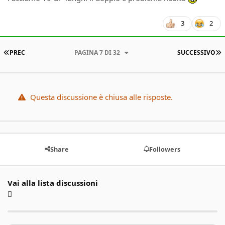
3
2
PRIMA PAGINA
U
PREC
PAGINA 7 DI 32
SUCCESSIVO
Questa discussione è chiusa alle risposte.
Share
Followers
Vai alla lista discussioni