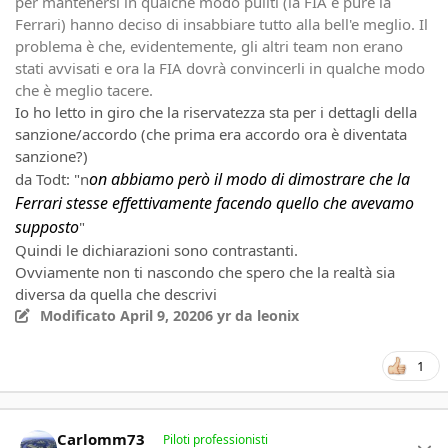
per mantenersi in qualche modo puliti (la FIA e pure la
Ferrari) hanno deciso di insabbiare tutto alla bell'e meglio. Il
problema è che, evidentemente, gli altri team non erano
stati avvisati e ora la FIA dovrà convincerli in qualche modo
che è meglio tacere.
Io ho letto in giro che la riservatezza sta per i dettagli della
sanzione/accordo (che prima era accordo ora è diventata
sanzione?)
on abbiamo però il modo di dimostrare che la
da Todt: "n
Ferrari stesse effettivamente facendo quello che avevamo
supposto
"
Quindi le dichiarazioni sono contrastanti.
Ovviamente non ti nascondo che spero che la realtà sia
diversa da quella che descrivi
Modificato
April 9, 2020
6 yr
da leonix
1
Author stats
Carlomm73
Piloti professionisti