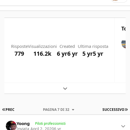
Top
Risposte
Visualizzazioni
Created
Ultima risposta
779
116.2k
6 yr
6 yr
5 yr
5 yr
Expand topic overview
PRIMA PAGINA
U
PREC
PAGINA 7 DI 32
SUCCESSIVO
Author stats
Yoong
Piloti professionisti
Inviata
April 2, 2020
6 yr