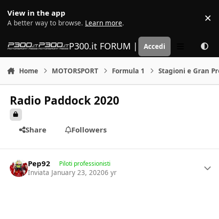
Vai al contenuto
View in the app
×
D
A better way to browse.
Learn more
.
P300.it FORUM | Motorsport Media
Accedi
Menu
Home
MOTORSPORT
Formula 1
Stagioni e Gran P
Radio Paddock 2020
Share
Followers
Author stats
Pep92
Piloti professionisti
Inviata
January 23, 2020
6 yr