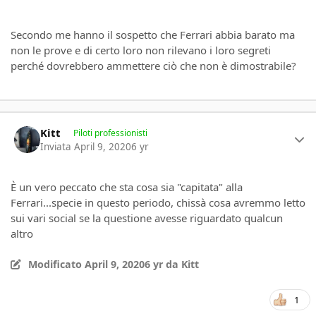
Secondo me hanno il sospetto che Ferrari abbia barato ma
non le prove e di certo loro non rilevano i loro segreti
perché dovrebbero ammettere ciò che non è dimostrabile?
Author stats
Kitt
Piloti professionisti
Inviata
April 9, 2020
6 yr
È un vero peccato che sta cosa sia "capitata" alla
Ferrari...specie in questo periodo, chissà cosa avremmo letto
sui vari social se la questione avesse riguardato qualcun
altro
Modificato
April 9, 2020
6 yr
da Kitt
1