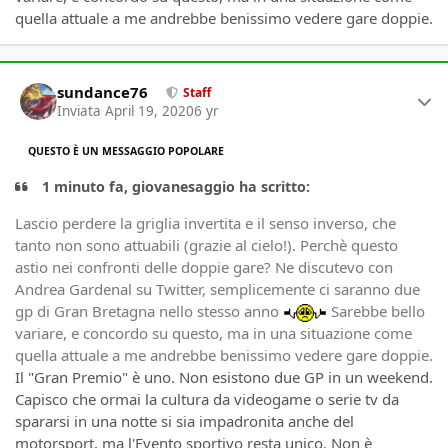
quella attuale a me andrebbe benissimo vedere gare doppie.
Author stats
sundance76
Staff
Inviata
April 19, 2020
6 yr
QUESTO È UN MESSAGGIO POPOLARE
1 minuto fa, giovanesaggio ha scritto:
Lascio perdere la griglia invertita e il senso inverso, che
tanto non sono attuabili (grazie al cielo!). Perchè questo
astio nei confronti delle doppie gare? Ne discutevo con
Andrea Gardenal su Twitter, semplicemente ci saranno due
gp di Gran Bretagna nello stesso anno
Sarebbe bello
variare, e concordo su questo, ma in una situazione come
quella attuale a me andrebbe benissimo vedere gare doppie.
Il "Gran Premio" è uno. Non esistono due GP in un weekend.
Capisco che ormai la cultura da videogame o serie tv da
spararsi in una notte si sia impadronita anche del
motorsport, ma l'Evento sportivo resta unico. Non è