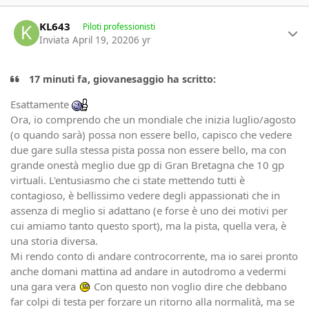
Author stats
KL643
Piloti professionisti
Inviata
April 19, 2020
6 yr
17 minuti fa, giovanesaggio ha scritto:
Esattamente
Ora, io comprendo che un mondiale che inizia luglio/agosto
(o quando sarà) possa non essere bello, capisco che vedere
due gare sulla stessa pista possa non essere bello, ma con
grande onestà meglio due gp di Gran Bretagna che 10 gp
virtuali. L'entusiasmo che ci state mettendo tutti è
contagioso, è bellissimo vedere degli appassionati che in
assenza di meglio si adattano (e forse è uno dei motivi per
cui amiamo tanto questo sport), ma la pista, quella vera, è
una storia diversa.
Mi rendo conto di andare controcorrente, ma io sarei pronto
anche domani mattina ad andare in autodromo a vedermi
una gara vera
Con questo non voglio dire che debbano
far colpi di testa per forzare un ritorno alla normalità, ma se