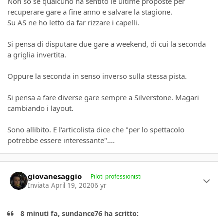
Non so se qualcuno ha sentito le ultime proposte per
recuperare gare a fine anno e salvare la stagione.
Su AS ne ho letto da far rizzare i capelli.
Si pensa di disputare due gare a weekend, di cui la seconda
a griglia invertita.
Oppure la seconda in senso inverso sulla stessa pista.
Si pensa a fare diverse gare sempre a Silverstone. Magari
cambiando i layout.
Sono allibito. E l'articolista dice che "per lo spettacolo
potrebbe essere interessante"....
Author stats
giovanesaggio
Piloti professionisti
Inviata
April 19, 2020
6 yr
8 minuti fa, sundance76 ha scritto: