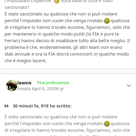
l'imputatato colpevole"
Sulla base di cosa è stato
sanzionato?
È stato sanzionato su qualcosa che non si può rivelare
perché l'imputato non vuole che venga rivelato
qualcosa
di irregolare lo hanno trovato eccome, figuriamoci, solo che
per mantenersi in qualche modo puliti (la FIA e pure la
Ferrari) hanno deciso di insabbiare tutto alla bell'e meglio. Il
problema è che, evidentemente, gli altri team non erano
stati avvisati e ora la FIA dovrà convincerli in qualche modo
che è meglio tacere.
Author stats
leonix
Piloti professionisti
Inviata
April 9, 2020
6 yr
30 minuti fa, R18 ha scritto:
È stato sanzionato su qualcosa che non si può rivelare
perché l'imputato non vuole che venga rivelato
qualcosa
di irregolare lo hanno trovato eccome, figuriamoci, solo che