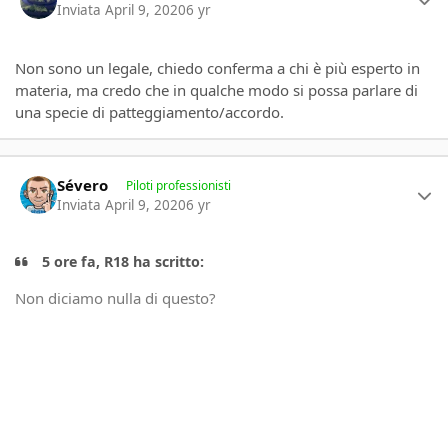
Inviata
April 9, 2020
6 yr
Non sono un legale, chiedo conferma a chi è più esperto in
materia, ma credo che in qualche modo si possa parlare di
una specie di patteggiamento/accordo.
Author stats
Sévero
Piloti professionisti
Inviata
April 9, 2020
6 yr
5 ore fa, R18 ha scritto:
Non diciamo nulla di questo?