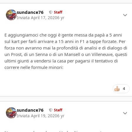
Author stats
sundance76
Staff
Inviata
April 17, 2020
6 yr
E aggiungiamoci che oggi è gente messa da papà a 5 anni
sul kart per farli arrivare a 15 anni in F1 a tappe forzate. Per
forza non avranno mai la profondità di analisi e di dialogo di
un Prost, di un Senna o di un Mansell o un Villeneuve, questi
ultimi giunti a vendersi la casa per pagarsi il tentativo di
correre nelle formule minori:
4
Author stats
sundance76
Staff
Inviata
April 19, 2020
6 yr