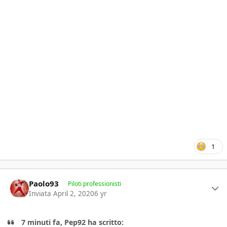
1
Author stats
Paolo93
Piloti professionisti
Inviata
April 2, 2020
6 yr
7 minuti fa, Pep92 ha scritto: