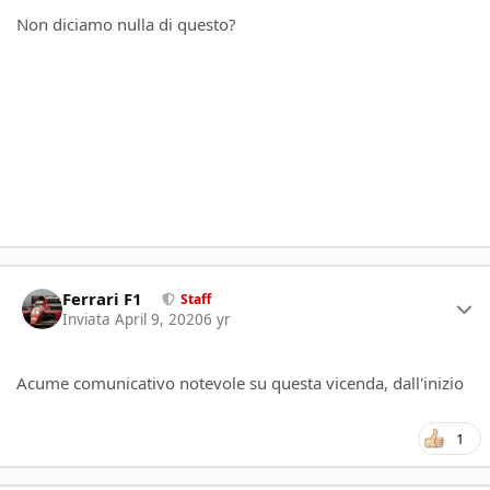
Non diciamo nulla di questo?
Author stats
Ferrari F1
Staff
Inviata
April 9, 2020
6 yr
Acume comunicativo notevole su questa vicenda, dall'inizio
1