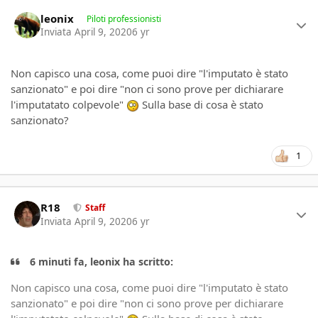
Author stats
leonix
Piloti professionisti
Inviata
April 9, 2020
6 yr
Non capisco una cosa, come puoi dire "l'imputato è stato
sanzionato" e poi dire "non ci sono prove per dichiarare
l'imputatato colpevole"
Sulla base di cosa è stato
sanzionato?
1
Author stats
R18
Staff
Inviata
April 9, 2020
6 yr
6 minuti fa, leonix ha scritto:
Non capisco una cosa, come puoi dire "l'imputato è stato
sanzionato" e poi dire "non ci sono prove per dichiarare