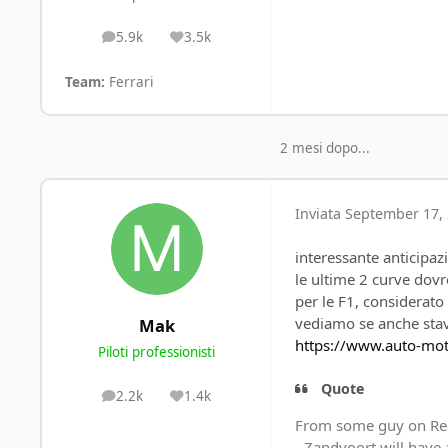
5.9k
3.5k
posts
Reputation
Team:
Ferrari
2 mesi dopo...
Inviata
September 17, 
interessante anticipaz
le ultime 2 curve dov
per le F1, considerato
vediamo se anche stav
Mak
https://www.auto-mot
Piloti professionisti
Quote
2.2k
1.4k
posts
Reputation
From some guy on Re
- Zandvoort will have 