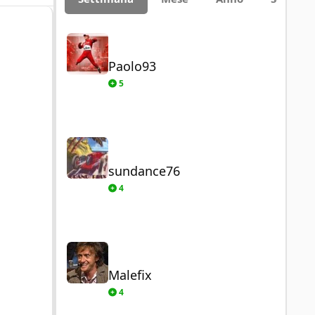
Paolo93
Paolo93
5
sundance76
sundance76
4
Malefix
Malefix
4