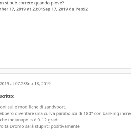
non si può correre quando piove?
ber 17, 2019 at 23:01
Sep 17, 2019
da Pep92
2019 at 07:23
Sep 18, 2019
scritto:
ioni sulle modifiche di zandvoort.
rebbero diventare una curva parabolica di 180º con banking incred
 che indianapolis è 9-12 gradi.
olta Dromo sarà stupirci positivamente