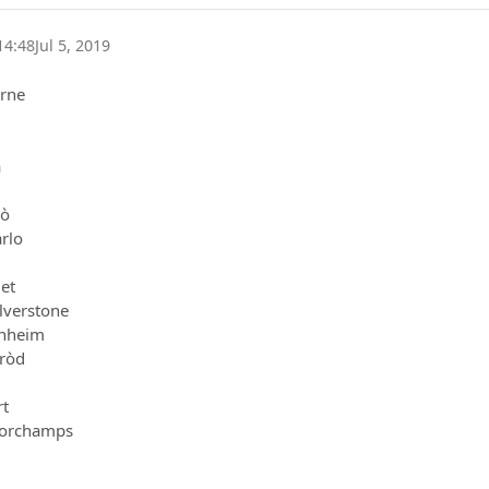
14:48
Jul 5, 2019
urne
a
lò
rlo
let
lverstone
enheim
ròd
t
corchamps