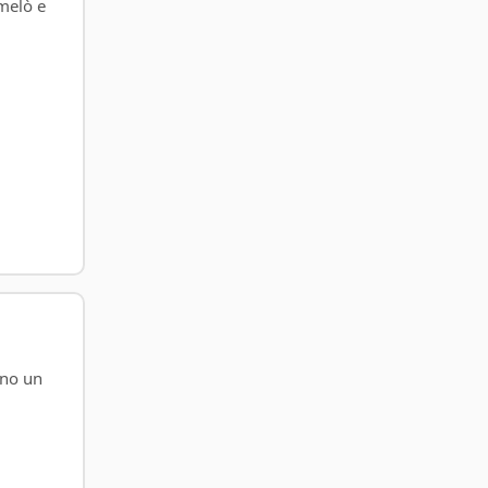
melò e
ano un