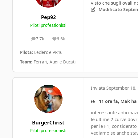
visto che sugli ovali 
Modificato
Septem
Pep92
Piloti professionisti
7.7k
6.6k
posts
Reputation
Pilota:
Leclerc e VR46
Team:
Ferrari, Audi e Ducati
Inviata
September 18, 
11 ore fa, Mak ha 
interessante anticipaz
le ultime 2 curve dov
BurgerChrist
per le F1, considerato
Piloti professionisti
vediamo se anche stav