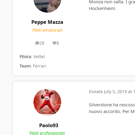
Monza non salta. I gr
Hockenheim.
Peppe Mazza
Piloti amatoriali
28
8
posts
Reputation
Pilota:
Vettel
Team:
Ferrari
Inviata
July 5, 2019 at 
Silverstone ha resciss
nuovo accordo. Per Mo
Paolo93
Piloti professionisti