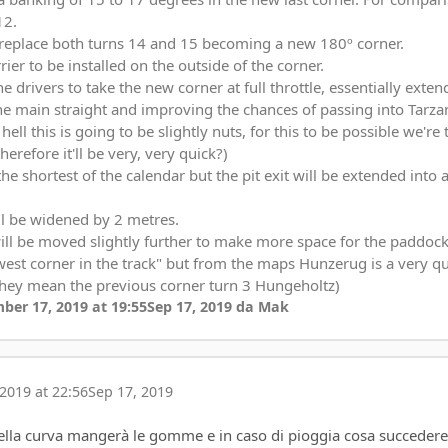
12.
l replace both turns 14 and 15 becoming a new 180º corner.
ier to be installed on the outside of the corner.
e drivers to take the new corner at full throttle, essentially exten
the main straight and improving the chances of passing into Tarz
hell this is going to be slightly nuts, for this to be possible we're 
erefore it'll be very, very quick?)
 the shortest of the calendar but the pit exit will be extended into a
ll be widened by 2 metres.
ill be moved slightly further to make more space for the paddock 
west corner in the track" but from the maps Hunzerug is a very qui
 they mean the previous corner turn 3 Hungeholtz)
ber 17, 2019 at 19:55
Sep 17, 2019
da Mak
2019 at 22:56
Sep 17, 2019
ella curva mangerà le gomme e in caso di pioggia cosa succeder