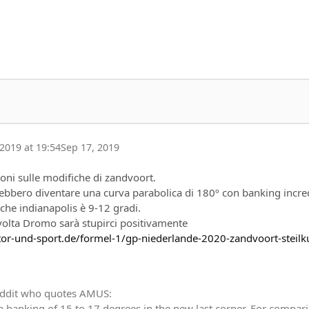
2019 at 19:54
Sep 17, 2019
ioni sulle modifiche di zandvoort.
rebbero diventare una curva parabolica di 180º con banking incred
 che indianapolis è 9-12 gradi.
olta Dromo sarà stupirci positivamente
or-und-sport.de/formel-1/gp-niederlande-2020-zandvoort-steilk
ddit who quotes AMUS:
a banking of 15 to 17 degrees in the new last corner. For compar