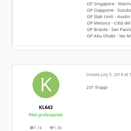
GP Singapore - Marin
GP Giappone - Suzuk
GP Stati Uniti - Austin
GP Messico - Città de
GP Brasile - San Paolo
GP Abu Dhabi - Yas M
Inviata
July 5, 2019 at 
23? Troppi
KL643
Piloti professionisti
1.1k
1.3k
posts
Reputation