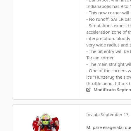
Indianapolis has 9 to 
- This new corner wil
- No runoff, SAFER barr
- Simulations expect th
acceleration zone of 
interpretation: bloody 
very wide radius and th
- The pit entry will be
Tarzan corner
- The main straight wi
- One of the corners w
it's "Hunzerug the slo
throttle bend, I think
Modificato
Septem
Inviata
September 17, 
Mi pare esagerata, qu