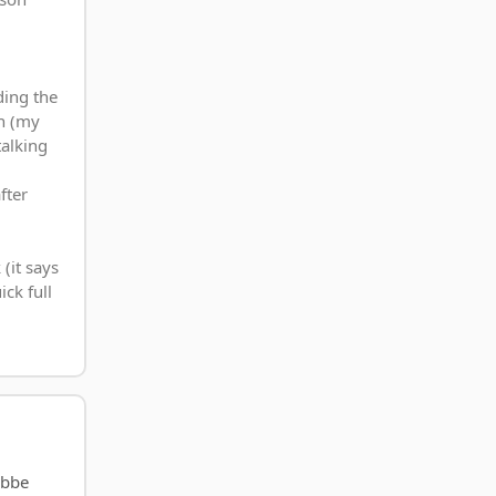
ding the
an (my
talking
fter
(it says
ck full
ebbe