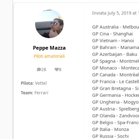
Inviata
July 5, 2019 at 
GP Australia - Melbo
GP Cina - Shanghai
GP Vietnam - Hanoi
GP Bahrain - Manam
Peppe Mazza
GP Azerbaijan - Baku
Piloti amatoriali
GP Spagna - Montme
GP Monaco - Monteca
28
8
posts
Reputation
GP Canada - Montrèal
GP Francia - Le Castel
Pilota:
Vettel
GP Gran Bretagna - Si
Team:
Ferrari
GP Germania - Hock
GP Ungheria - Mogyo
GP Austria - Spielberg
GP Olanda - Zandvoor
GP Belgio - Spa-Fran
GP Italia - Monza
GP Russia - Sochi