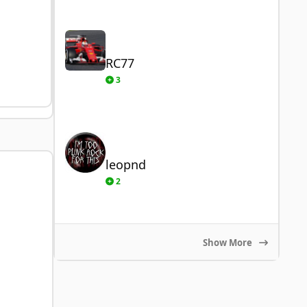
RC77
RC77
3
leopnd
leopnd
2
Show More