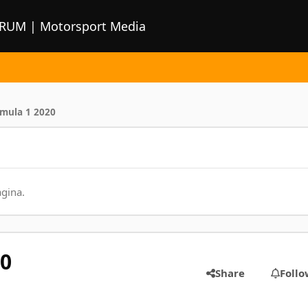
ORUM | Motorsport Media
rmula 1 2020
agina.
20
Share
Follo