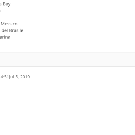
a Bay
a
l Messico
 del Brasile
arina
14:51
Jul 5, 2019