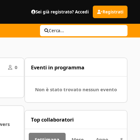
Sei già registrato? Accedi
Registrati
Cerca...
Eventi in programma
0
Non è stato trovato nessun evento
Top collaboratori
wers
Settimana
Mese
Anno
Sempre