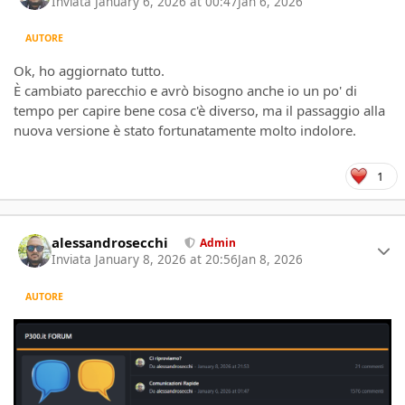
Inviata
January 6, 2026 at 00:47
Jan 6, 2026
AUTORE
Ok, ho aggiornato tutto.
È cambiato parecchio e avrò bisogno anche io un po' di
tempo per capire bene cosa c'è diverso, ma il passaggio alla
nuova versione è stato fortunatamente molto indolore.
1
Author stats
alessandrosecchi
Admin
Inviata
January 8, 2026 at 20:56
Jan 8, 2026
AUTORE