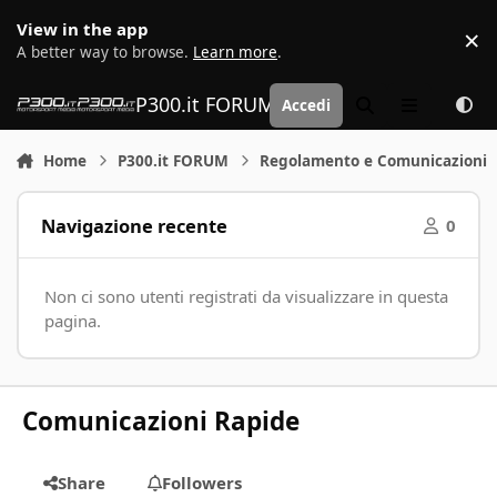
Vai al contenuto
View in the app
×
D
A better way to browse.
Learn more
.
P300.it FORUM | Motorsport Media
Accedi
Cerca
Menu
Home
P300.it FORUM
Regolamento e Comunicazioni
Navigazione recente
0
Non ci sono utenti registrati da visualizzare in questa
pagina.
Comunicazioni Rapide
Share
Followers