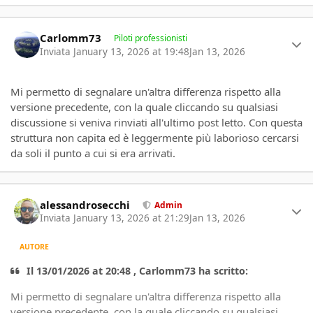
Author stats
Carlomm73
Piloti professionisti
Inviata
January 13, 2026 at 19:48
Jan 13, 2026
Mi permetto di segnalare un'altra differenza rispetto alla
versione precedente, con la quale cliccando su qualsiasi
discussione si veniva rinviati all'ultimo post letto. Con questa
struttura non capita ed è leggermente più laborioso cercarsi
da soli il punto a cui si era arrivati.
Author stats
alessandrosecchi
Admin
Inviata
January 13, 2026 at 21:29
Jan 13, 2026
AUTORE
Il 13/01/2026 at 20:48 , Carlomm73 ha scritto:
Mi permetto di segnalare un'altra differenza rispetto alla
versione precedente, con la quale cliccando su qualsiasi