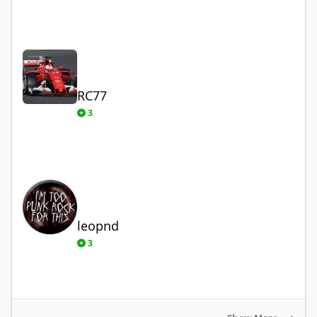
RC77
RC77
3
leopnd
leopnd
3