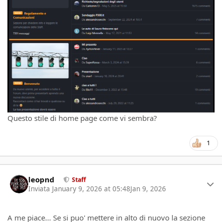
Questo stile di home page come vi sembra?
1
Author stats
leopnd
Staff
Inviata
January 9, 2026 at 05:48
Jan 9, 2026
A me piace... Se si puo' mettere in alto di nuovo la sezione