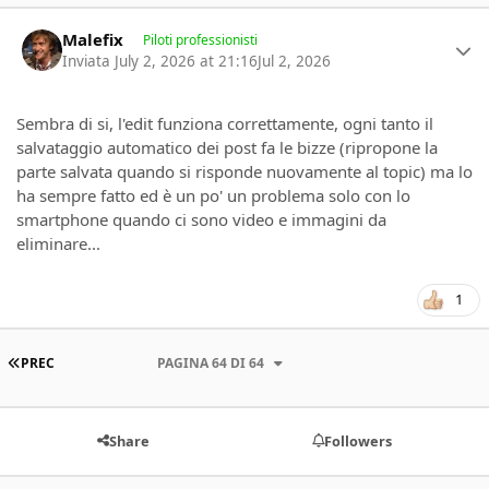
Author stats
Malefix
Piloti professionisti
Inviata
July 2, 2026 at 21:16
Jul 2, 2026
Sembra di si, l'edit funziona correttamente, ogni tanto il
salvataggio automatico dei post fa le bizze (ripropone la
parte salvata quando si risponde nuovamente al topic) ma lo
ha sempre fatto ed è un po' un problema solo con lo
smartphone quando ci sono video e immagini da
eliminare...
1
PRIMA PAGINA
PREC
PAGINA 64 DI 64
Share
Followers