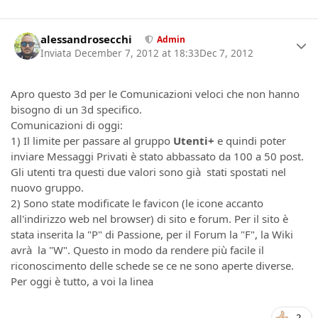
Author stats
alessandrosecchi
Admin
Inviata
December 7, 2012 at 18:33
Dec 7, 2012
Apro questo 3d per le Comunicazioni veloci che non hanno
bisogno di un 3d specifico.
Comunicazioni di oggi:
1) Il limite per passare al gruppo
Utenti+
e quindi poter
inviare Messaggi Privati è stato abbassato da 100 a 50 post.
Gli utenti tra questi due valori sono già stati spostati nel
nuovo gruppo.
2) Sono state modificate le favicon (le icone accanto
all'indirizzo web nel browser) di sito e forum. Per il sito è
stata inserita la "P" di Passione, per il Forum la "F", la Wiki
avrà la "W". Questo in modo da rendere più facile il
riconoscimento delle schede se ce ne sono aperte diverse.
Per oggi è tutto, a voi la linea
2