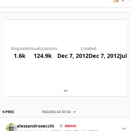
Risposte
Visualizzazioni
Created
1.6k
124.9k
Dec 7, 2012
Dec 7, 2012
Jul 
Expand topic overview
PRIMA PAGINA
PREC
PAGINA 64 DI 64
Author stats
alessandrosecchi
Admin