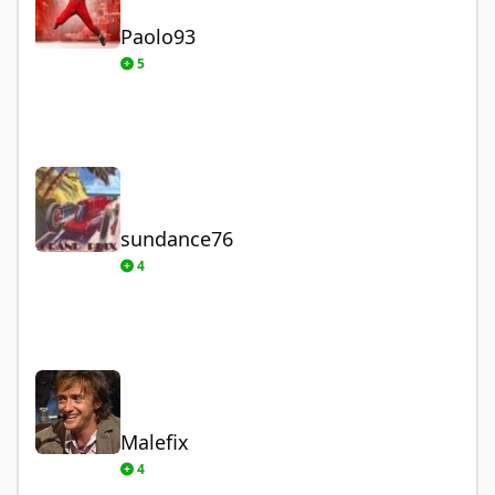
Paolo93
5
sundance76
sundance76
4
Malefix
Malefix
4