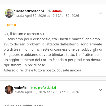
Author stats
alessandrosecchi
Admin
Inviata
April 30, 2026 at 10:19
Apr 30, 2026
AUTORE
Ok, il forum è tornato su.
Ci scusiamo per il disservizio, tra lunedì e martedì abbiamo
avuto dei seri problemi di attacchi dall'esterno, sono arrivate
più di tre milioni di richieste di connessione dai sobborghi di
Singapore e abbiamo dovuto blindare tutto. Nel frattempo
un aggiornamento del Forum è andato per prati e ho dovuto
ripristinare un po' di cose.
Adesso direi che è tutto a posto. Scusate ancora
Author stats
Malefix
Piloti professionisti
Inviata
April 30, 2026 at 12:53
Apr 30, 2026
la funzione "ultimi post"