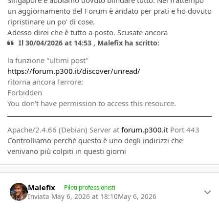
Singapore e abbiamo dovuto blindare tutto. Nel frattempo
un aggiornamento del Forum è andato per prati e ho dovuto
ripristinare un po' di cose.
Adesso direi che è tutto a posto. Scusate ancora
Il 30/04/2026 at 14:53 , Malefix ha scritto:
la funzione "ultimi post"
https://forum.p300.it/discover/unread/
ritorna ancora l'errore:
Forbidden
You don't have permission to access this resource.
Apache/2.4.66 (Debian) Server at
forum.p300.it
Port 443
Controlliamo perché questo è uno degli indirizzi che
venivano più colpiti in questi giorni
Author stats
Malefix
Piloti professionisti
Inviata
May 6, 2026 at 18:10
May 6, 2026