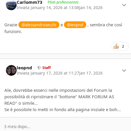
Carlomm73
Piloti professionisti
Inviata
January 14, 2026 at 13:08
Jan 14, 2026
Grazie
e
, sembra che così
@alessandrosecchi
@leopnd
funzioni.
2
Author stats
leopnd
Staff
Inviata
January 17, 2026 at 11:27
Jan 17, 2026
Ale, dovrebbe esserci nelle impostazioni del Forum la
possibilità di ripristinare il "bottone" MARK FORUM AS
READ" o simile...
Se è possibile lo metti in fondo alla pagina iniziale e boh...
3 mesi dopo...